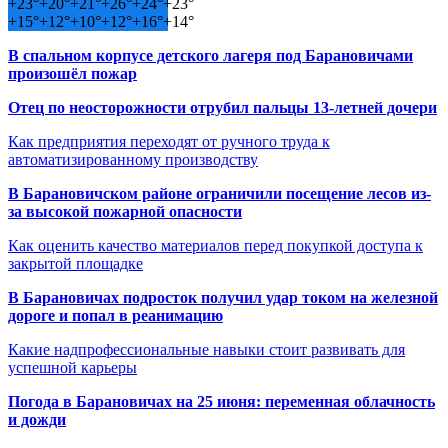
+
23°
+
20°
+
21°
+
26°
+
24°
+
23°
+
15°
+
12°
+
10°
+
12°
+
16°
+
14°
В спальном корпусе детского лагеря под Барановичами
произошёл пожар
Отец по неосторожности отрубил пальцы 13-летней дочери
Как предприятия переходят от ручного труда к
автоматизированному производству
В Барановичском районе ограничили посещение лесов из-
за высокой пожарной опасности
Как оценить качество материалов перед покупкой доступа к
закрытой площадке
В Барановичах подросток получил удар током на железной
дороге и попал в реанимацию
Какие надпрофессиональные навыки стоит развивать для
успешной карьеры
Погода в Барановичах на 25 июня: переменная облачность
и дожди