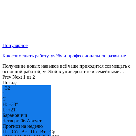
Популярное
Как совмещать работу, учёбу и профессиональное развитие
Получение новых навыков всё чаще приходится совмещать с
основной работой, учёбой в университете и семейными…
Prev
Next
1 из 2
Погода
+
32
°
C
H:
+
33°
L:
+
21°
Барановичи
Четверг, 06 Август
Прогноз на неделю
Пт
Сб
Вс
Пн
Вт
Ср