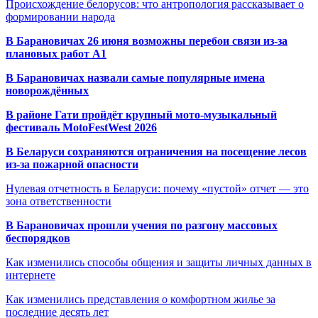
Происхождение белорусов: что антропология рассказывает о
формировании народа
В Барановичах 26 июня возможны перебои связи из-за
плановых работ A1
В Барановичах назвали самые популярные имена
новорождённых
В районе Гати пройдёт крупный мото-музыкальный
фестиваль MotoFestWest 2026
В Беларуси сохраняются ограничения на посещение лесов
из-за пожарной опасности
Нулевая отчетность в Беларуси: почему «пустой» отчет — это
зона ответственности
В Барановичах прошли учения по разгону массовых
беспорядков
Как изменились способы общения и защиты личных данных в
интернете
Как изменились представления о комфортном жилье за
последние десять лет