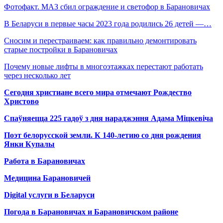
Фотофакт. МАЗ сбил ограждение и светофор в Барановичах
В Беларуси в первые часы 2023 года родились 26 детей —…
Сносим и перестраиваем: как правильно демонтировать
старые постройки в Барановичах
Почему новые лифты в многоэтажках перестают работать
через несколько лет
Сегодня христиане всего мира отмечают Рождество
Христово
Спаўняецца 225 гадоў з дня нараджэння Адама Міцкевіча
Поэт белорусской земли. К 140-летию со дня рождения
Янки Купалы
Работа в Барановичах
Медицина Барановичей
Digital услуги в Беларуси
Погода в Барановичах и Барановичском районе