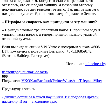
звонка я не дождался. Когда сам стал его тревожить, то
оказалось, что он продал машину. Я позвонил второму
покупателю, тот дал телефон третьего. Так шаг за шагом я
находил покупателей, но потом след оборвался в Зельве.
– Штрафы за скорость вам приходили за эту машину?
– Приходил только транспортный налог. В прошлом году я
уплатил часть налога, а теперь пришло письмо с уплатой
основной суммы.
Если вы видели синий VW Vento с номерным знаком 4606-
BI4, пожалуйста, позвоните Виталию: +375336859142
(Ватсап, Вайбер, Телеграмм).
Источник:
onlinebrest.by
#авто
#гродненская_область
660
Поделится
VK
OK.ru
Facebook
Twitter
WhatsApp
Telegram
Viber
Предыдущая запись
Девушка оставила в такси наушники. Их подобрал другой
пассажир. Итог – уголовное дело