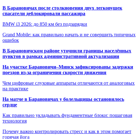
В Барановичах после столкновения двух легковушек
спасатели деблокировали пассажира
BMW i3 2026: до 850 км без подзарядки
Grand Mobile: как правильно начать и не совершить типичных
ошибок
В Барановичском районе уточнили границы населённых
пунктов в рамках административной актуализации
На участке Барановичи–Минск зафиксированы задержки
поездов из-за ограничения скорости движения
Чем цифровые слуховые аппараты отличаются от аналоговых
на практике
На матче в Барановичах у болельщицы остановилось
сердце
Как правильно укладывать фундаментные блоки: пошаговая
технология
Почему важно контролировать стресс и как в этом помогает
горячая йога