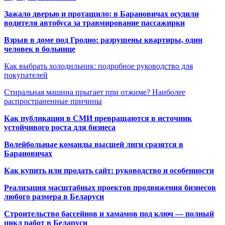
Зажало дверью и протащило: в Барановичах осудили
водителя автобуса за травмирование пассажирки
Взрыв в доме под Гродно: разрушены квартиры, один
человек в больнице
Как выбрать холодильник: подробное руководство для
покупателей
Стиральная машина прыгает при отжиме? Наиболее
распространенные причины
Как публикации в СМИ превращаются в источник
устойчивого роста для бизнеса
Волейбольные команды высшей лиги сразятся в
Барановичах
Как купить или продать сайт: руководство и особенности
Реализация масштабных проектов продвижения бизнесов
любого размера в Беларуси
Строительство бассейнов и хамамов под ключ — полный
цикл работ в Беларуси