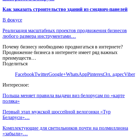
Как заказать строительство зданий из сэндвич-панелей
В фокусе
Реализация масштабных проектов продвижения бизнесов
любого размера инструментами…
Почему бизнесу необходимо продвигаться в интернете?
Продвижение бизнеса в интернете имеет ряд важных
преимуществ…
Поделиться
Facebook
Twitter
Google+
WhatsApp
Pinterest
Эл. адрес
Viber
Интересное:
Польша меняет правила выдачи виз белорусам по «карте
поляка»
Первый этап мужской шоссейной велогонки «Тур
Беларуси»…
Комплектующие для светильников почти на полмиллиона
«забыли»…