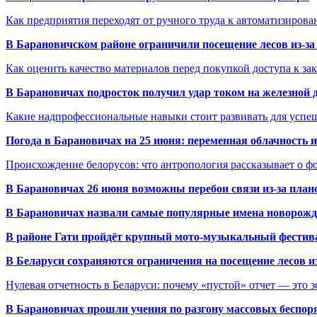
Как предприятия переходят от ручного труда к автоматизиров
В Барановичском районе ограничили посещение лесов из-з
Как оценить качество материалов перед покупкой доступа к з
В Барановичах подросток получил удар током на железной 
Какие надпрофессиональные навыки стоит развивать для успе
Погода в Барановичах на 25 июня: переменная облачность 
Происхождение белорусов: что антропология рассказывает о 
В Барановичах 26 июня возможны перебои связи из-за план
В Барановичах назвали самые популярные имена новорож
В районе Гати пройдёт крупный мото-музыкальный фестива
В Беларуси сохраняются ограничения на посещение лесов и
Нулевая отчетность в Беларуси: почему «пустой» отчет — это 
В Барановичах прошли учения по разгону массовых беспор