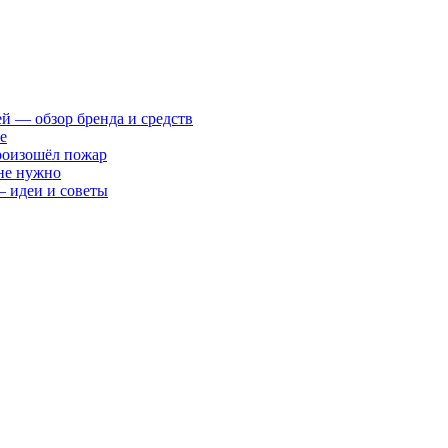
ей — обзор бренда и средств
е
произошёл пожар
 не нужно
— идеи и советы