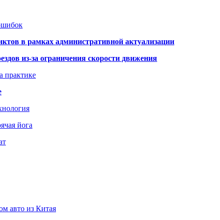
 ошибок
нктов в рамках административной актуализации
здов из-за ограничения скорости движения
а практике
е
хнология
ячая йога
ат
ом авто из Китая