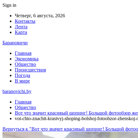
Sign in
Четверг, 6 августа, 2026
Контакты
Лента
Карта
Барановичи
Главная
Экономика
Общество
Происшествия
Погода
В мире
baranovichi.by
Главная
Общество
Вот что значит красивый шопинг! Большой фотообзор жен
vot-chto-znachit-krasivyj-shoping-bolshoj-fotoobzor-zhenskoj
Вернуться к "Вот что значит красивый шопинг! Большой фотоо