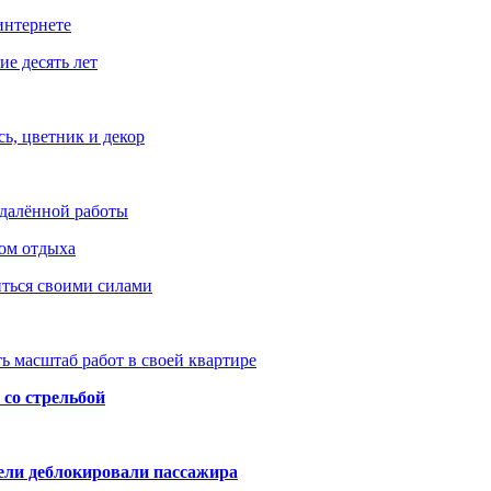
интернете
е десять лет
ь, цветник и декор
удалённой работы
ом отдыха
иться своими силами
ь масштаб работ в своей квартире
со стрельбой
тели деблокировали пассажира