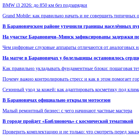
BMW i3 2026: до 850 км без подзарядки
Grand Mobile: как правильно начать и не совершить типичных
В Барановичском районе уточнили границы населённых пу
На участке Барановичи–Минск зафиксированы задержки пое
Чем цифровые слуховые аппараты отличаются от аналоговых н
На матче в Барановичах у болельщицы остановилось сердц
Как правильно укладывать фундаментные блоки: пошаговая те
Почему важно контролировать стресс и как в этом помогает гор
Сезонный уход за кожей: как адаптировать косметику под клим
В Барановичах официально открыли мотосезон
Малый ремонтный бизнес: с чего начинают частные мастера
В городе пройдет «Библионочь» с космической тематикой
Проверить комплектацию и не только: что смотреть перед заказ