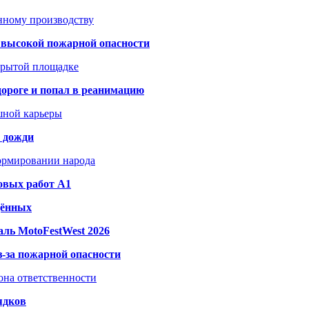
анному производству
а высокой пожарной опасности
акрытой площадке
дороге и попал в реанимацию
шной карьеры
и дожди
формировании народа
овых работ A1
дённых
ль MotoFestWest 2026
з-за пожарной опасности
зона ответственности
ядков