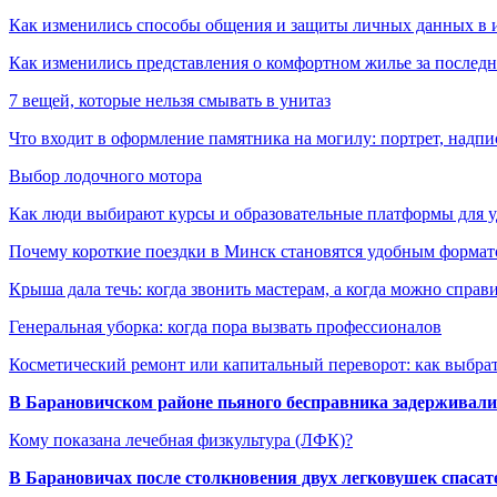
Как изменились способы общения и защиты личных данных в 
Как изменились представления о комфортном жилье за последни
7 вещей, которые нельзя смывать в унитаз
Что входит в оформление памятника на могилу: портрет, надпис
Выбор лодочного мотора
Как люди выбирают курсы и образовательные платформы для 
Почему короткие поездки в Минск становятся удобным формат
Крыша дала течь: когда звонить мастерам, а когда можно справ
Генеральная уборка: когда пора вызвать профессионалов
Косметический ремонт или капитальный переворот: как выбрат
В Барановичском районе пьяного бесправника задерживали 
Кому показана лечебная физкультура (ЛФК)?
В Барановичах после столкновения двух легковушек спаса