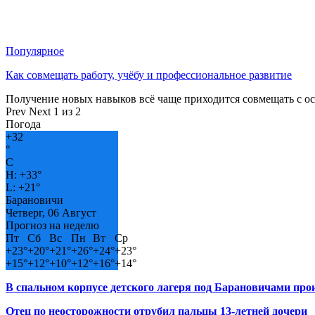
Популярное
Как совмещать работу, учёбу и профессиональное развитие
Получение новых навыков всё чаще приходится совмещать с о
Prev
Next
1 из 2
Погода
+
32
°
C
H:
+
33°
L:
+
21°
Барановичи
Четверг, 06 Август
Прогноз на неделю
Пт
Сб
Вс
Пн
Вт
Ср
+
23°
+
20°
+
21°
+
26°
+
24°
+
23°
+
15°
+
12°
+
10°
+
12°
+
16°
+
14°
В спальном корпусе детского лагеря под Барановичами пр
Отец по неосторожности отрубил пальцы 13-летней дочери