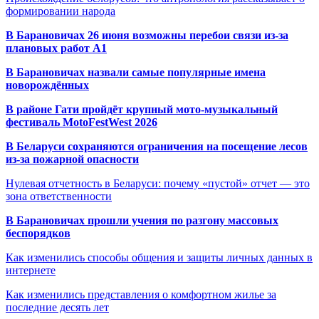
формировании народа
В Барановичах 26 июня возможны перебои связи из-за
плановых работ A1
В Барановичах назвали самые популярные имена
новорождённых
В районе Гати пройдёт крупный мото-музыкальный
фестиваль MotoFestWest 2026
В Беларуси сохраняются ограничения на посещение лесов
из-за пожарной опасности
Нулевая отчетность в Беларуси: почему «пустой» отчет — это
зона ответственности
В Барановичах прошли учения по разгону массовых
беспорядков
Как изменились способы общения и защиты личных данных в
интернете
Как изменились представления о комфортном жилье за
последние десять лет