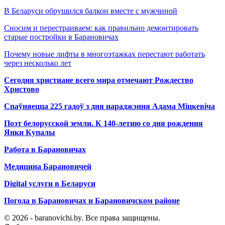
В Беларуси обрушился балкон вместе с мужчиной
Сносим и перестраиваем: как правильно демонтировать
старые постройки в Барановичах
Почему новые лифты в многоэтажках перестают работать
через несколько лет
Сегодня христиане всего мира отмечают Рождество
Христово
Спаўняецца 225 гадоў з дня нараджэння Адама Міцкевіча
Поэт белорусской земли. К 140-летию со дня рождения
Янки Купалы
Работа в Барановичах
Медицина Барановичей
Digital услуги в Беларуси
Погода в Барановичах и Барановичском районе
© 2026 - baranovichi.by. Все права защищены.