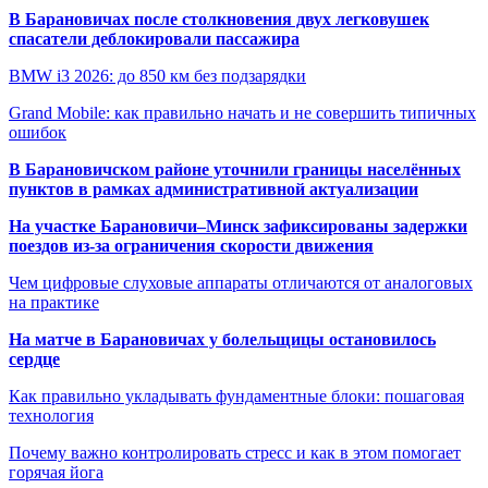
В Барановичах после столкновения двух легковушек
спасатели деблокировали пассажира
BMW i3 2026: до 850 км без подзарядки
Grand Mobile: как правильно начать и не совершить типичных
ошибок
В Барановичском районе уточнили границы населённых
пунктов в рамках административной актуализации
На участке Барановичи–Минск зафиксированы задержки
поездов из-за ограничения скорости движения
Чем цифровые слуховые аппараты отличаются от аналоговых
на практике
На матче в Барановичах у болельщицы остановилось
сердце
Как правильно укладывать фундаментные блоки: пошаговая
технология
Почему важно контролировать стресс и как в этом помогает
горячая йога