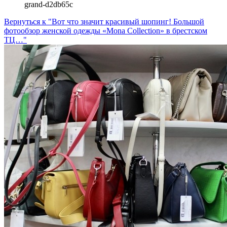
grand-d2db65c
Вернуться к "Вот что значит красивый шопинг! Большой
фотообзор женской одежды «Mona Collection» в брестском
ТЦ…"