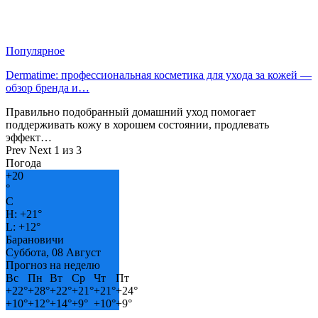
Популярное
Dermatime: профессиональная косметика для ухода за кожей —
обзор бренда и…
Правильно подобранный домашний уход помогает
поддерживать кожу в хорошем состоянии, продлевать
эффект…
Prev
Next
1 из 3
Погода
+
20
°
C
H:
+
21°
L:
+
12°
Барановичи
Суббота, 08 Август
Прогноз на неделю
Вс
Пн
Вт
Ср
Чт
Пт
+
22°
+
28°
+
22°
+
21°
+
21°
+
24°
+
10°
+
12°
+
14°
+
9°
+
10°
+
9°