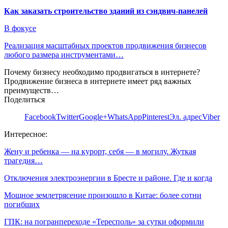
Как заказать строительство зданий из сэндвич-панелей
В фокусе
Реализация масштабных проектов продвижения бизнесов
любого размера инструментами…
Почему бизнесу необходимо продвигаться в интернете?
Продвижение бизнеса в интернете имеет ряд важных
преимуществ…
Поделиться
Facebook
Twitter
Google+
WhatsApp
Pinterest
Эл. адрес
Viber
Интересное:
Жену и ребенка — на курорт, себя — в могилу. Жуткая
трагедия…
Отключения электроэнергии в Бресте и районе. Где и когда
Мощное землетрясение произошло в Китае: более сотни
погибших
ГПК: на погранпереходе «Тересполь» за сутки оформили