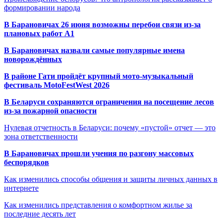
формировании народа
В Барановичах 26 июня возможны перебои связи из-за
плановых работ A1
В Барановичах назвали самые популярные имена
новорождённых
В районе Гати пройдёт крупный мото-музыкальный
фестиваль MotoFestWest 2026
В Беларуси сохраняются ограничения на посещение лесов
из-за пожарной опасности
Нулевая отчетность в Беларуси: почему «пустой» отчет — это
зона ответственности
В Барановичах прошли учения по разгону массовых
беспорядков
Как изменились способы общения и защиты личных данных в
интернете
Как изменились представления о комфортном жилье за
последние десять лет