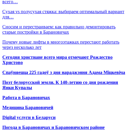
всего…
Сухая vs полусухая стяжка: выбираем оптимальный вариант
для…
Сносим и перестраиваем: как правильно демонтировать
старые постройки в Барановичах
Почему новые лифты в многоэтажках перестают работать
через несколько лет
Сегодня христиане всего мира отмечают Рождество
Христово
Спаўняецца 225 гадоў з дня нараджэння Адама Міцкевіча
Поэт белорусской земли. К 140-летию со дня рождения
Янки Купалы
Работа в Барановичах
Медицина Барановичей
Digital услуги в Беларуси
Погода в Барановичах и Барановичском районе