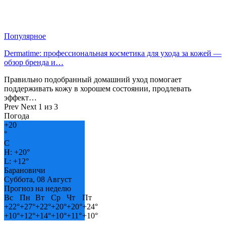
Популярное
Dermatime: профессиональная косметика для ухода за кожей —
обзор бренда и…
Правильно подобранный домашний уход помогает
поддерживать кожу в хорошем состоянии, продлевать
эффект…
Prev
Next
1 из 3
Погода
+
20
°
C
H:
+
20°
L:
+
12°
Барановичи
Суббота, 08 Август
Прогноз на неделю
Вс
Пн
Вт
Ср
Чт
Пт
+
22°
+
27°
+
22°
+
20°
+
20°
+
24°
+
10°
+
12°
+
14°
+
10°
+
11°
+
10°