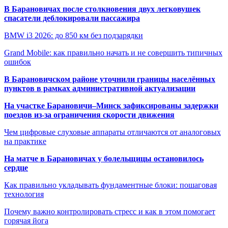
В Барановичах после столкновения двух легковушек
спасатели деблокировали пассажира
BMW i3 2026: до 850 км без подзарядки
Grand Mobile: как правильно начать и не совершить типичных
ошибок
В Барановичском районе уточнили границы населённых
пунктов в рамках административной актуализации
На участке Барановичи–Минск зафиксированы задержки
поездов из-за ограничения скорости движения
Чем цифровые слуховые аппараты отличаются от аналоговых
на практике
На матче в Барановичах у болельщицы остановилось
сердце
Как правильно укладывать фундаментные блоки: пошаговая
технология
Почему важно контролировать стресс и как в этом помогает
горячая йога