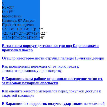
C
H:
+
22°
L:
+
15°
Барановичи
Пятница, 07 Август
Прогноз на неделю
Сб
Вс
Пн
Вт
Ср
Чт
+
21°
+
21°
+
27°
+
20°
+
19°
+
22°
+
11°
+
10°
+
12°
+
14°
+
9°
+
9°
В спальном корпусе детского лагеря под Барановичами
произошёл пожар
Отец по неосторожности отрубил пальцы 13-летней дочери
Как предприятия переходят от ручного труда к
автоматизированному производству
В Барановичском районе ограничили посещение лесов из-
за высокой пожарной опасности
Как оценить качество материалов перед покупкой доступа к
закрытой площадке
В Барановичах подросток получил удар током на железной