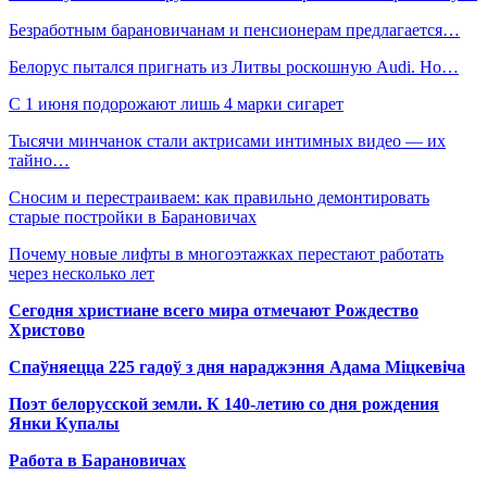
Безработным барановичанам и пенсионерам предлагается…
Белорус пытался пригнать из Литвы роскошную Audi. Но…
С 1 июня подорожают лишь 4 марки сигарет
Тысячи минчанок стали актрисами интимных видео — их
тайно…
Сносим и перестраиваем: как правильно демонтировать
старые постройки в Барановичах
Почему новые лифты в многоэтажках перестают работать
через несколько лет
Сегодня христиане всего мира отмечают Рождество
Христово
Спаўняецца 225 гадоў з дня нараджэння Адама Міцкевіча
Поэт белорусской земли. К 140-летию со дня рождения
Янки Купалы
Работа в Барановичах