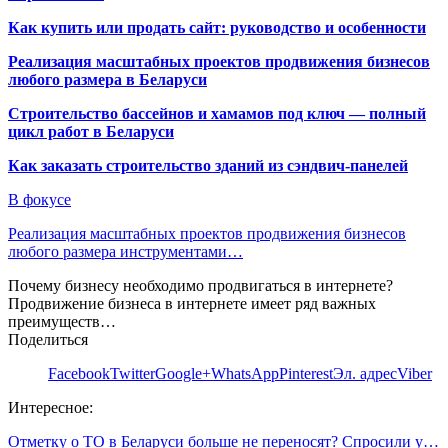
Как купить или продать сайт: руководство и особенности
Реализация масштабных проектов продвижения бизнесов
любого размера в Беларуси
Строительство бассейнов и хамамов под ключ — полный
цикл работ в Беларуси
Как заказать строительство зданий из сэндвич-панелей
В фокусе
Реализация масштабных проектов продвижения бизнесов
любого размера инструментами…
Почему бизнесу необходимо продвигаться в интернете?
Продвижение бизнеса в интернете имеет ряд важных
преимуществ…
Поделиться
Facebook
Twitter
Google+
WhatsApp
Pinterest
Эл. адрес
Viber
Интересное:
Отметку о ТО в Беларуси больше не переносят? Спросили у…