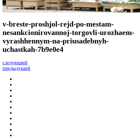
v-breste-proshjol-rejd-po-mestam-
nesankcionirovannoj-torgovli-urozhaem-
vyrashhennym-na-priusadebnyh-
uchastkah-7b9e0e4
следующий
предыдущий