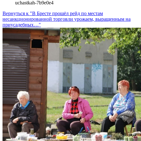
uchastkah-7b9e0e4
Вернуться к "В Бресте прошёл рейд по местам
несанкционированной торговли урожаем, выращенным на
приусадебных…"