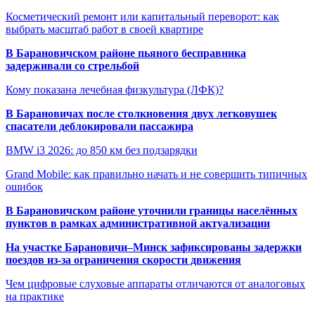
Косметический ремонт или капитальный переворот: как
выбрать масштаб работ в своей квартире
В Барановичском районе пьяного бесправника
задерживали со стрельбой
Кому показана лечебная физкультура (ЛФК)?
В Барановичах после столкновения двух легковушек
спасатели деблокировали пассажира
BMW i3 2026: до 850 км без подзарядки
Grand Mobile: как правильно начать и не совершить типичных
ошибок
В Барановичском районе уточнили границы населённых
пунктов в рамках административной актуализации
На участке Барановичи–Минск зафиксированы задержки
поездов из-за ограничения скорости движения
Чем цифровые слуховые аппараты отличаются от аналоговых
на практике