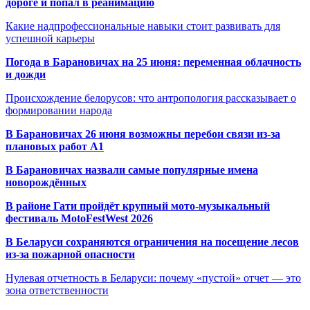
дороге и попал в реанимацию
Какие надпрофессиональные навыки стоит развивать для
успешной карьеры
Погода в Барановичах на 25 июня: переменная облачность
и дожди
Происхождение белорусов: что антропология рассказывает о
формировании народа
В Барановичах 26 июня возможны перебои связи из-за
плановых работ A1
В Барановичах назвали самые популярные имена
новорождённых
В районе Гати пройдёт крупный мото-музыкальный
фестиваль MotoFestWest 2026
В Беларуси сохраняются ограничения на посещение лесов
из-за пожарной опасности
Нулевая отчетность в Беларуси: почему «пустой» отчет — это
зона ответственности