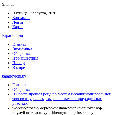
Sign in
Пятница, 7 августа, 2026
Контакты
Лента
Карта
Барановичи
Главная
Экономика
Общество
Происшествия
Погода
В мире
baranovichi.by
Главная
Общество
В Бресте прошёл рейд по местам несанкционированной
торговли урожаем, выращенным на приусадебных
участках
v-breste-proshjol-rejd-po-mestam-nesankcionirovannoj-
torgovli-urozhaem-vyrashhennym-na-priusadebnyh-