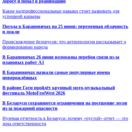
дороге и попал в реанимацию
Какие надпрофессиональные навыки стоит развивать для
успешной карьеры
Погода в Барановичах на 25 июня: переменная облачность
и дожди
Происхождение белорусов: что антропология рассказывает о
формировании народа
В Барановичах 26 июня возможны перебои связи из-за
плановых работ A1
В Барановичах назвали самые популярные имена
новорождённых
В районе Гати пройдёт крупный мото-музыкальный
фестиваль MotoFestWest 2026
В Беларуси сохраняются ограничения на посещение лесов
из-за пожарной опасности
Нулевая отчетность в Беларуси: почему «пустой» отчет — это
зона ответственности