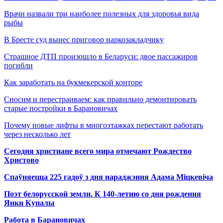
Врачи назвали три наиболее полезных для здоровья вида
рыбы
В Бресте суд вынес приговор наркозакладчику
Страшное ДТП произошло в Беларуси: двое пассажиров
погибли
Как заработать на букмекерской конторе
Сносим и перестраиваем: как правильно демонтировать
старые постройки в Барановичах
Почему новые лифты в многоэтажках перестают работать
через несколько лет
Сегодня христиане всего мира отмечают Рождество
Христово
Спаўняецца 225 гадоў з дня нараджэння Адама Міцкевіча
Поэт белорусской земли. К 140-летию со дня рождения
Янки Купалы
Работа в Барановичах