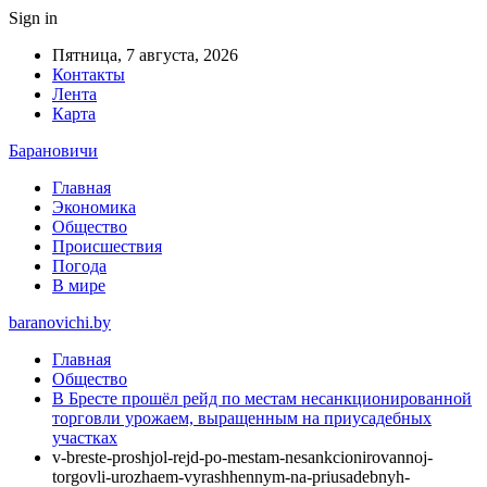
Sign in
Пятница, 7 августа, 2026
Контакты
Лента
Карта
Барановичи
Главная
Экономика
Общество
Происшествия
Погода
В мире
baranovichi.by
Главная
Общество
В Бресте прошёл рейд по местам несанкционированной
торговли урожаем, выращенным на приусадебных
участках
v-breste-proshjol-rejd-po-mestam-nesankcionirovannoj-
torgovli-urozhaem-vyrashhennym-na-priusadebnyh-