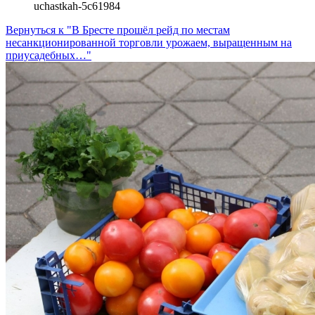
uchastkah-5c61984
Вернуться к "В Бресте прошёл рейд по местам
несанкционированной торговли урожаем, выращенным на
приусадебных…"