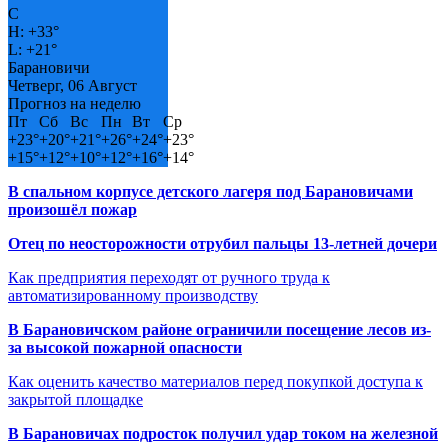
C
H:
+
33°
L:
+
21°
Барановичи
Четверг, 06 Август
Прогноз на неделю
Пт
Сб
Вс
Пн
Вт
Ср
+
23°
+
20°
+
21°
+
26°
+
24°
+
23°
+
15°
+
12°
+
10°
+
12°
+
16°
+
14°
В спальном корпусе детского лагеря под Барановичами
произошёл пожар
Отец по неосторожности отрубил пальцы 13-летней дочери
Как предприятия переходят от ручного труда к
автоматизированному производству
В Барановичском районе ограничили посещение лесов из-
за высокой пожарной опасности
Как оценить качество материалов перед покупкой доступа к
закрытой площадке
В Барановичах подросток получил удар током на железной