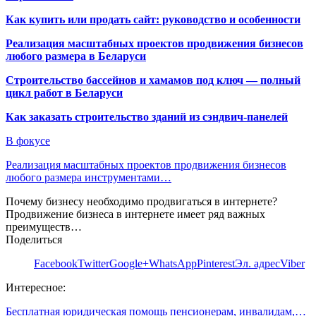
Как купить или продать сайт: руководство и особенности
Реализация масштабных проектов продвижения бизнесов
любого размера в Беларуси
Строительство бассейнов и хамамов под ключ — полный
цикл работ в Беларуси
Как заказать строительство зданий из сэндвич-панелей
В фокусе
Реализация масштабных проектов продвижения бизнесов
любого размера инструментами…
Почему бизнесу необходимо продвигаться в интернете?
Продвижение бизнеса в интернете имеет ряд важных
преимуществ…
Поделиться
Facebook
Twitter
Google+
WhatsApp
Pinterest
Эл. адрес
Viber
Интересное:
Бесплатная юридическая помощь пенсионерам, инвалидам,…