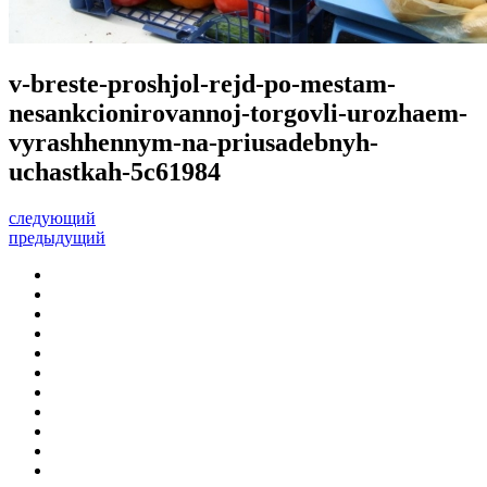
v-breste-proshjol-rejd-po-mestam-
nesankcionirovannoj-torgovli-urozhaem-
vyrashhennym-na-priusadebnyh-
uchastkah-5c61984
следующий
предыдущий