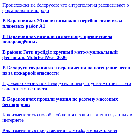
Происхождение белорусов: что антропология рассказывает о
формировании народа
В Барановичах 26 июня возможны перебои связи из-за
плановых работ A1
В Барановичах назвали самые популярные имена
новорождённых
В районе Гати пройдёт крупный мото-музыкальный
фестиваль MotoFestWest 2026
В Беларуси сохраняются ограничения на посещение лесов
из-за пожарной опасности
Нулевая отчетность в Беларуси: почему «пустой» отчет — это
зона ответственности
В Барановичах прошли учения по разгону массовых
беспорядков
Как изменились способы общения и защиты личных данных в
интернете
Как изменились представления о комфортном жилье за