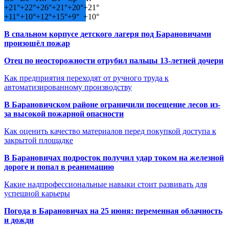
+
21°
+
22°
+
26°
+
21°
+
20°
+
21°
+
11°
+
10°
+
12°
+
15°
+
9°
+
10°
В спальном корпусе детского лагеря под Барановичами
произошёл пожар
Отец по неосторожности отрубил пальцы 13-летней дочери
Как предприятия переходят от ручного труда к
автоматизированному производству
В Барановичском районе ограничили посещение лесов из-
за высокой пожарной опасности
Как оценить качество материалов перед покупкой доступа к
закрытой площадке
В Барановичах подросток получил удар током на железной
дороге и попал в реанимацию
Какие надпрофессиональные навыки стоит развивать для
успешной карьеры
Погода в Барановичах на 25 июня: переменная облачность
и дожди