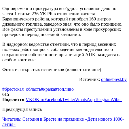
Одновременно прокуратура возбудила уголовное дело по
части 1 статьи 236 УК РБ в отношении жителя
Барановичского района, который приобрел 160 литров
дизельного топлива, заведомо зная, что оно было похищено.
Все факты преступлений установлены в ходе прокурорских
проверок в период посевной кампании.
В надзорном ведомстве отметили, что в период весенних
полевых работ вопросы соблюдения законодательства о
сохранности собственности организаций АПК находятся на
особом контроле.
Фото: из открытых источников (иллюстративное)
Источник:
onlinebrest.by
#брестская_область
#кража
#топливо
615
Поделится
VK
OK.ru
Facebook
Twitter
WhatsApp
Telegram
Viber
Предыдущая запись
Читатель: Сегодня в Бресте на празднике «Дети нового 1000-
летия»