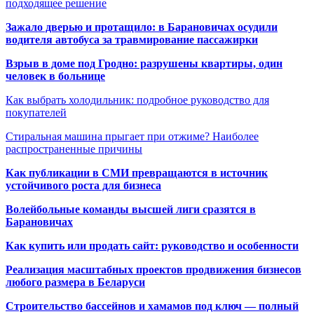
подходящее решение
Зажало дверью и протащило: в Барановичах осудили
водителя автобуса за травмирование пассажирки
Взрыв в доме под Гродно: разрушены квартиры, один
человек в больнице
Как выбрать холодильник: подробное руководство для
покупателей
Стиральная машина прыгает при отжиме? Наиболее
распространенные причины
Как публикации в СМИ превращаются в источник
устойчивого роста для бизнеса
Волейбольные команды высшей лиги сразятся в
Барановичах
Как купить или продать сайт: руководство и особенности
Реализация масштабных проектов продвижения бизнесов
любого размера в Беларуси
Строительство бассейнов и хамамов под ключ — полный