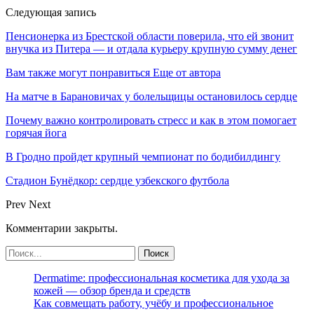
Следующая запись
Пенсионерка из Брестской области поверила, что ей звонит
внучка из Питера — и отдала курьеру крупную сумму денег
Вам также могут понравиться
Еще от автора
На матче в Барановичах у болельщицы остановилось сердце
Почему важно контролировать стресс и как в этом помогает
горячая йога
В Гродно пройдет крупный чемпионат по бодибилдингу
Стадион Бунёдкор: сердце узбекского футбола
Prev
Next
Комментарии закрыты.
Dermatime: профессиональная косметика для ухода за
кожей — обзор бренда и средств
Как совмещать работу, учёбу и профессиональное