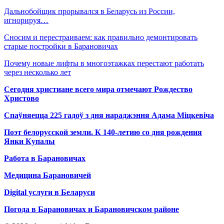
Дальнобойщик прорывался в Беларусь из России,
игнорируя…
Сносим и перестраиваем: как правильно демонтировать
старые постройки в Барановичах
Почему новые лифты в многоэтажках перестают работать
через несколько лет
Сегодня христиане всего мира отмечают Рождество
Христово
Спаўняецца 225 гадоў з дня нараджэння Адама Міцкевіча
Поэт белорусской земли. К 140-летию со дня рождения
Янки Купалы
Работа в Барановичах
Медицина Барановичей
Digital услуги в Беларуси
Погода в Барановичах и Барановичском районе