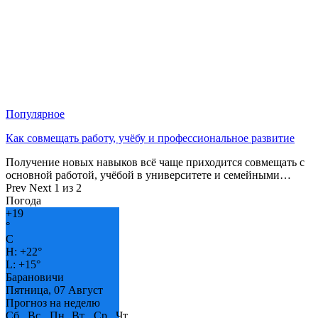
Популярное
Как совмещать работу, учёбу и профессиональное развитие
Получение новых навыков всё чаще приходится совмещать с
основной работой, учёбой в университете и семейными…
Prev
Next
1 из 2
Погода
+
19
°
C
H:
+
22°
L:
+
15°
Барановичи
Пятница, 07 Август
Прогноз на неделю
Сб
Вс
Пн
Вт
Ср
Чт