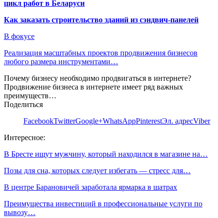
цикл работ в Беларуси
Как заказать строительство зданий из сэндвич-панелей
В фокусе
Реализация масштабных проектов продвижения бизнесов
любого размера инструментами…
Почему бизнесу необходимо продвигаться в интернете?
Продвижение бизнеса в интернете имеет ряд важных
преимуществ…
Поделиться
Facebook
Twitter
Google+
WhatsApp
Pinterest
Эл. адрес
Viber
Интересное:
В Бресте ищут мужчину, который находился в магазине на…
Позы для сна, которых следует избегать — стресс для…
В центре Барановичей заработала ярмарка в шатрах
Преимущества инвестиций в профессиональные услуги по
вывозу…