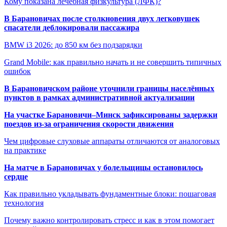
Кому показана лечебная физкультура (ЛФК)?
В Барановичах после столкновения двух легковушек
спасатели деблокировали пассажира
BMW i3 2026: до 850 км без подзарядки
Grand Mobile: как правильно начать и не совершить типичных
ошибок
В Барановичском районе уточнили границы населённых
пунктов в рамках административной актуализации
На участке Барановичи–Минск зафиксированы задержки
поездов из-за ограничения скорости движения
Чем цифровые слуховые аппараты отличаются от аналоговых
на практике
На матче в Барановичах у болельщицы остановилось
сердце
Как правильно укладывать фундаментные блоки: пошаговая
технология
Почему важно контролировать стресс и как в этом помогает