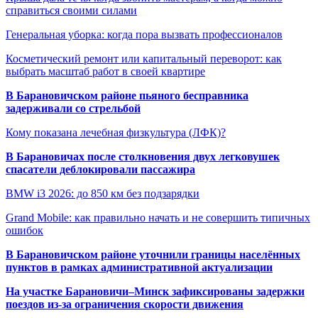
справиться своими силами
Генеральная уборка: когда пора вызвать профессионалов
Косметический ремонт или капитальный переворот: как
выбрать масштаб работ в своей квартире
В Барановичском районе пьяного бесправника
задерживали со стрельбой
Кому показана лечебная физкультура (ЛФК)?
В Барановичах после столкновения двух легковушек
спасатели деблокировали пассажира
BMW i3 2026: до 850 км без подзарядки
Grand Mobile: как правильно начать и не совершить типичных
ошибок
В Барановичском районе уточнили границы населённых
пунктов в рамках административной актуализации
На участке Барановичи–Минск зафиксированы задержки
поездов из-за ограничения скорости движения