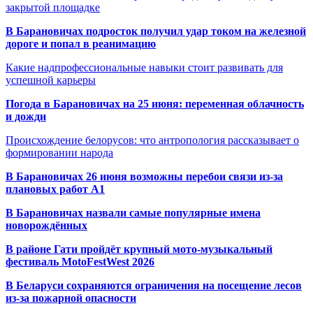
закрытой площадке
В Барановичах подросток получил удар током на железной
дороге и попал в реанимацию
Какие надпрофессиональные навыки стоит развивать для
успешной карьеры
Погода в Барановичах на 25 июня: переменная облачность
и дожди
Происхождение белорусов: что антропология рассказывает о
формировании народа
В Барановичах 26 июня возможны перебои связи из-за
плановых работ A1
В Барановичах назвали самые популярные имена
новорождённых
В районе Гати пройдёт крупный мото-музыкальный
фестиваль MotoFestWest 2026
В Беларуси сохраняются ограничения на посещение лесов
из-за пожарной опасности