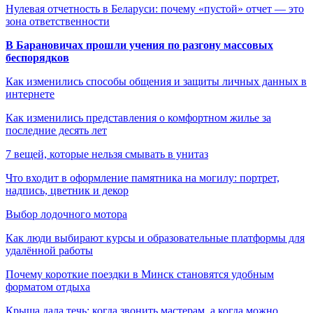
Нулевая отчетность в Беларуси: почему «пустой» отчет — это
зона ответственности
В Барановичах прошли учения по разгону массовых
беспорядков
Как изменились способы общения и защиты личных данных в
интернете
Как изменились представления о комфортном жилье за
последние десять лет
7 вещей, которые нельзя смывать в унитаз
Что входит в оформление памятника на могилу: портрет,
надпись, цветник и декор
Выбор лодочного мотора
Как люди выбирают курсы и образовательные платформы для
удалённой работы
Почему короткие поездки в Минск становятся удобным
форматом отдыха
Крыша дала течь: когда звонить мастерам, а когда можно