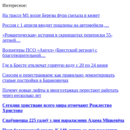
Интересное:
На трассе М1 возле Березы фура съехала в кювет
Россия с 1 апреля вводит пошлины на автомобили,…
«Романтическая» история в скриншотах переписки 55-
летней…
Волонтеры ПСО «Ангел» (Брестский регион) с
благотворительной…
Где в Бресте отключат горячую воду с 20 по 24 июня
Сносим и перестраиваем: как правильно демонтировать
старые постройки в Барановичах
Почему новые лифты в многоэтажках перестают работать
через несколько лет
Сегодня христиане всего мира отмечают Рождество
Христово
Спаўняецца 225 гадоў з дня нараджэння Адама Міцкевіча