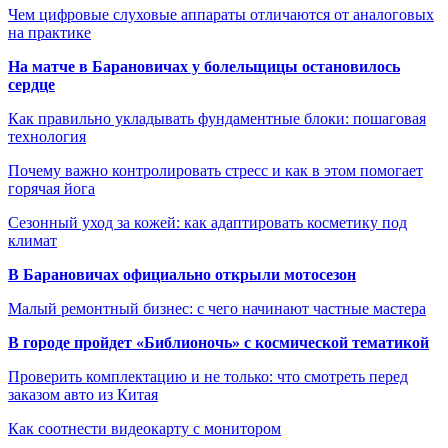
Чем цифровые слуховые аппараты отличаются от аналоговых
на практике
На матче в Барановичах у болельщицы остановилось
сердце
Как правильно укладывать фундаментные блоки: пошаговая
технология
Почему важно контролировать стресс и как в этом помогает
горячая йога
Сезонный уход за кожей: как адаптировать косметику под
климат
В Барановичах официально открыли мотосезон
Малый ремонтный бизнес: с чего начинают частные мастера
В городе пройдет «Библионочь» с космической тематикой
Проверить комплектацию и не только: что смотреть перед
заказом авто из Китая
Как соотнести видеокарту с монитором