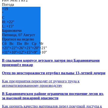
Prev
Next
1 из 2
Погода
+
19
°
C
H:
+
22°
L:
+
15°
Барановичи
Пятница, 07 Август
Прогноз на неделю
Сб
Вс
Пн
Вт
Ср
Чт
+
21°
+
22°
+
26°
+
21°
+
20°
+
21°
+
11°
+
10°
+
12°
+
15°
+
9°
+
10°
В спальном корпусе детского лагеря под Барановичами
произошёл пожар
Отец по неосторожности отрубил пальцы 13-летней дочери
Как предприятия переходят от ручного труда к
автоматизированному производству
В Барановичском районе ограничили посещение лесов из-
за высокой пожарной опасности
Как оценить качество материалов перед покупкой доступа к