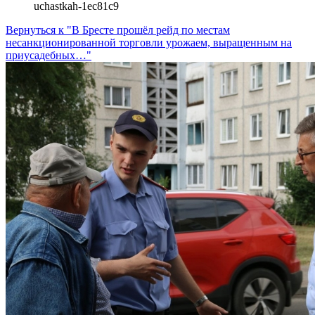
uchastkah-1ec81c9
Вернуться к "В Бресте прошёл рейд по местам
несанкционированной торговли урожаем, выращенным на
приусадебных…"