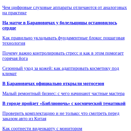
Чем цифровые слуховые аппараты отличаются от аналоговых
на практике
На матче в Барановичах у болельщицы остановилось
сердце
Как правильно укладывать фундаментные блоки: пошаговая
технология
Почему важно контролировать стресс и как в этом помогает
горячая йога
Сезонный уход за кожей: как адаптировать косметику под
климат
В Барановичах официально открыли мотосезон
Малый ремонтный бизнес: с чего начинают частные мастера
В городе пройдет «Библионочь» с космической тематикой
Проверить комплектацию и не только: что смотреть перед
заказом авто из Китая
Как соотнести видеокарту с монитором