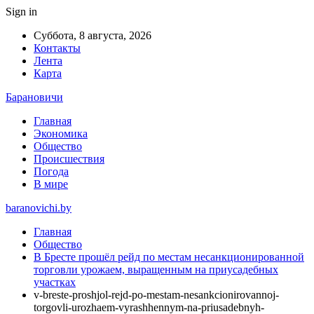
Sign in
Суббота, 8 августа, 2026
Контакты
Лента
Карта
Барановичи
Главная
Экономика
Общество
Происшествия
Погода
В мире
baranovichi.by
Главная
Общество
В Бресте прошёл рейд по местам несанкционированной
торговли урожаем, выращенным на приусадебных
участках
v-breste-proshjol-rejd-po-mestam-nesankcionirovannoj-
torgovli-urozhaem-vyrashhennym-na-priusadebnyh-