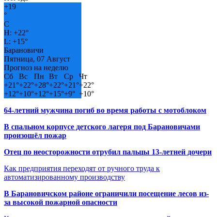
+
19
°
C
H:
+
22°
L:
+
15°
Барановичи
Пятница, 07 Август
Прогноз на неделю
Сб
Вс
Пн
Вт
Ср
Чт
+
21°
+
22°
+
28°
+
22°
+
21°
+
22°
+
12°
+
10°
+
12°
+
15°
+
9°
+
10°
64-летний мужчина погиб во время работы с мотоблоком
В спальном корпусе детского лагеря под Барановичами
произошёл пожар
Отец по неосторожности отрубил пальцы 13-летней дочери
Как предприятия переходят от ручного труда к
автоматизированному производству
В Барановичском районе ограничили посещение лесов из-
за высокой пожарной опасности