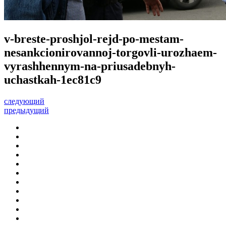
v-breste-proshjol-rejd-po-mestam-
nesankcionirovannoj-torgovli-urozhaem-
vyrashhennym-na-priusadebnyh-
uchastkah-1ec81c9
следующий
предыдущий