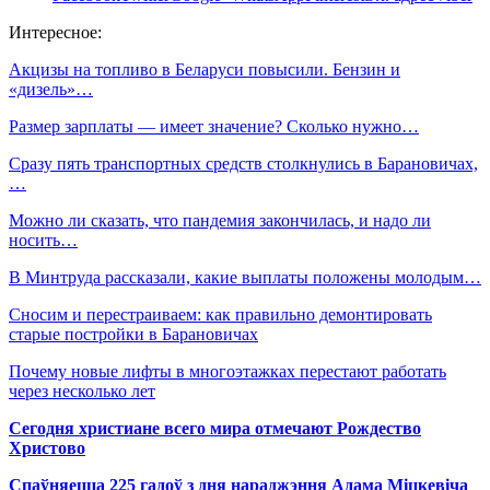
Интересное:
Акцизы на топливо в Беларуси повысили. Бензин и
«дизель»…
Размер зарплаты — имеет значение? Сколько нужно…
Сразу пять транспортных средств столкнулись в Барановичах,
…
Можно ли сказать, что пандемия закончилась, и надо ли
носить…
В Минтруда рассказали, какие выплаты положены молодым…
Сносим и перестраиваем: как правильно демонтировать
старые постройки в Барановичах
Почему новые лифты в многоэтажках перестают работать
через несколько лет
Сегодня христиане всего мира отмечают Рождество
Христово
Спаўняецца 225 гадоў з дня нараджэння Адама Міцкевіча