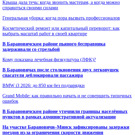
Крыша дала течь: когда звонить мастерам, а когда можно
справиться своими силами
Генеральная уборка: когда пора вызвать профессионалов
Косметический ремонт или капитальный переворот: как
выбрать масштаб работ в своей квартире
В Барановичском районе пьяного бесправника
задерживали со стрельбой
Кому показана лечебная физкультура (ЛФК)?
В Барановичах после столкновения двух легковушек
спасатели деблокировали пассажира
BMW i3 2026: до 850 км без подзарядки
Grand Mobile: как правильно начать и не совершить типичных
ошибок
В Барановичском районе уточнили границы населённых
пунктов в рамках административной актуализации
На участке Барановичи–Минск зафиксированы задержки
поездов из-за ограничения скорости движения