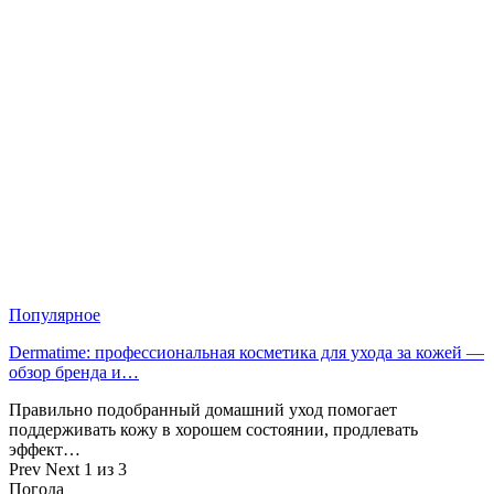
Популярное
Dermatime: профессиональная косметика для ухода за кожей —
обзор бренда и…
Правильно подобранный домашний уход помогает
поддерживать кожу в хорошем состоянии, продлевать
эффект…
Prev
Next
1 из 3
Погода