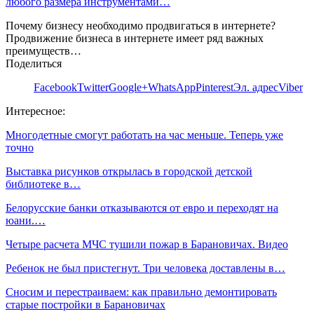
любого размера инструментами…
Почему бизнесу необходимо продвигаться в интернете?
Продвижение бизнеса в интернете имеет ряд важных
преимуществ…
Поделиться
Facebook
Twitter
Google+
WhatsApp
Pinterest
Эл. адрес
Viber
Интересное:
Многодетные смогут работать на час меньше. Теперь уже
точно
Выставка рисунков открылась в городской детской
библиотеке в…
Белорусские банки отказываются от евро и переходят на
юани.…
Четыре расчета МЧС тушили пожар в Барановичах. Видео
Ребенок не был пристегнут. Три человека доставлены в…
Сносим и перестраиваем: как правильно демонтировать
старые постройки в Барановичах