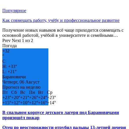
Популярное
Как совмещать работу, учёбу и профессиональное развитие
Получение новых навыков всё чаще приходится совмещать с
основной работой, учёбой в университете и семейными…
Prev
Next
1 из 2
Погода
+
32
°
C
H:
+
33°
L:
+
21°
Барановичи
Четверг, 06 Август
Прогноз на неделю
Пт
Сб
Вс
Пн
Вт
Ср
+
23°
+
20°
+
21°
+
26°
+
24°
+
23°
+
15°
+
12°
+
10°
+
12°
+
16°
+
14°
В спальном корпусе детского лагеря под Барановичами
произошёл пожар
Отец по неосторожности отрубил пальцы 13-летней дочери