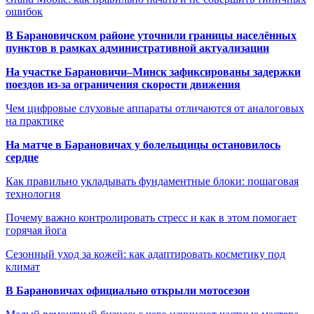
ошибок
В Барановичском районе уточнили границы населённых
пунктов в рамках административной актуализации
На участке Барановичи–Минск зафиксированы задержки
поездов из-за ограничения скорости движения
Чем цифровые слуховые аппараты отличаются от аналоговых
на практике
На матче в Барановичах у болельщицы остановилось
сердце
Как правильно укладывать фундаментные блоки: пошаговая
технология
Почему важно контролировать стресс и как в этом помогает
горячая йога
Сезонный уход за кожей: как адаптировать косметику под
климат
В Барановичах официально открыли мотосезон