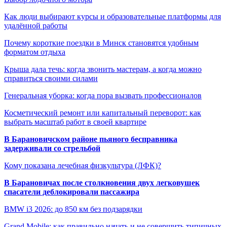
Как люди выбирают курсы и образовательные платформы для
удалённой работы
Почему короткие поездки в Минск становятся удобным
форматом отдыха
Крыша дала течь: когда звонить мастерам, а когда можно
справиться своими силами
Генеральная уборка: когда пора вызвать профессионалов
Косметический ремонт или капитальный переворот: как
выбрать масштаб работ в своей квартире
В Барановичском районе пьяного бесправника
задерживали со стрельбой
Кому показана лечебная физкультура (ЛФК)?
В Барановичах после столкновения двух легковушек
спасатели деблокировали пассажира
BMW i3 2026: до 850 км без подзарядки
Grand Mobile: как правильно начать и не совершить типичных