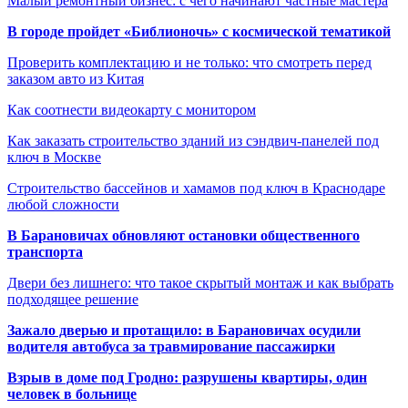
Малый ремонтный бизнес: с чего начинают частные мастера
В городе пройдет «Библионочь» с космической тематикой
Проверить комплектацию и не только: что смотреть перед
заказом авто из Китая
Как соотнести видеокарту с монитором
Как заказать строительство зданий из сэндвич-панелей под
ключ в Москве
Строительство бассейнов и хамамов под ключ в Краснодаре
любой сложности
В Барановичах обновляют остановки общественного
транспорта
Двери без лишнего: что такое скрытый монтаж и как выбрать
подходящее решение
Зажало дверью и протащило: в Барановичах осудили
водителя автобуса за травмирование пассажирки
Взрыв в доме под Гродно: разрушены квартиры, один
человек в больнице