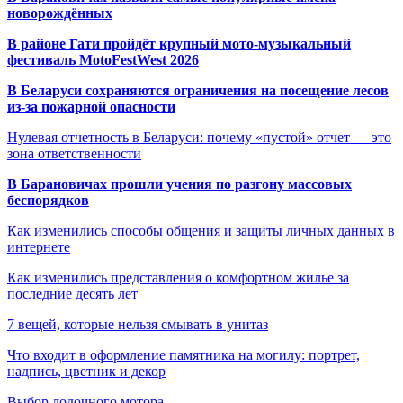
новорождённых
В районе Гати пройдёт крупный мото-музыкальный
фестиваль MotoFestWest 2026
В Беларуси сохраняются ограничения на посещение лесов
из-за пожарной опасности
Нулевая отчетность в Беларуси: почему «пустой» отчет — это
зона ответственности
В Барановичах прошли учения по разгону массовых
беспорядков
Как изменились способы общения и защиты личных данных в
интернете
Как изменились представления о комфортном жилье за
последние десять лет
7 вещей, которые нельзя смывать в унитаз
Что входит в оформление памятника на могилу: портрет,
надпись, цветник и декор
Выбор лодочного мотора