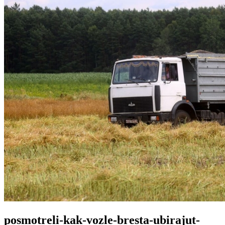
posmotreli-kak-vozle-bresta-ubirajut-