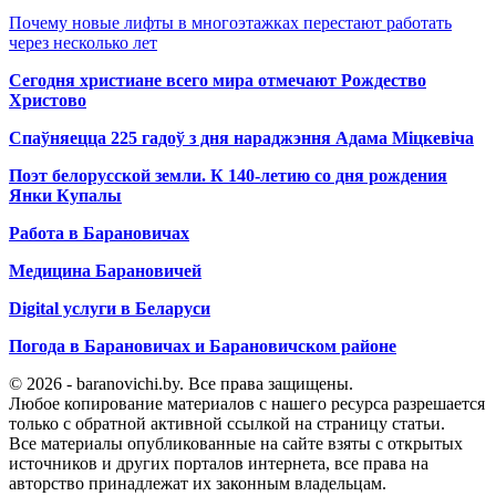
Почему новые лифты в многоэтажках перестают работать
через несколько лет
Сегодня христиане всего мира отмечают Рождество
Христово
Спаўняецца 225 гадоў з дня нараджэння Адама Міцкевіча
Поэт белорусской земли. К 140-летию со дня рождения
Янки Купалы
Работа в Барановичах
Медицина Барановичей
Digital услуги в Беларуси
Погода в Барановичах и Барановичском районе
© 2026 - baranovichi.by. Все права защищены.
Любое копирование материалов с нашего ресурса разрешается
только с обратной активной ссылкой на страницу статьи.
Все материалы опубликованные на сайте взяты с открытых
источников и других порталов интернета, все права на
авторство принадлежат их законным владельцам.