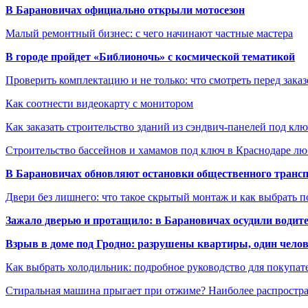
В Барановичах официально открыли мотосезон
Малый ремонтный бизнес: с чего начинают частные мастера
В городе пройдет «Библионочь» с космической тематикой
Проверить комплектацию и не только: что смотреть перед заказ
Как соотнести видеокарту с монитором
Как заказать строительство зданий из сэндвич-панелей под кл
Строительство бассейнов и хамамов под ключ в Краснодаре л
В Барановичах обновляют остановки общественного транс
Двери без лишнего: что такое скрытый монтаж и как выбрать 
Зажало дверью и протащило: в Барановичах осудили водите
Взрыв в доме под Гродно: разрушены квартиры, один челов
Как выбрать холодильник: подробное руководство для покупат
Стиральная машина прыгает при отжиме? Наиболее распрост