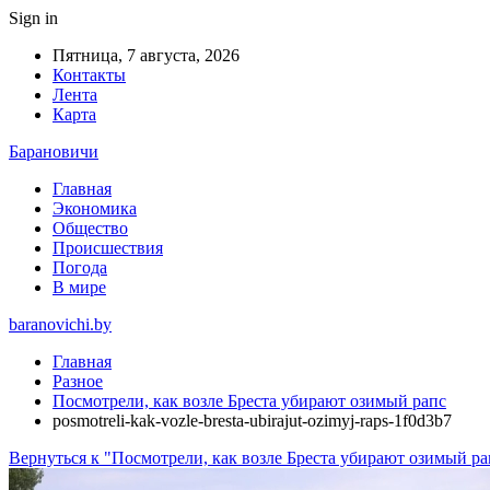
Sign in
Пятница, 7 августа, 2026
Контакты
Лента
Карта
Барановичи
Главная
Экономика
Общество
Происшествия
Погода
В мире
baranovichi.by
Главная
Разное
Посмотрели, как возле Бреста убирают озимый рапс
posmotreli-kak-vozle-bresta-ubirajut-ozimyj-raps-1f0d3b7
Вернуться к "Посмотрели, как возле Бреста убирают озимый ра