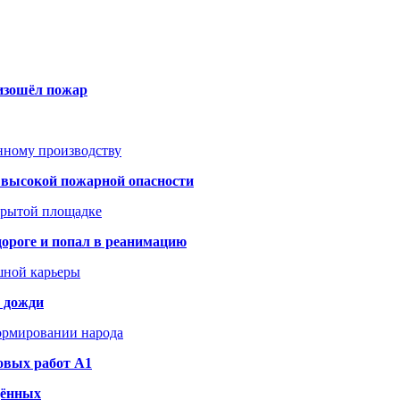
оизошёл пожар
анному производству
а высокой пожарной опасности
акрытой площадке
дороге и попал в реанимацию
шной карьеры
и дожди
формировании народа
овых работ A1
дённых