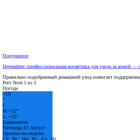
Популярное
Dermatime: профессиональная косметика для ухода за кожей —
Правильно подобранный домашний уход помогает поддерживат
Prev
Next
1 из 3
Погода
+
19
°
C
H:
+
22°
L:
+
15°
Барановичи
Пятница, 07 Август
Прогноз на неделю
Сб
Вс
Пн
Вт
Ср
Чт