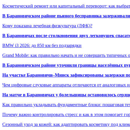
Косметический ремонт или капитальный переворот: как выбрат
В Барановичском районе пьяного бесправника задерживали 
Кому показана лечебная физкультура (ЛФК)?
В Барановичах после столкновения двух легковушек спаса
BMW i3 2026: до 850 км без подзарядки
Grand Mobile: как правильно начать и не совершить типичных
В Барановичском районе уточнили границы населённых пу
На участке Барановичи–Минск зафиксированы задержки пое
Чем цифровые слуховые аппараты отличаются от аналоговых н
На матче в Барановичах у болельщицы остановилось сердц
Как правильно укладывать фундаментные блоки: пошаговая те
Почему важно контролировать стресс и как в этом помогает гор
Сезонный уход за кожей: как адаптировать косметику под клим