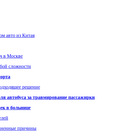
ом авто из Китая
юч в Москве
юбой сложности
порта
подходящее решение
ля автобуса за травмирование пассажирки
ек в больнице
елей
раненные причины