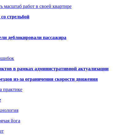
ь масштаб работ в своей квартире
со стрельбой
тели деблокировали пассажира
 ошибок
нктов в рамках административной актуализации
здов из-за ограничения скорости движения
а практике
е
хнология
ячая йога
ат