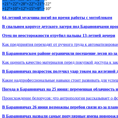
+
21°
+
22°
+
28°
+
22°
+
21°
+
22°
+
12°
+
10°
+
12°
+
15°
+
9°
+
10°
64-летний мужчина погиб во время работы с мотоблоком
В спальном корпусе детского лагеря под Барановичами пр
Отец по неосторожности отрубил пальцы 13-летней дочери
Как предприятия переходят от ручного труда к автоматизиров
В Барановичском районе ограничили посещение лесов из-з
Как оценить качество материалов перед покупкой доступа к з
В Барановичах подросток получил удар током на железной 
Какие надпрофессиональные навыки стоит развивать для успе
Погода в Барановичах на 25 июня: переменная облачность 
Происхождение белорусов: что антропология рассказывает о 
В Барановичах 26 июня возможны перебои связи из-за план
В Барановичах назвали самые популярные имена новорож