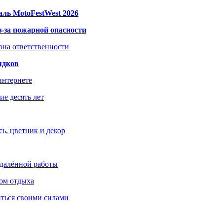
ль MotoFestWest 2026
з-за пожарной опасности
зона ответственности
ядков
интернете
е десять лет
ь, цветник и декор
удалённой работы
ом отдыха
иться своими силами