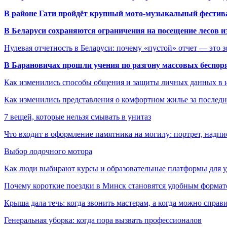
В районе Гати пройдёт крупный мото-музыкальный фестива
В Беларуси сохраняются ограничения на посещение лесов и
Нулевая отчетность в Беларуси: почему «пустой» отчет — это 
В Барановичах прошли учения по разгону массовых беспор
Как изменились способы общения и защиты личных данных в 
Как изменились представления о комфортном жилье за последни
7 вещей, которые нельзя смывать в унитаз
Что входит в оформление памятника на могилу: портрет, надпис
Выбор лодочного мотора
Как люди выбирают курсы и образовательные платформы для 
Почему короткие поездки в Минск становятся удобным формат
Крыша дала течь: когда звонить мастерам, а когда можно справ
Генеральная уборка: когда пора вызвать профессионалов