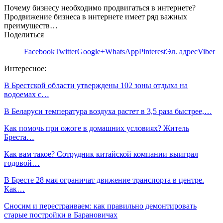
Почему бизнесу необходимо продвигаться в интернете?
Продвижение бизнеса в интернете имеет ряд важных
преимуществ…
Поделиться
Facebook
Twitter
Google+
WhatsApp
Pinterest
Эл. адрес
Viber
Интересное:
В Брестской области утверждены 102 зоны отдыха на
водоемах с…
В Беларуси температура воздуха растет в 3,5 раза быстрее,…
Как помочь при ожоге в домашних условиях? Житель
Бреста…
Как вам такое? Сотрудник китайской компании выиграл
годовой…
В Бресте 28 мая ограничат движение транспорта в центре.
Как…
Сносим и перестраиваем: как правильно демонтировать
старые постройки в Барановичах