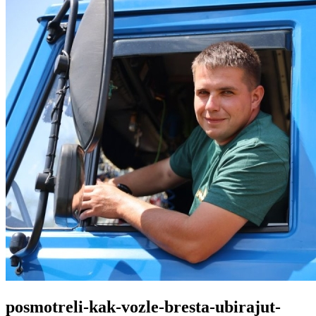
posmotreli-kak-vozle-bresta-ubirajut-