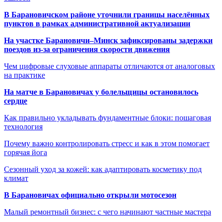
В Барановичском районе уточнили границы населённых
пунктов в рамках административной актуализации
На участке Барановичи–Минск зафиксированы задержки
поездов из-за ограничения скорости движения
Чем цифровые слуховые аппараты отличаются от аналоговых
на практике
На матче в Барановичах у болельщицы остановилось
сердце
Как правильно укладывать фундаментные блоки: пошаговая
технология
Почему важно контролировать стресс и как в этом помогает
горячая йога
Сезонный уход за кожей: как адаптировать косметику под
климат
В Барановичах официально открыли мотосезон
Малый ремонтный бизнес: с чего начинают частные мастера