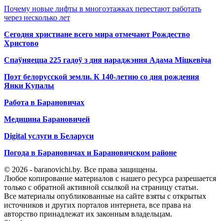
Почему новые лифты в многоэтажках перестают работать
через несколько лет
Сегодня христиане всего мира отмечают Рождество
Христово
Спаўняецца 225 гадоў з дня нараджэння Адама Міцкевіча
Поэт белорусской земли. К 140-летию со дня рождения
Янки Купалы
Работа в Барановичах
Медицина Барановичей
Digital услуги в Беларуси
Погода в Барановичах и Барановичском районе
© 2026 - baranovichi.by. Все права защищены.
Любое копирование материалов с нашего ресурса разрешается
только с обратной активной ссылкой на страницу статьи.
Все материалы опубликованные на сайте взяты с открытых
источников и других порталов интернета, все права на
авторство принадлежат их законным владельцам.