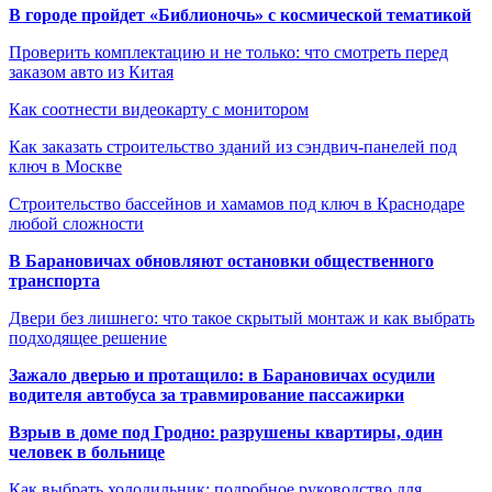
В городе пройдет «Библионочь» с космической тематикой
Проверить комплектацию и не только: что смотреть перед
заказом авто из Китая
Как соотнести видеокарту с монитором
Как заказать строительство зданий из сэндвич-панелей под
ключ в Москве
Строительство бассейнов и хамамов под ключ в Краснодаре
любой сложности
В Барановичах обновляют остановки общественного
транспорта
Двери без лишнего: что такое скрытый монтаж и как выбрать
подходящее решение
Зажало дверью и протащило: в Барановичах осудили
водителя автобуса за травмирование пассажирки
Взрыв в доме под Гродно: разрушены квартиры, один
человек в больнице
Как выбрать холодильник: подробное руководство для