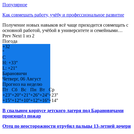
Популярное
Как совмещать работу, учёбу и профессиональное развитие
Получение новых навыков всё чаще приходится совмещать с
основной работой, учёбой в университете и семейными…
Prev
Next
1 из 2
Погода
+
32
°
C
H:
+
33°
L:
+
21°
Барановичи
Четверг, 06 Август
Прогноз на неделю
Пт
Сб
Вс
Пн
Вт
Ср
+
23°
+
20°
+
21°
+
26°
+
24°
+
23°
+
15°
+
12°
+
10°
+
12°
+
16°
+
14°
В спальном корпусе детского лагеря под Барановичами
произошёл пожар
Отец по неосторожности отрубил пальцы 13-летней дочери