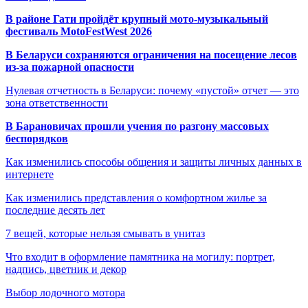
В районе Гати пройдёт крупный мото-музыкальный
фестиваль MotoFestWest 2026
В Беларуси сохраняются ограничения на посещение лесов
из-за пожарной опасности
Нулевая отчетность в Беларуси: почему «пустой» отчет — это
зона ответственности
В Барановичах прошли учения по разгону массовых
беспорядков
Как изменились способы общения и защиты личных данных в
интернете
Как изменились представления о комфортном жилье за
последние десять лет
7 вещей, которые нельзя смывать в унитаз
Что входит в оформление памятника на могилу: портрет,
надпись, цветник и декор
Выбор лодочного мотора