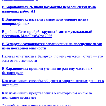
В Барановичах 26 июня возможны перебои связи из-за
плановых работ A1
В Барановичах назвали самые популярные имена
новорождённых
В районе Гати пройдёт крупный мото-музыкальный
фестиваль MotoFestWest 2026
В Беларуси сохраняются ограничения на посещение лесов
из-за пожарной опасности
Нулевая отчетность в Беларуси: почему «пустой» отчет — это
зона ответственности
В Барановичах прошли учения по разгону массовых
беспорядков
Как изменились способы общения и защиты личных данных в
интернете
Как изменились представления о комфортном жилье за
последние десять лет
7 вещей, которые нельзя смывать в унитаз