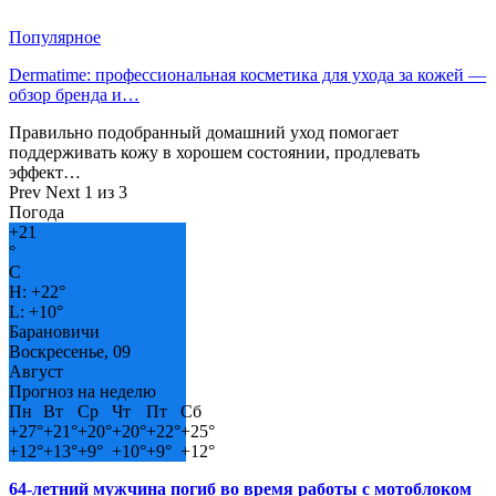
Популярное
Dermatime: профессиональная косметика для ухода за кожей —
обзор бренда и…
Правильно подобранный домашний уход помогает
поддерживать кожу в хорошем состоянии, продлевать
эффект…
Prev
Next
1 из 3
Погода
+
21
°
C
H:
+
22°
L:
+
10°
Барановичи
Воскресенье, 09
Август
Прогноз на неделю
Пн
Вт
Ср
Чт
Пт
Сб
+
27°
+
21°
+
20°
+
20°
+
22°
+
25°
+
12°
+
13°
+
9°
+
10°
+
9°
+
12°
64-летний мужчина погиб во время работы с мотоблоком