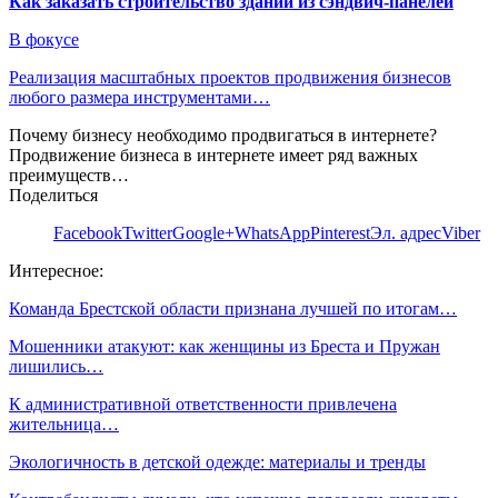
Как заказать строительство зданий из сэндвич-панелей
В фокусе
Реализация масштабных проектов продвижения бизнесов
любого размера инструментами…
Почему бизнесу необходимо продвигаться в интернете?
Продвижение бизнеса в интернете имеет ряд важных
преимуществ…
Поделиться
Facebook
Twitter
Google+
WhatsApp
Pinterest
Эл. адрес
Viber
Интересное:
Команда Брестской области признана лучшей по итогам…
Мошенники атакуют: как женщины из Бреста и Пружан
лишились…
К административной ответственности привлечена
жительница…
Экологичность в детской одежде: материалы и тренды