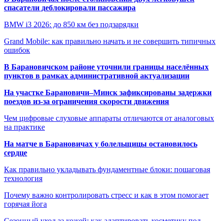
спасатели деблокировали пассажира
BMW i3 2026: до 850 км без подзарядки
Grand Mobile: как правильно начать и не совершить типичных
ошибок
В Барановичском районе уточнили границы населённых
пунктов в рамках административной актуализации
На участке Барановичи–Минск зафиксированы задержки
поездов из-за ограничения скорости движения
Чем цифровые слуховые аппараты отличаются от аналоговых
на практике
На матче в Барановичах у болельщицы остановилось
сердце
Как правильно укладывать фундаментные блоки: пошаговая
технология
Почему важно контролировать стресс и как в этом помогает
горячая йога
Сезонный уход за кожей: как адаптировать косметику под