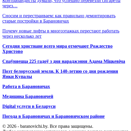
Контрабандисты думали, что успешно перевезли сигареты
через…
Сносим и перестраиваем: как правильно демонтировать
старые постройки в Барановичах
Почему новые лифты в многоэтажках перестают работать
через несколько лет
Сегодня христиане всего мира отмечают Рождество
Христово
Спаўняецца 225 гадоў з дня нараджэння Адама Міцкевіча
Поэт белорусской земли. К 140-летию со дня рождения
Янки Купалы
Работа в Барановичах
Медицина Барановичей
Digital услуги в Беларуси
Погода в Барановичах и Барановичском районе
© 2026 - baranovichi.by. Все права защищены.