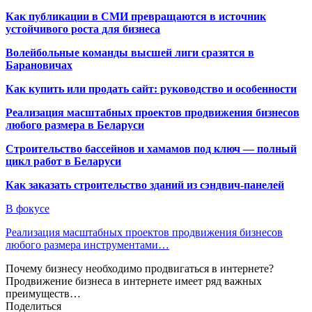
Как публикации в СМИ превращаются в источник
устойчивого роста для бизнеса
Волейбольные команды высшей лиги сразятся в
Барановичах
Как купить или продать сайт: руководство и особенности
Реализация масштабных проектов продвижения бизнесов
любого размера в Беларуси
Строительство бассейнов и хамамов под ключ — полный
цикл работ в Беларуси
Как заказать строительство зданий из сэндвич-панелей
В фокусе
Реализация масштабных проектов продвижения бизнесов
любого размера инструментами…
Почему бизнесу необходимо продвигаться в интернете?
Продвижение бизнеса в интернете имеет ряд важных
преимуществ…
Поделиться