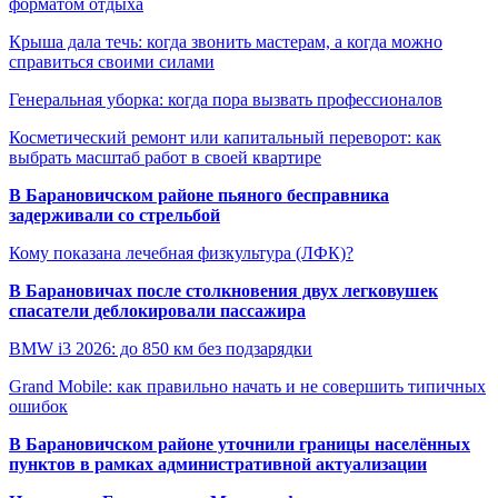
форматом отдыха
Крыша дала течь: когда звонить мастерам, а когда можно
справиться своими силами
Генеральная уборка: когда пора вызвать профессионалов
Косметический ремонт или капитальный переворот: как
выбрать масштаб работ в своей квартире
В Барановичском районе пьяного бесправника
задерживали со стрельбой
Кому показана лечебная физкультура (ЛФК)?
В Барановичах после столкновения двух легковушек
спасатели деблокировали пассажира
BMW i3 2026: до 850 км без подзарядки
Grand Mobile: как правильно начать и не совершить типичных
ошибок
В Барановичском районе уточнили границы населённых
пунктов в рамках административной актуализации