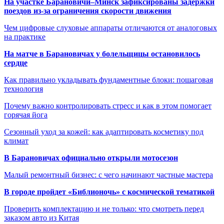
На участке Барановичи–Минск зафиксированы задержки
поездов из-за ограничения скорости движения
Чем цифровые слуховые аппараты отличаются от аналоговых
на практике
На матче в Барановичах у болельщицы остановилось
сердце
Как правильно укладывать фундаментные блоки: пошаговая
технология
Почему важно контролировать стресс и как в этом помогает
горячая йога
Сезонный уход за кожей: как адаптировать косметику под
климат
В Барановичах официально открыли мотосезон
Малый ремонтный бизнес: с чего начинают частные мастера
В городе пройдет «Библионочь» с космической тематикой
Проверить комплектацию и не только: что смотреть перед
заказом авто из Китая