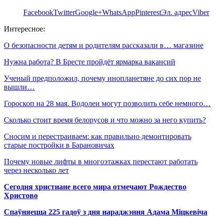
Facebook
Twitter
Google+
WhatsApp
Pinterest
Эл. адрес
Viber
Интересное:
О безопасности детям и родителям рассказали в… магазине
Нужна работа? В Бресте пройдёт ярмарка вакансий
Ученый предположил, почему инопланетяне до сих пор не
вышли…
Гороскоп на 28 мая. Водолеи могут позволить себе немного…
Сколько стоит время белорусов и что можно за него купить?
Сносим и перестраиваем: как правильно демонтировать
старые постройки в Барановичах
Почему новые лифты в многоэтажках перестают работать
через несколько лет
Сегодня христиане всего мира отмечают Рождество
Христово
Спаўняецца 225 гадоў з дня нараджэння Адама Міцкевіча