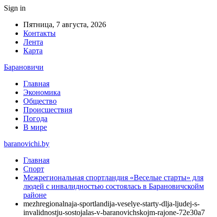
Sign in
Пятница, 7 августа, 2026
Контакты
Лента
Карта
Барановичи
Главная
Экономика
Общество
Происшествия
Погода
В мире
baranovichi.by
Главная
Спорт
Межрегиональная спортландия «Веселые старты» для
людей с инвалидностью состоялась в Барановичскойм
районе
mezhregionalnaja-sportlandija-veselye-starty-dlja-ljudej-s-
invalidnostju-sostojalas-v-baranovichskojm-rajone-72e30a7