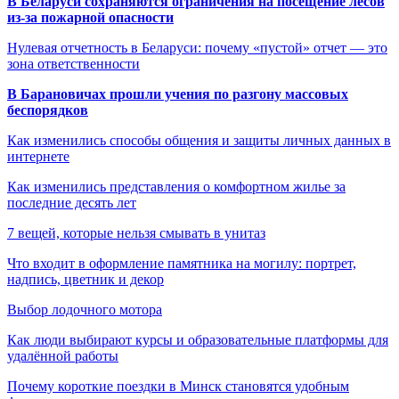
В Беларуси сохраняются ограничения на посещение лесов
из-за пожарной опасности
Нулевая отчетность в Беларуси: почему «пустой» отчет — это
зона ответственности
В Барановичах прошли учения по разгону массовых
беспорядков
Как изменились способы общения и защиты личных данных в
интернете
Как изменились представления о комфортном жилье за
последние десять лет
7 вещей, которые нельзя смывать в унитаз
Что входит в оформление памятника на могилу: портрет,
надпись, цветник и декор
Выбор лодочного мотора
Как люди выбирают курсы и образовательные платформы для
удалённой работы
Почему короткие поездки в Минск становятся удобным