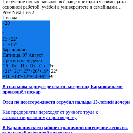
Получение новых навыков всё чаще приходится совмещать с
основной работой, учёбой в университете и семейными…
Prev
Next
1 из 2
Погода
+
20
°
C
H:
+
22°
L:
+
15°
Барановичи
Пятница, 07 Август
Прогноз на неделю
Сб
Вс
Пн
Вт
Ср
Чт
+
21°
+
21°
+
27°
+
20°
+
19°
+
22°
+
11°
+
10°
+
12°
+
14°
+
9°
+
9°
В спальном корпусе детского лагеря под Барановичами
произошёл пожар
Отец по неосторожности отрубил пальцы 13-летней дочери
Как предприятия переходят от ручного труда к
автоматизированному производству
В Барановичском районе ограничили посещение лесов из-
за высокой пожарной опасности