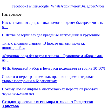
Facebook
Twitter
Google+
WhatsApp
Pinterest
Эл. адрес
Viber
Интересное:
Как ментальная арифметика помогает детям быстрее считать
в…
В Литве белорус вез две краденые легковушки в грузовике
Тигр с еловыми лапами. В Бресте начался монтаж
новогодней…
«Странная вода без вкуса и запаха». Сравниваем «Боржоми»
из…
ФПБ: борщевой набор в Беларуси подешевел за год на 30-50%
Сносим и перестраиваем: как правильно демонтировать
старые постройки в Барановичах
Почему новые лифты в многоэтажках перестают работать
через несколько лет
Сегодня христиане всего мира отмечают Рождество
Христово