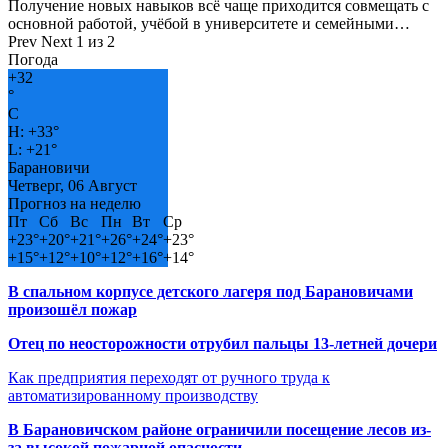
Получение новых навыков всё чаще приходится совмещать с
основной работой, учёбой в университете и семейными…
Prev
Next
1 из 2
Погода
+
32
°
C
H:
+
33°
L:
+
21°
Барановичи
Четверг, 06 Август
Прогноз на неделю
Пт
Сб
Вс
Пн
Вт
Ср
+
23°
+
20°
+
21°
+
26°
+
24°
+
23°
+
15°
+
12°
+
10°
+
12°
+
16°
+
14°
В спальном корпусе детского лагеря под Барановичами
произошёл пожар
Отец по неосторожности отрубил пальцы 13-летней дочери
Как предприятия переходят от ручного труда к
автоматизированному производству
В Барановичском районе ограничили посещение лесов из-
за высокой пожарной опасности