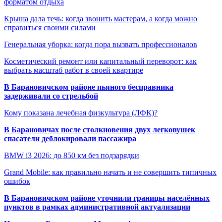
форматом отдыха
Крыша дала течь: когда звонить мастерам, а когда можно
справиться своими силами
Генеральная уборка: когда пора вызвать профессионалов
Косметический ремонт или капитальный переворот: как
выбрать масштаб работ в своей квартире
В Барановичском районе пьяного бесправника
задерживали со стрельбой
Кому показана лечебная физкультура (ЛФК)?
В Барановичах после столкновения двух легковушек
спасатели деблокировали пассажира
BMW i3 2026: до 850 км без подзарядки
Grand Mobile: как правильно начать и не совершить типичных
ошибок
В Барановичском районе уточнили границы населённых
пунктов в рамках административной актуализации