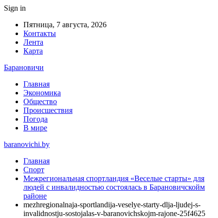
Sign in
Пятница, 7 августа, 2026
Контакты
Лента
Карта
Барановичи
Главная
Экономика
Общество
Происшествия
Погода
В мире
baranovichi.by
Главная
Спорт
Межрегиональная спортландия «Веселые старты» для
людей с инвалидностью состоялась в Барановичскойм
районе
mezhregionalnaja-sportlandija-veselye-starty-dlja-ljudej-s-
invalidnostju-sostojalas-v-baranovichskojm-rajone-25f4625