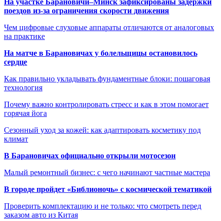
На участке Барановичи–Минск зафиксированы задержки
поездов из-за ограничения скорости движения
Чем цифровые слуховые аппараты отличаются от аналоговых
на практике
На матче в Барановичах у болельщицы остановилось
сердце
Как правильно укладывать фундаментные блоки: пошаговая
технология
Почему важно контролировать стресс и как в этом помогает
горячая йога
Сезонный уход за кожей: как адаптировать косметику под
климат
В Барановичах официально открыли мотосезон
Малый ремонтный бизнес: с чего начинают частные мастера
В городе пройдет «Библионочь» с космической тематикой
Проверить комплектацию и не только: что смотреть перед
заказом авто из Китая