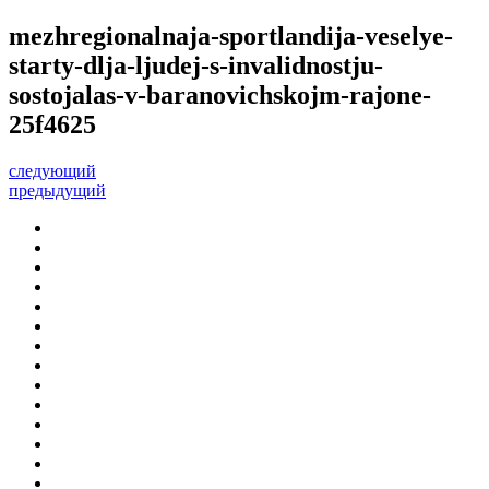
mezhregionalnaja-sportlandija-veselye-
starty-dlja-ljudej-s-invalidnostju-
sostojalas-v-baranovichskojm-rajone-
25f4625
следующий
предыдущий