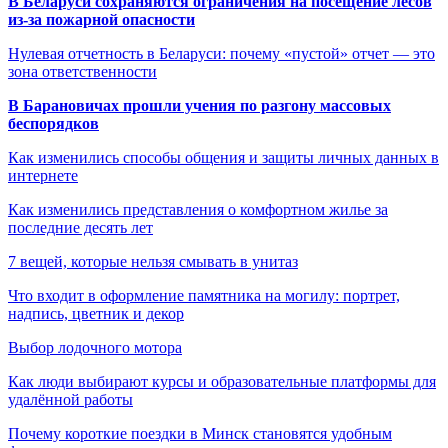
В Беларуси сохраняются ограничения на посещение лесов
из-за пожарной опасности
Нулевая отчетность в Беларуси: почему «пустой» отчет — это
зона ответственности
В Барановичах прошли учения по разгону массовых
беспорядков
Как изменились способы общения и защиты личных данных в
интернете
Как изменились представления о комфортном жилье за
последние десять лет
7 вещей, которые нельзя смывать в унитаз
Что входит в оформление памятника на могилу: портрет,
надпись, цветник и декор
Выбор лодочного мотора
Как люди выбирают курсы и образовательные платформы для
удалённой работы
Почему короткие поездки в Минск становятся удобным