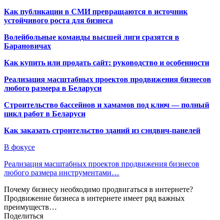
Как публикации в СМИ превращаются в источник
устойчивого роста для бизнеса
Волейбольные команды высшей лиги сразятся в
Барановичах
Как купить или продать сайт: руководство и особенности
Реализация масштабных проектов продвижения бизнесов
любого размера в Беларуси
Строительство бассейнов и хамамов под ключ — полный
цикл работ в Беларуси
Как заказать строительство зданий из сэндвич-панелей
В фокусе
Реализация масштабных проектов продвижения бизнесов
любого размера инструментами…
Почему бизнесу необходимо продвигаться в интернете?
Продвижение бизнеса в интернете имеет ряд важных
преимуществ…
Поделиться