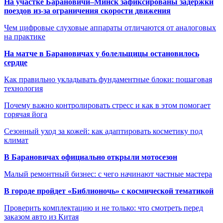
На участке Барановичи–Минск зафиксированы задержки
поездов из-за ограничения скорости движения
Чем цифровые слуховые аппараты отличаются от аналоговых
на практике
На матче в Барановичах у болельщицы остановилось
сердце
Как правильно укладывать фундаментные блоки: пошаговая
технология
Почему важно контролировать стресс и как в этом помогает
горячая йога
Сезонный уход за кожей: как адаптировать косметику под
климат
В Барановичах официально открыли мотосезон
Малый ремонтный бизнес: с чего начинают частные мастера
В городе пройдет «Библионочь» с космической тематикой
Проверить комплектацию и не только: что смотреть перед
заказом авто из Китая