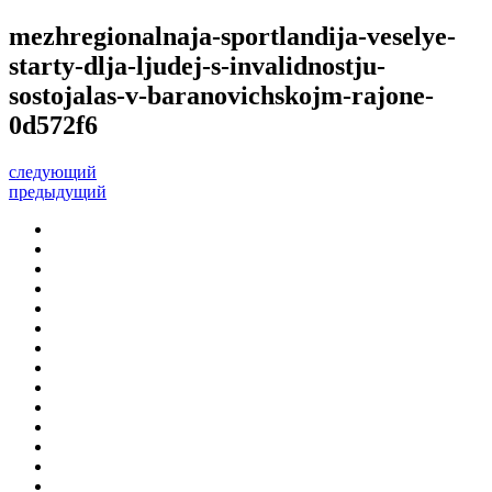
mezhregionalnaja-sportlandija-veselye-
starty-dlja-ljudej-s-invalidnostju-
sostojalas-v-baranovichskojm-rajone-
0d572f6
следующий
предыдущий