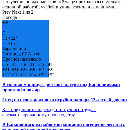
Получение новых навыков всё чаще приходится совмещать с
основной работой, учёбой в университете и семейными…
Prev
Next
1 из 2
Погода
+
20
°
C
H:
+
22°
L:
+
15°
Барановичи
Пятница, 07 Август
Прогноз на неделю
Сб
Вс
Пн
Вт
Ср
Чт
+
21°
+
21°
+
27°
+
20°
+
19°
+
22°
+
11°
+
10°
+
12°
+
14°
+
9°
+
9°
В спальном корпусе детского лагеря под Барановичами
произошёл пожар
Отец по неосторожности отрубил пальцы 13-летней дочери
Как предприятия переходят от ручного труда к
автоматизированному производству
В Барановичском районе ограничили посещение лесов из-
за высокой пожарной опасности