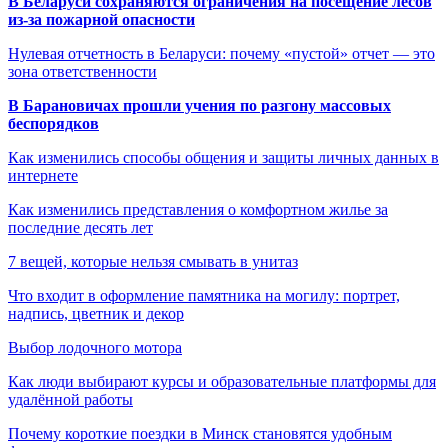
В Беларуси сохраняются ограничения на посещение лесов
из-за пожарной опасности
Нулевая отчетность в Беларуси: почему «пустой» отчет — это
зона ответственности
В Барановичах прошли учения по разгону массовых
беспорядков
Как изменились способы общения и защиты личных данных в
интернете
Как изменились представления о комфортном жилье за
последние десять лет
7 вещей, которые нельзя смывать в унитаз
Что входит в оформление памятника на могилу: портрет,
надпись, цветник и декор
Выбор лодочного мотора
Как люди выбирают курсы и образовательные платформы для
удалённой работы
Почему короткие поездки в Минск становятся удобным