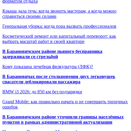
форматом отдыха
Крыша дала течь: когда звонить мастерам, а когда можно
справиться своими силами
Генеральная уборка: когда пора вызвать профессионалов
Косметический ремонт или капитальный переворот: как
выбрать масштаб работ в своей квартире
В Барановичском районе пьяного бесправника
задерживали со стрельбой
Кому показана лечебная физкультура (ЛФК)?
В Барановичах после столкновения двух легковушек
спасатели деблокировали пассажира
BMW i3 2026: до 850 км без подзарядки
Grand Mobile: как правильно начать и не совершить типичных
ошибок
В Барановичском районе уточнили границы населённых
пунктов в рамках административной актуализации