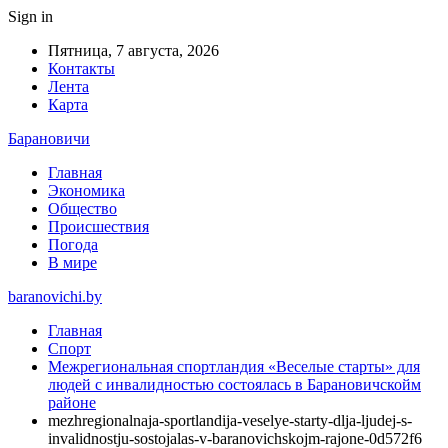
Sign in
Пятница, 7 августа, 2026
Контакты
Лента
Карта
Барановичи
Главная
Экономика
Общество
Происшествия
Погода
В мире
baranovichi.by
Главная
Спорт
Межрегиональная спортландия «Веселые старты» для
людей с инвалидностью состоялась в Барановичскойм
районе
mezhregionalnaja-sportlandija-veselye-starty-dlja-ljudej-s-
invalidnostju-sostojalas-v-baranovichskojm-rajone-0d572f6