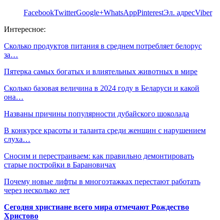
Facebook
Twitter
Google+
WhatsApp
Pinterest
Эл. адрес
Viber
Интересное:
Сколько продуктов питания в среднем потребляет белорус
за…
Пятерка самых богатых и влиятельных животных в мире
Сколько базовая величина в 2024 году в Беларуси и какой
она…
Названы причины популярности дубайского шоколада
В конкурсе красоты и таланта среди женщин с нарушением
слуха…
Сносим и перестраиваем: как правильно демонтировать
старые постройки в Барановичах
Почему новые лифты в многоэтажках перестают работать
через несколько лет
Сегодня христиане всего мира отмечают Рождество
Христово