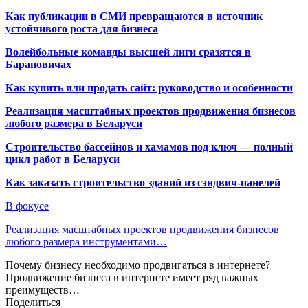
Как публикации в СМИ превращаются в источник
устойчивого роста для бизнеса
Волейбольные команды высшей лиги сразятся в
Барановичах
Как купить или продать сайт: руководство и особенности
Реализация масштабных проектов продвижения бизнесов
любого размера в Беларуси
Строительство бассейнов и хамамов под ключ — полный
цикл работ в Беларуси
Как заказать строительство зданий из сэндвич-панелей
В фокусе
Реализация масштабных проектов продвижения бизнесов
любого размера инструментами…
Почему бизнесу необходимо продвигаться в интернете?
Продвижение бизнеса в интернете имеет ряд важных
преимуществ…
Поделиться