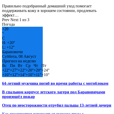
Правильно подобранный домашний уход помогает
поддерживать кожу в хорошем состоянии, продлевать
эффект…
Prev
Next
1 из 3
Погода
+
20
°
C
H:
+
20°
L:
+
12°
Барановичи
Суббота, 08 Август
Прогноз на неделю
Вс
Пн
Вт
Ср
Чт
Пт
+
22°
+
27°
+
22°
+
20°
+
20°
+
24°
+
10°
+
12°
+
14°
+
10°
+
11°
+
10°
64-летний мужчина погиб во время работы с мотоблоком
В спальном корпусе детского лагеря под Барановичами
произошёл пожар
Отец по неосторожности отрубил пальцы 13-летней дочери
Как предприятия переходят от ручного труда к