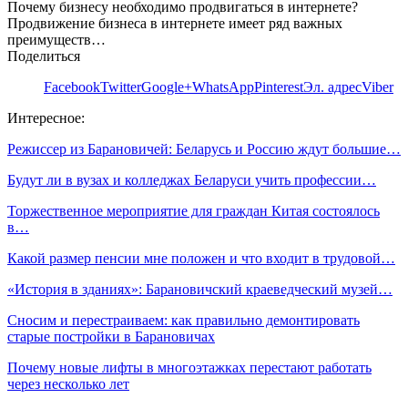
Почему бизнесу необходимо продвигаться в интернете?
Продвижение бизнеса в интернете имеет ряд важных
преимуществ…
Поделиться
Facebook
Twitter
Google+
WhatsApp
Pinterest
Эл. адрес
Viber
Интересное:
Режиссер из Барановичей: Беларусь и Россию ждут большие…
Будут ли в вузах и колледжах Беларуси учить профессии…
Торжественное мероприятие для граждан Китая состоялось
в…
Какой размер пенсии мне положен и что входит в трудовой…
«История в зданиях»: Барановичский краеведческий музей…
Сносим и перестраиваем: как правильно демонтировать
старые постройки в Барановичах
Почему новые лифты в многоэтажках перестают работать
через несколько лет