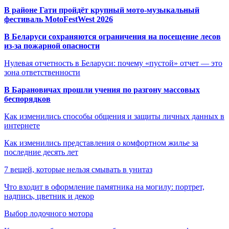
В районе Гати пройдёт крупный мото-музыкальный
фестиваль MotoFestWest 2026
В Беларуси сохраняются ограничения на посещение лесов
из-за пожарной опасности
Нулевая отчетность в Беларуси: почему «пустой» отчет — это
зона ответственности
В Барановичах прошли учения по разгону массовых
беспорядков
Как изменились способы общения и защиты личных данных в
интернете
Как изменились представления о комфортном жилье за
последние десять лет
7 вещей, которые нельзя смывать в унитаз
Что входит в оформление памятника на могилу: портрет,
надпись, цветник и декор
Выбор лодочного мотора