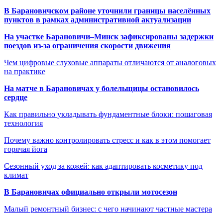
В Барановичском районе уточнили границы населённых
пунктов в рамках административной актуализации
На участке Барановичи–Минск зафиксированы задержки
поездов из-за ограничения скорости движения
Чем цифровые слуховые аппараты отличаются от аналоговых
на практике
На матче в Барановичах у болельщицы остановилось
сердце
Как правильно укладывать фундаментные блоки: пошаговая
технология
Почему важно контролировать стресс и как в этом помогает
горячая йога
Сезонный уход за кожей: как адаптировать косметику под
климат
В Барановичах официально открыли мотосезон
Малый ремонтный бизнес: с чего начинают частные мастера