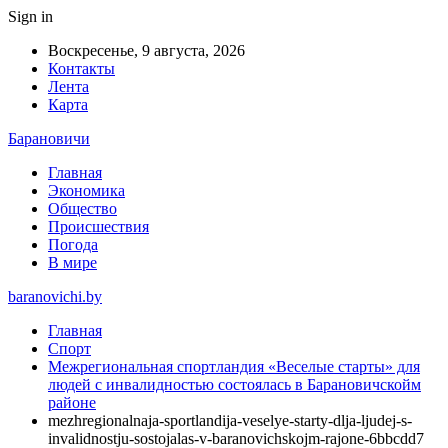
Sign in
Воскресенье, 9 августа, 2026
Контакты
Лента
Карта
Барановичи
Главная
Экономика
Общество
Происшествия
Погода
В мире
baranovichi.by
Главная
Спорт
Межрегиональная спортландия «Веселые старты» для
людей с инвалидностью состоялась в Барановичскойм
районе
mezhregionalnaja-sportlandija-veselye-starty-dlja-ljudej-s-
invalidnostju-sostojalas-v-baranovichskojm-rajone-6bbcdd7