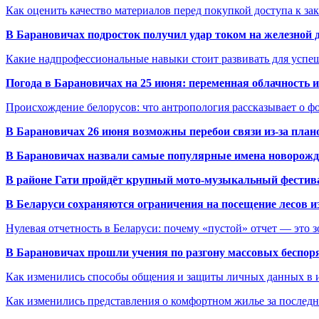
Как оценить качество материалов перед покупкой доступа к з
В Барановичах подросток получил удар током на железной 
Какие надпрофессиональные навыки стоит развивать для успе
Погода в Барановичах на 25 июня: переменная облачность 
Происхождение белорусов: что антропология рассказывает о 
В Барановичах 26 июня возможны перебои связи из-за план
В Барановичах назвали самые популярные имена новорож
В районе Гати пройдёт крупный мото-музыкальный фестива
В Беларуси сохраняются ограничения на посещение лесов и
Нулевая отчетность в Беларуси: почему «пустой» отчет — это 
В Барановичах прошли учения по разгону массовых беспор
Как изменились способы общения и защиты личных данных в 
Как изменились представления о комфортном жилье за последни