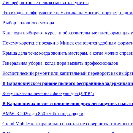
7 вещей, которые нельзя смывать в унитаз
Что входит в оформление памятника на могилу: портрет, надпис
Выбор лодочного мотора
Как люди выбирают курсы и образовательные платформы для 
Почему короткие поездки в Минск становятся удобным формат
Крыша дала течь: когда звонить мастерам, а когда можно справ
Генеральная уборка: когда пора вызвать профессионалов
Косметический ремонт или капитальный переворот: как выбрат
В Барановичском районе пьяного бесправника задерживали 
Кому показана лечебная физкультура (ЛФК)?
В Барановичах после столкновения двух легковушек спаса
BMW i3 2026: до 850 км без подзарядки
Grand Mobile: как правильно начать и не совершить типичных