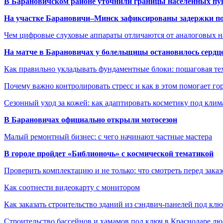
В Барановичском районе уточнили границы населённых пу
На участке Барановичи–Минск зафиксированы задержки пое
Чем цифровые слуховые аппараты отличаются от аналоговых н
На матче в Барановичах у болельщицы остановилось сердц
Как правильно укладывать фундаментные блоки: пошаговая те
Почему важно контролировать стресс и как в этом помогает гор
Сезонный уход за кожей: как адаптировать косметику под клим
В Барановичах официально открыли мотосезон
Малый ремонтный бизнес: с чего начинают частные мастера
В городе пройдет «Библионочь» с космической тематикой
Проверить комплектацию и не только: что смотреть перед заказ
Как соотнести видеокарту с монитором
Как заказать строительство зданий из сэндвич-панелей под кл
Строительство бассейнов и хамамов под ключ в Краснодаре л