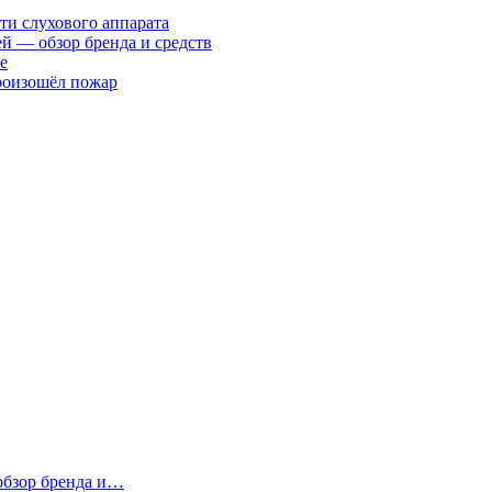
ти слухового аппарата
ей — обзор бренда и средств
е
произошёл пожар
 обзор бренда и…