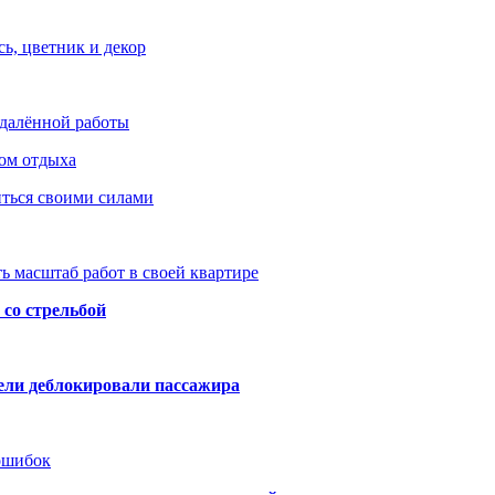
ь, цветник и декор
удалённой работы
ом отдыха
иться своими силами
ь масштаб работ в своей квартире
со стрельбой
тели деблокировали пассажира
 ошибок