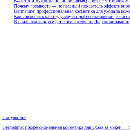
64-летний мужчина погиб во время работы с мотоблоком
Почему громкость — не главный показатель эффективнос
Dermatime: профессиональная косметика для ухода за кож
Как совмещать работу, учёбу и профессиональное развити
В спальном корпусе детского лагеря под Барановичами 
Популярное
Dermatime: профессиональная косметика для ухода за кожей —