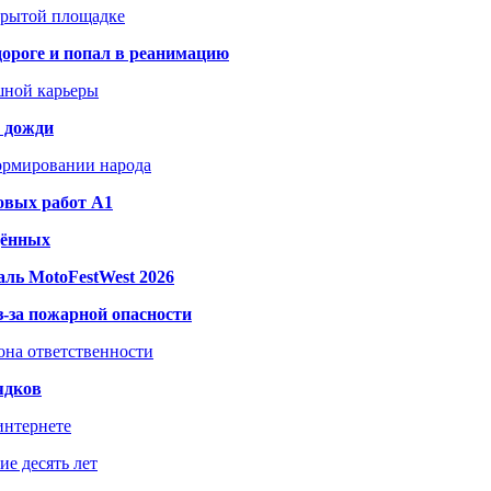
акрытой площадке
дороге и попал в реанимацию
шной карьеры
и дожди
формировании народа
овых работ A1
дённых
ль MotoFestWest 2026
з-за пожарной опасности
зона ответственности
ядков
интернете
е десять лет