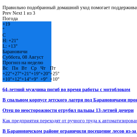
Правильно подобранный домашний уход помогает поддерживат
Prev
Next
1 из 3
Погода
+
19
°
C
H:
+
21°
L:
+
13°
Барановичи
Суббота, 08 Август
Прогноз на неделю
Вс
Пн
Вт
Ср
Чт
Пт
+
22°
+
27°
+
21°
+
19°
+
20°
+
25°
+
10°
+
12°
+
14°
+
9°
+
9°
+
10°
64-летний мужчина погиб во время работы с мотоблоком
В спальном корпусе детского лагеря под Барановичами пр
Отец по неосторожности отрубил пальцы 13-летней дочери
Как предприятия переходят от ручного труда к автоматизиров
В Барановичском районе ограничили посещение лесов из-з