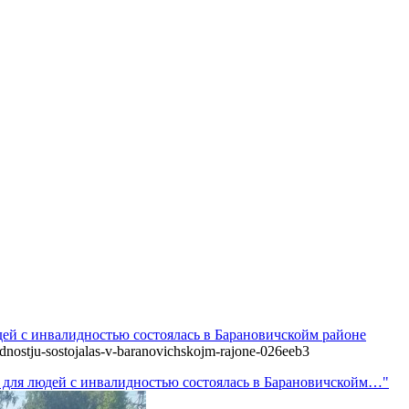
ей с инвалидностью состоялась в Барановичскойм районе
alidnostju-sostojalas-v-baranovichskojm-rajone-026eeb3
 для людей с инвалидностью состоялась в Барановичскойм…"