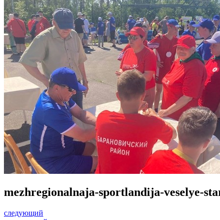
mezhregionalnaja-sportlandija-veselye-sta
следующий