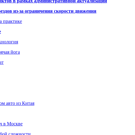
нктов в рамках административной актуализации
здов из-за ограничения скорости движения
а практике
е
хнология
ячая йога
ат
ом авто из Китая
юч в Москве
юбой сложности