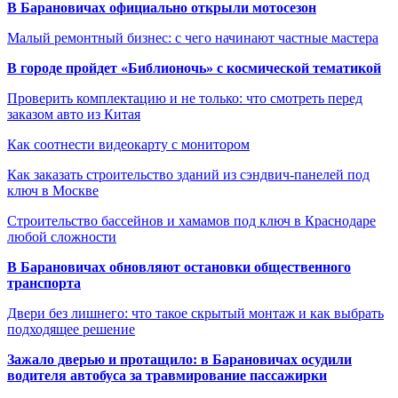
В Барановичах официально открыли мотосезон
Малый ремонтный бизнес: с чего начинают частные мастера
В городе пройдет «Библионочь» с космической тематикой
Проверить комплектацию и не только: что смотреть перед
заказом авто из Китая
Как соотнести видеокарту с монитором
Как заказать строительство зданий из сэндвич-панелей под
ключ в Москве
Строительство бассейнов и хамамов под ключ в Краснодаре
любой сложности
В Барановичах обновляют остановки общественного
транспорта
Двери без лишнего: что такое скрытый монтаж и как выбрать
подходящее решение
Зажало дверью и протащило: в Барановичах осудили
водителя автобуса за травмирование пассажирки