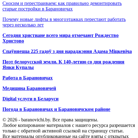
Сносим и перестраиваем: как правильно демонтировать
старые постройки в Барановичах
Почему новые лифты в многоэтажках перестают работать
через несколько лет
Сегодня христиане всего мира отмечают Рождество
Христово
Спаўняецца 225 гадоў з дня нараджэння Адама Міцкевіча
Поэт белорусской земли. К 140-летию со дня рождения
Янки Купалы
Работа в Барановичах
Медицина Барановичей
Digital услуги в Беларуси
Погода в Барановичах и Барановичском районе
© 2026 - baranovichi.by. Все права защищены.
Любое копирование материалов с нашего ресурса разрешается
только с обратной активной ссылкой на страницу статьи.
Все материалы опубликованные на сайте взяты с открытых