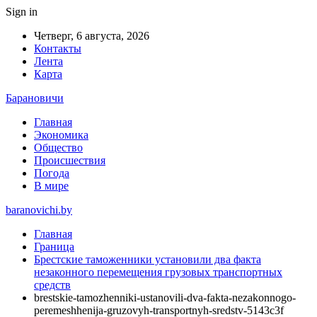
Sign in
Четверг, 6 августа, 2026
Контакты
Лента
Карта
Барановичи
Главная
Экономика
Общество
Происшествия
Погода
В мире
baranovichi.by
Главная
Граница
Брестские таможенники установили два факта
незаконного перемещения грузовых транспортных
средств
brestskie-tamozhenniki-ustanovili-dva-fakta-nezakonnogo-
peremeshhenija-gruzovyh-transportnyh-sredstv-5143c3f