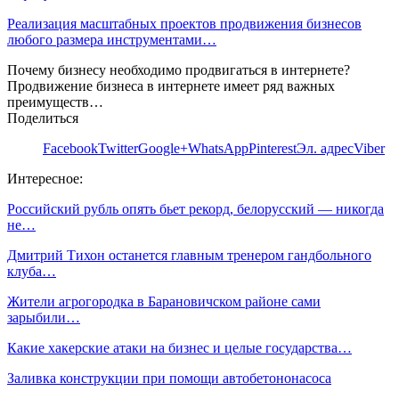
Реализация масштабных проектов продвижения бизнесов
любого размера инструментами…
Почему бизнесу необходимо продвигаться в интернете?
Продвижение бизнеса в интернете имеет ряд важных
преимуществ…
Поделиться
Facebook
Twitter
Google+
WhatsApp
Pinterest
Эл. адрес
Viber
Интересное:
Российский рубль опять бьет рекорд, белорусский — никогда
не…
Дмитрий Тихон останется главным тренером гандбольного
клуба…
Жители агрогородка в Барановичском районе сами
зарыбили…
Какие хакерские атаки на бизнес и целые государства…
Заливка конструкции при помощи автобетононасоса