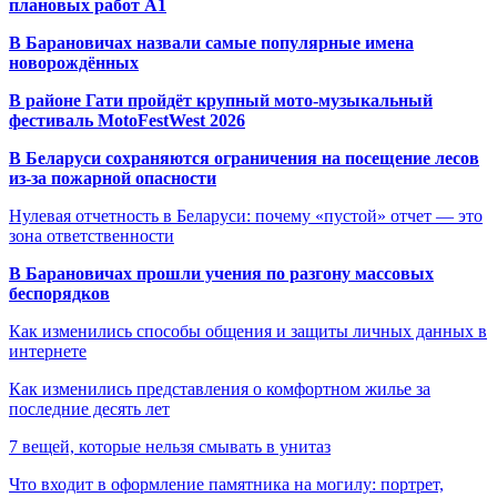
плановых работ A1
В Барановичах назвали самые популярные имена
новорождённых
В районе Гати пройдёт крупный мото-музыкальный
фестиваль MotoFestWest 2026
В Беларуси сохраняются ограничения на посещение лесов
из-за пожарной опасности
Нулевая отчетность в Беларуси: почему «пустой» отчет — это
зона ответственности
В Барановичах прошли учения по разгону массовых
беспорядков
Как изменились способы общения и защиты личных данных в
интернете
Как изменились представления о комфортном жилье за
последние десять лет
7 вещей, которые нельзя смывать в унитаз
Что входит в оформление памятника на могилу: портрет,