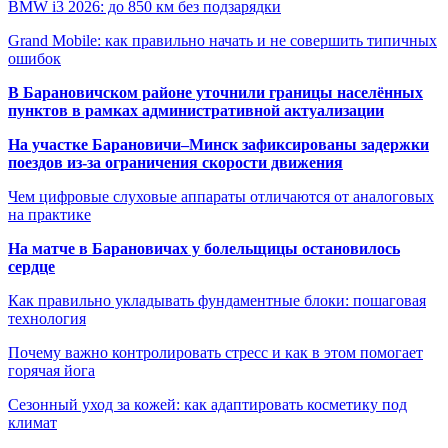
BMW i3 2026: до 850 км без подзарядки
Grand Mobile: как правильно начать и не совершить типичных
ошибок
В Барановичском районе уточнили границы населённых
пунктов в рамках административной актуализации
На участке Барановичи–Минск зафиксированы задержки
поездов из-за ограничения скорости движения
Чем цифровые слуховые аппараты отличаются от аналоговых
на практике
На матче в Барановичах у болельщицы остановилось
сердце
Как правильно укладывать фундаментные блоки: пошаговая
технология
Почему важно контролировать стресс и как в этом помогает
горячая йога
Сезонный уход за кожей: как адаптировать косметику под
климат