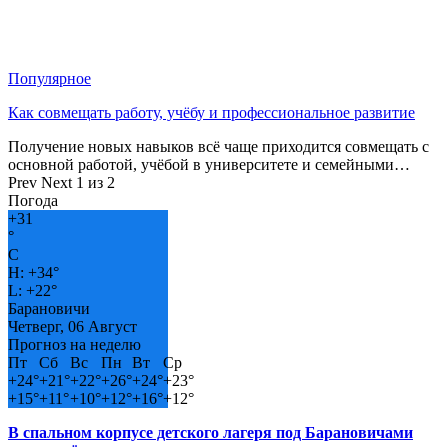
Популярное
Как совмещать работу, учёбу и профессиональное развитие
Получение новых навыков всё чаще приходится совмещать с
основной работой, учёбой в университете и семейными…
Prev
Next
1 из 2
Погода
+
31
°
C
H:
+
34°
L:
+
22°
Барановичи
Четверг, 06 Август
Прогноз на неделю
Пт
Сб
Вс
Пн
Вт
Ср
+
24°
+
21°
+
22°
+
26°
+
24°
+
23°
+
15°
+
11°
+
10°
+
12°
+
16°
+
12°
В спальном корпусе детского лагеря под Барановичами