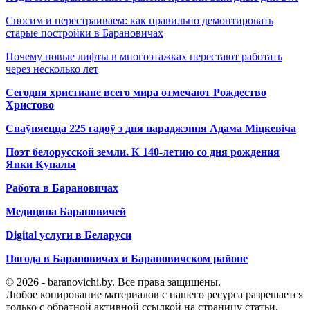
Сносим и перестраиваем: как правильно демонтировать
старые постройки в Барановичах
Почему новые лифты в многоэтажках перестают работать
через несколько лет
Сегодня христиане всего мира отмечают Рождество
Христово
Спаўняецца 225 гадоў з дня нараджэння Адама Міцкевіча
Поэт белорусской земли. К 140-летию со дня рождения
Янки Купалы
Работа в Барановичах
Медицина Барановичей
Digital услуги в Беларуси
Погода в Барановичах и Барановичском районе
© 2026 - baranovichi.by. Все права защищены.
Любое копирование материалов с нашего ресурса разрешается
только с обратной активной ссылкой на страницу статьи.