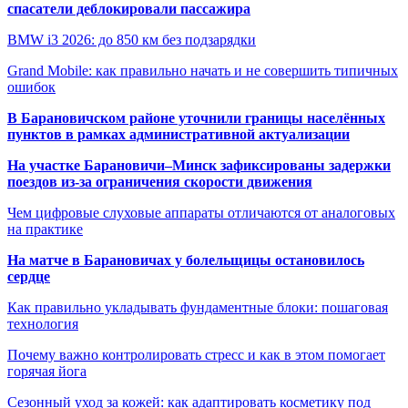
спасатели деблокировали пассажира
BMW i3 2026: до 850 км без подзарядки
Grand Mobile: как правильно начать и не совершить типичных
ошибок
В Барановичском районе уточнили границы населённых
пунктов в рамках административной актуализации
На участке Барановичи–Минск зафиксированы задержки
поездов из-за ограничения скорости движения
Чем цифровые слуховые аппараты отличаются от аналоговых
на практике
На матче в Барановичах у болельщицы остановилось
сердце
Как правильно укладывать фундаментные блоки: пошаговая
технология
Почему важно контролировать стресс и как в этом помогает
горячая йога
Сезонный уход за кожей: как адаптировать косметику под