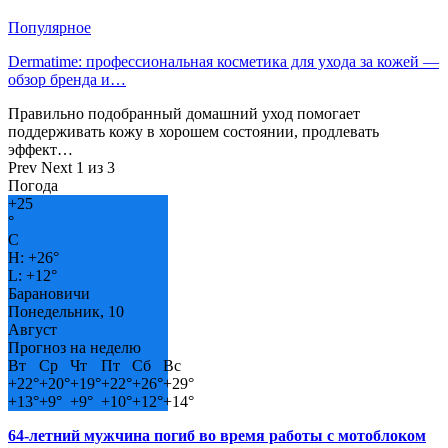
Популярное
Dermatime: профессиональная косметика для ухода за кожей —
обзор бренда и…
Правильно подобранный домашний уход помогает
поддерживать кожу в хорошем состоянии, продлевать
эффект…
Prev
Next
1 из 3
Погода
+
25
°
C
H:
+
26°
L:
+
12°
Барановичи
Понедельник, 10
Август
Прогноз на неделю
Вт
Ср
Чт
Пт
Сб
Вс
+
22°
+
20°
+
19°
+
22°
+
26°
+
29°
+
13°
+
9°
+
9°
+
10°
+
12°
+
14°
64-летний мужчина погиб во время работы с мотоблоком