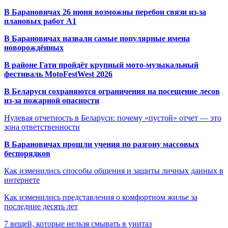
В Барановичах 26 июня возможны перебои связи из-за
плановых работ A1
В Барановичах назвали самые популярные имена
новорождённых
В районе Гати пройдёт крупный мото-музыкальный
фестиваль MotoFestWest 2026
В Беларуси сохраняются ограничения на посещение лесов
из-за пожарной опасности
Нулевая отчетность в Беларуси: почему «пустой» отчет — это
зона ответственности
В Барановичах прошли учения по разгону массовых
беспорядков
Как изменились способы общения и защиты личных данных в
интернете
Как изменились представления о комфортном жилье за
последние десять лет
7 вещей, которые нельзя смывать в унитаз