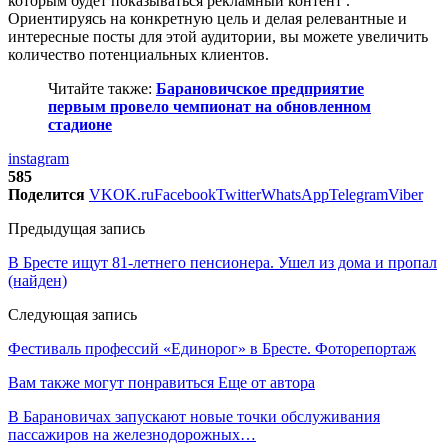
которым будет показываться рекламный контент .
Ориентируясь на конкретную цель и делая релевантные и
интересные посты для этой аудитории, вы можете увеличить
количество потенциальных клиентов.
Читайте также:
Барановичское предприятие
первым провело чемпионат на обновленном
стадионе
instagram
585
Поделится
VK
OK.ru
Facebook
Twitter
WhatsApp
Telegram
Viber
Предыдущая запись
В Бресте ищут 81-летнего пенсионера. Ушел из дома и пропал
(найден)
Следующая запись
Фестиваль профессий «Единорог» в Бресте. Фоторепортаж
Вам также могут понравиться
Еще от автора
В Барановичах запускают новые точки обслуживания
пассажиров на железнодорожных…