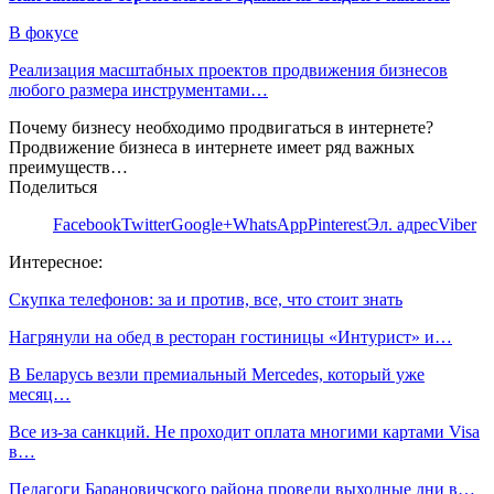
В фокусе
Реализация масштабных проектов продвижения бизнесов
любого размера инструментами…
Почему бизнесу необходимо продвигаться в интернете?
Продвижение бизнеса в интернете имеет ряд важных
преимуществ…
Поделиться
Facebook
Twitter
Google+
WhatsApp
Pinterest
Эл. адрес
Viber
Интересное:
Скупка телефонов: за и против, все, что стоит знать
Нагрянули на обед в ресторан гостиницы «Интурист» и…
В Беларусь везли премиальный Mercedes, который уже
месяц…
Все из-за санкций. Не проходит оплата многими картами Visa
в…
Педагоги Барановичского района провели выходные дни в…