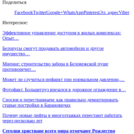
Поделиться
Facebook
Twitter
Google+
WhatsApp
Pinterest
Эл. адрес
Viber
Интересное:
Эффективное управление доступом в жилых комплексах:
Опыт…
Белорусы смогут продавать автомобили и другое
имущество…
Мнение: строительство забора в Беловежской пуще
противоречит…
Может ли случиться инфаркт при нормальном давлении,…
Фотофакт. Большегруз врезался в дорожное ограждение в…
Сносим и перестраиваем: как правильно демонтировать
старые постройки в Барановичах
Почему новые лифты в многоэтажках перестают работать
через несколько лет
Сегодня христиане всего мира отмечают Рождество