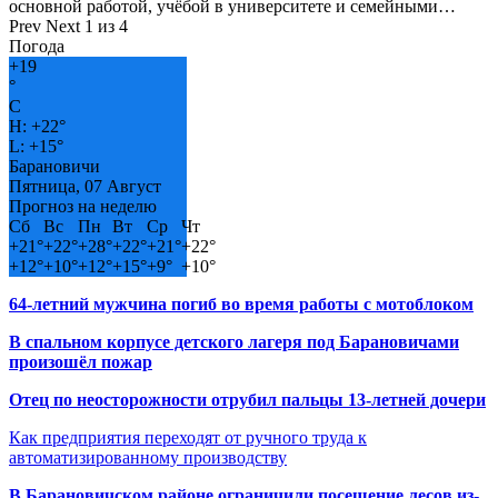
основной работой, учёбой в университете и семейными…
Prev
Next
1 из 4
Погода
+
19
°
C
H:
+
22°
L:
+
15°
Барановичи
Пятница, 07 Август
Прогноз на неделю
Сб
Вс
Пн
Вт
Ср
Чт
+
21°
+
22°
+
28°
+
22°
+
21°
+
22°
+
12°
+
10°
+
12°
+
15°
+
9°
+
10°
64-летний мужчина погиб во время работы с мотоблоком
В спальном корпусе детского лагеря под Барановичами
произошёл пожар
Отец по неосторожности отрубил пальцы 13-летней дочери
Как предприятия переходят от ручного труда к
автоматизированному производству
В Барановичском районе ограничили посещение лесов из-