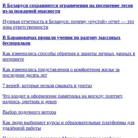
В Беларуси сохраняются ограничения на посещение лесов
из-за пожарной опасности
Нулевая отчетность в Беларуси: почему «пустой» отчет — это
зона ответственности
В Барановичах прошли учения по разгону массовых
беспорядков
Как изменились способы общения и защиты личных данных в
интернете
Как изменились представления о комфортном жилье за
последние десять лет
7 вещей, которые нельзя смывать в унитаз
Что входит в оформление памятника на могилу: портрет,
надпись, цветник и декор
Выбор лодочного мотора
Как люди выбирают курсы и образовательные платформы для
удалённой работы