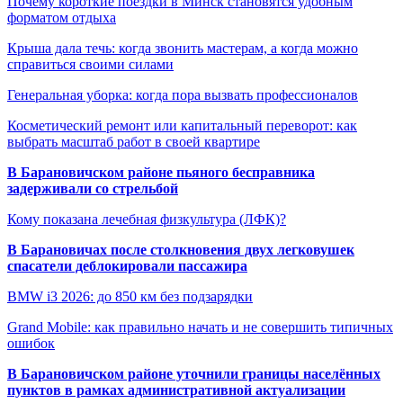
Почему короткие поездки в Минск становятся удобным
форматом отдыха
Крыша дала течь: когда звонить мастерам, а когда можно
справиться своими силами
Генеральная уборка: когда пора вызвать профессионалов
Косметический ремонт или капитальный переворот: как
выбрать масштаб работ в своей квартире
В Барановичском районе пьяного бесправника
задерживали со стрельбой
Кому показана лечебная физкультура (ЛФК)?
В Барановичах после столкновения двух легковушек
спасатели деблокировали пассажира
BMW i3 2026: до 850 км без подзарядки
Grand Mobile: как правильно начать и не совершить типичных
ошибок
В Барановичском районе уточнили границы населённых
пунктов в рамках административной актуализации