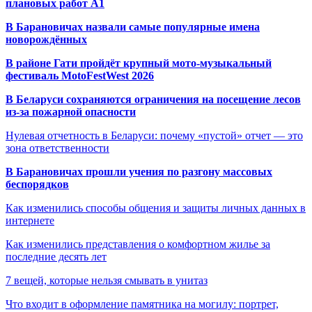
плановых работ A1
В Барановичах назвали самые популярные имена
новорождённых
В районе Гати пройдёт крупный мото-музыкальный
фестиваль MotoFestWest 2026
В Беларуси сохраняются ограничения на посещение лесов
из-за пожарной опасности
Нулевая отчетность в Беларуси: почему «пустой» отчет — это
зона ответственности
В Барановичах прошли учения по разгону массовых
беспорядков
Как изменились способы общения и защиты личных данных в
интернете
Как изменились представления о комфортном жилье за
последние десять лет
7 вещей, которые нельзя смывать в унитаз
Что входит в оформление памятника на могилу: портрет,