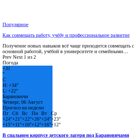
Популярное
Как совмещать работу, учёбу и профессиональное развитие
Получение новых навыков всё чаще приходится совмещать с
основной работой, учёбой в университете и семейными…
Prev
Next
1 из 2
Погода
+
31
°
C
H:
+
34°
L:
+
22°
Барановичи
Четверг, 06 Август
Прогноз на неделю
Пт
Сб
Вс
Пн
Вт
Ср
+
24°
+
21°
+
22°
+
26°
+
24°
+
23°
+
15°
+
11°
+
10°
+
12°
+
16°
+
12°
В спальном корпусе детского лагеря под Барановичами