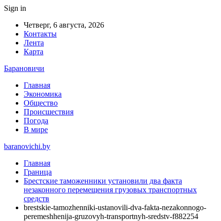
Sign in
Четверг, 6 августа, 2026
Контакты
Лента
Карта
Барановичи
Главная
Экономика
Общество
Происшествия
Погода
В мире
baranovichi.by
Главная
Граница
Брестские таможенники установили два факта
незаконного перемещения грузовых транспортных
средств
brestskie-tamozhenniki-ustanovili-dva-fakta-nezakonnogo-
peremeshhenija-gruzovyh-transportnyh-sredstv-f882254