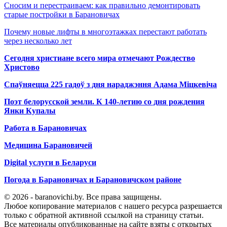
Сносим и перестраиваем: как правильно демонтировать
старые постройки в Барановичах
Почему новые лифты в многоэтажках перестают работать
через несколько лет
Сегодня христиане всего мира отмечают Рождество
Христово
Спаўняецца 225 гадоў з дня нараджэння Адама Міцкевіча
Поэт белорусской земли. К 140-летию со дня рождения
Янки Купалы
Работа в Барановичах
Медицина Барановичей
Digital услуги в Беларуси
Погода в Барановичах и Барановичском районе
© 2026 - baranovichi.by. Все права защищены.
Любое копирование материалов с нашего ресурса разрешается
только с обратной активной ссылкой на страницу статьи.
Все материалы опубликованные на сайте взяты с открытых