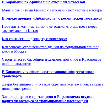
В Барановичах официально открыли мотосезон
Малый ремонтный бизнес: с чего начинают частные мастера
В городе пройдет «Библионочь» с космической тематикой
Проверить комплектацию и не только: что смотреть перед
заказом авто из Китая
Как соотнести видеокарту с монитором
Как заказать строительство зданий из сэндвич-панелей под
ключ в Москве
Строительство бассейнов и хамамов под ключ в Краснодаре
любой сложности
В Барановичах обновляют остановки общественного
транспорта
Двери без лишнего: что такое скрытый монтаж и как выбрать
подходящее решение
Зажало дверью и протащило: в Барановичах осудили
водителя автобуса за травмирование пассажирки