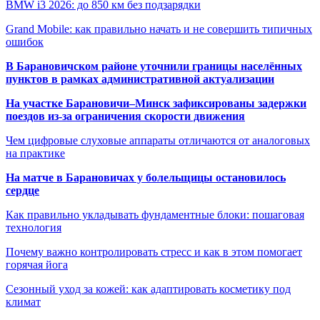
BMW i3 2026: до 850 км без подзарядки
Grand Mobile: как правильно начать и не совершить типичных
ошибок
В Барановичском районе уточнили границы населённых
пунктов в рамках административной актуализации
На участке Барановичи–Минск зафиксированы задержки
поездов из-за ограничения скорости движения
Чем цифровые слуховые аппараты отличаются от аналоговых
на практике
На матче в Барановичах у болельщицы остановилось
сердце
Как правильно укладывать фундаментные блоки: пошаговая
технология
Почему важно контролировать стресс и как в этом помогает
горячая йога
Сезонный уход за кожей: как адаптировать косметику под
климат