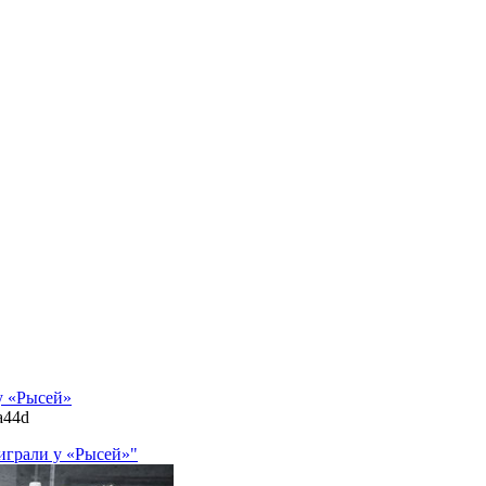
у «Рысей»
fa44d
играли у «Рысей»"