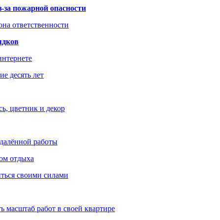
з-за пожарной опасности
зона ответственности
ядков
интернете
е десять лет
ь, цветник и декор
удалённой работы
ом отдыха
иться своими силами
ь масштаб работ в своей квартире