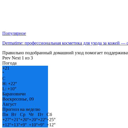
Популярное
Dermatime: профессиональная косметика для ухода за кожей —
Правильно подобранный домашний уход помогает поддерживат
Prev
Next
1 из 3
Погода
+
21
°
C
H:
+
22°
L:
+
10°
Барановичи
Воскресенье, 09
Август
Прогноз на неделю
Пн
Вт
Ср
Чт
Пт
Сб
+
27°
+
21°
+
20°
+
20°
+
22°
+
25°
+
12°
+
13°
+
9°
+
10°
+
9°
+
12°