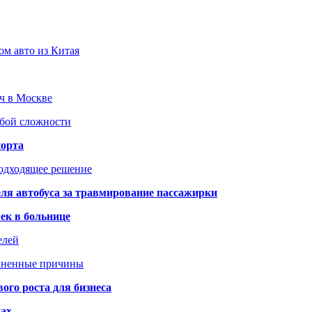
ом авто из Китая
юч в Москве
юбой сложности
порта
подходящее решение
ля автобуса за травмирование пассажирки
ек в больнице
елей
раненные причины
го роста для бизнеса
чах