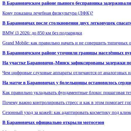
В Барановичском районе пьяного бесправника задерживали 
Кому показана лечебная физкультура (ЛФК)?
В Барановичах после столкновения двух легковушек спаса
BMW i3 2026: до 850 км без подзарядки
Grand Mobile: как правильно начать и не совершить типичных
В Барановичском районе уточнили границы населённых пу
На участке Барановичи–Минск зафиксированы задержки пое
Чем цифровые слуховые аппараты отличаются от аналоговых н
На матче в Барановичах у болельщицы остановилось сердц
Как правильно укладывать фундаментные блоки: пошаговая те
Почему важно контролировать стресс и как в этом помогает гор
Сезонный уход за кожей: как адаптировать косметику под клим
В Барановичах официально открыли мотосезон