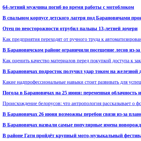
64-летний мужчина погиб во время работы с мотоблоком
В спальном корпусе детского лагеря под Барановичами пр
Отец по неосторожности отрубил пальцы 13-летней дочери
Как предприятия переходят от ручного труда к автоматизиров
В Барановичском районе ограничили посещение лесов из-з
Как оценить качество материалов перед покупкой доступа к з
В Барановичах подросток получил удар током на железной 
Какие надпрофессиональные навыки стоит развивать для успе
Погода в Барановичах на 25 июня: переменная облачность 
Происхождение белорусов: что антропология рассказывает о 
В Барановичах 26 июня возможны перебои связи из-за план
В Барановичах назвали самые популярные имена новорож
В районе Гати пройдёт крупный мото-музыкальный фестива