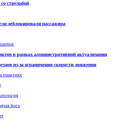
со стрельбой
тели деблокировали пассажира
 ошибок
нктов в рамках административной актуализации
здов из-за ограничения скорости движения
а практике
е
хнология
ячая йога
ат