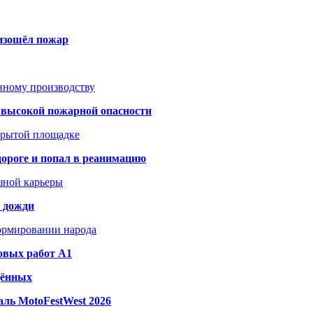
оизошёл пожар
анному производству
а высокой пожарной опасности
акрытой площадке
дороге и попал в реанимацию
шной карьеры
и дожди
формировании народа
овых работ A1
дённых
ль MotoFestWest 2026