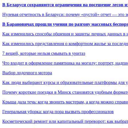
В Беларуси сохраняются ограничения на посещение лесов и
Нулевая отчетность в Беларуси: почему «пустой» отчет — это 
В Барановичах прошли учения по разгону массовых беспор
Как изменились способы общения и защиты личных данных в 
Как изменились представления о комфортном жилье за последни
7 вещей, которые нельзя смывать в унитаз
Что входит в оформление памятника на могилу: портрет, надпис
Выбор лодочного мотора
Как люди выбирают курсы и образовательные платформы для 
Почему короткие поездки в Минск становятся удобным формат
Крыша дала течь: когда звонить мастерам, а когда можно справ
Генеральная уборка: когда пора вызвать профессионалов
Косметический ремонт или капитальный переворот: как выбрат