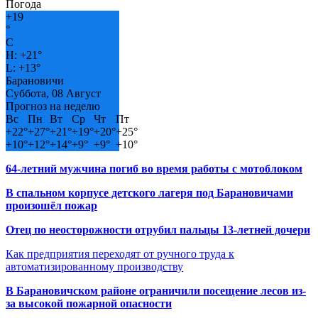
Погода
+
19
°
C
H:
+
21°
L:
+
13°
Барановичи
Суббота, 08 Август
Прогноз на неделю
Вс
Пн
Вт
Ср
Чт
Пт
+
22°
+
27°
+
21°
+
19°
+
20°
+
25°
+
10°
+
12°
+
14°
+
9°
+
9°
+
10°
64-летний мужчина погиб во время работы с мотоблоком
В спальном корпусе детского лагеря под Барановичами
произошёл пожар
Отец по неосторожности отрубил пальцы 13-летней дочери
Как предприятия переходят от ручного труда к
автоматизированному производству
В Барановичском районе ограничили посещение лесов из-
за высокой пожарной опасности