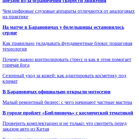
поездов из-за ограничения скорости движения
Чем цифровые слуховые аппараты отличаются от аналоговых
на практике
На матче в Барановичах у болельщицы остановилось
сердце
Как правильно укладывать фундаментные блоки: пошаговая
технология
Почему важно контролировать стресс и как в этом помогает
горячая йога
Сезонный уход за кожей: как адаптировать косметику под
климат
В Барановичах официально открыли мотосезон
Малый ремонтный бизнес: с чего начинают частные мастера
В городе пройдет «Библионочь» с космической тематикой
Проверить комплектацию и не только: что смотреть перед
заказом авто из Китая