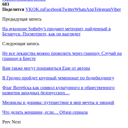
683
Поделится
VK
OK.ru
Facebook
Twitter
WhatsApp
Telegram
Viber
Предыдущая запись
На аукционе Sotheby’s продают метеорит, найденный в
Беларуси. Посмотрите, как он выглядит
Следующая запись
Не все лекарства можно провозить через границу. Случай на
границе в Бресте
Вам также могут понравиться
Еще от автора
В Гродно пройдет крупный чемпионат по бодибилдингу
Флаг Витебска как символ культурного и общественного
развития западных белорусских…
Мюзиклы и дорамы: путешествие в мир мечты и эмоций
Что делать женщине, если… Обзор сериала
Prev
Next