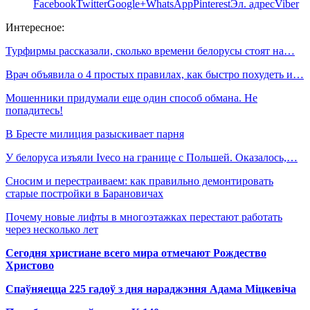
Facebook
Twitter
Google+
WhatsApp
Pinterest
Эл. адрес
Viber
Интересное:
Турфирмы рассказали, сколько времени белорусы стоят на…
Врач объявила о 4 простых правилах, как быстро похудеть и…
Мошенники придумали еще один способ обмана. Не
попадитесь!
В Бресте милиция разыскивает парня
У белоруса изъяли Iveco на границе с Польшей. Оказалось,…
Сносим и перестраиваем: как правильно демонтировать
старые постройки в Барановичах
Почему новые лифты в многоэтажках перестают работать
через несколько лет
Сегодня христиане всего мира отмечают Рождество
Христово
Спаўняецца 225 гадоў з дня нараджэння Адама Міцкевіча