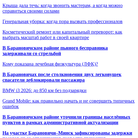
Крыша дала течь: когда звонить мастерам, а когда можно
справиться своими силами
Генеральная уборка: когда пора вызвать профессионалов
Косметический ремонт или капитальный переворот: как
выбрать масштаб работ в своей квартире
В Барановичском районе пьяного бесправника
задерживали со стрельбой
Кому показана лечебная физкультура (ЛФК)?
В Барановичах после столкновения двух легковушек
спасатели деблокировали пассажира
BMW i3 2026: до 850 км без подзарядки
Grand Mobile: как правильно начать и не совершить типичных
ошибок
В Барановичском районе уточнили границы населённых
пунктов в рамках административной актуализации
На участке Барановичи–Минск зафиксированы задержки