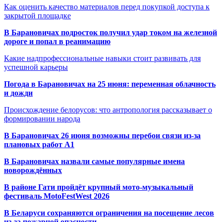
Как оценить качество материалов перед покупкой доступа к
закрытой площадке
В Барановичах подросток получил удар током на железной
дороге и попал в реанимацию
Какие надпрофессиональные навыки стоит развивать для
успешной карьеры
Погода в Барановичах на 25 июня: переменная облачность
и дожди
Происхождение белорусов: что антропология рассказывает о
формировании народа
В Барановичах 26 июня возможны перебои связи из-за
плановых работ A1
В Барановичах назвали самые популярные имена
новорождённых
В районе Гати пройдёт крупный мото-музыкальный
фестиваль MotoFestWest 2026
В Беларуси сохраняются ограничения на посещение лесов
из-за пожарной опасности