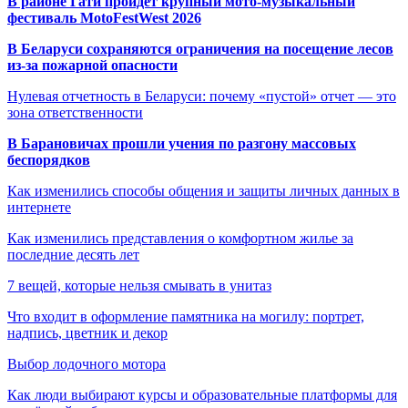
В районе Гати пройдёт крупный мото-музыкальный
фестиваль MotoFestWest 2026
В Беларуси сохраняются ограничения на посещение лесов
из-за пожарной опасности
Нулевая отчетность в Беларуси: почему «пустой» отчет — это
зона ответственности
В Барановичах прошли учения по разгону массовых
беспорядков
Как изменились способы общения и защиты личных данных в
интернете
Как изменились представления о комфортном жилье за
последние десять лет
7 вещей, которые нельзя смывать в унитаз
Что входит в оформление памятника на могилу: портрет,
надпись, цветник и декор
Выбор лодочного мотора
Как люди выбирают курсы и образовательные платформы для