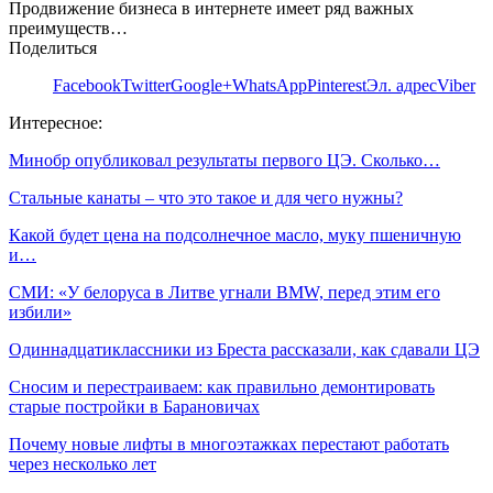
Продвижение бизнеса в интернете имеет ряд важных
преимуществ…
Поделиться
Facebook
Twitter
Google+
WhatsApp
Pinterest
Эл. адрес
Viber
Интересное:
Минобр опубликовал результаты первого ЦЭ. Сколько…
Стальные канаты – что это такое и для чего нужны?
Какой будет цена на подсолнечное масло, муку пшеничную
и…
СМИ: «У белоруса в Литве угнали BMW, перед этим его
избили»
Одиннадцатиклассники из Бреста рассказали, как сдавали ЦЭ
Сносим и перестраиваем: как правильно демонтировать
старые постройки в Барановичах
Почему новые лифты в многоэтажках перестают работать
через несколько лет