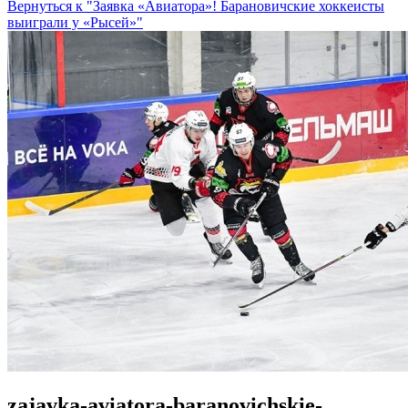
Вернуться к "Заявка «Авиатора»! Барановичские хоккеисты
выиграли у «Рысей»"
zajavka-aviatora-baranovichskie-