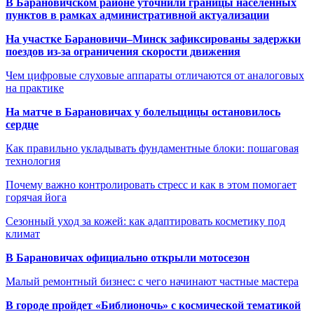
В Барановичском районе уточнили границы населённых
пунктов в рамках административной актуализации
На участке Барановичи–Минск зафиксированы задержки
поездов из-за ограничения скорости движения
Чем цифровые слуховые аппараты отличаются от аналоговых
на практике
На матче в Барановичах у болельщицы остановилось
сердце
Как правильно укладывать фундаментные блоки: пошаговая
технология
Почему важно контролировать стресс и как в этом помогает
горячая йога
Сезонный уход за кожей: как адаптировать косметику под
климат
В Барановичах официально открыли мотосезон
Малый ремонтный бизнес: с чего начинают частные мастера
В городе пройдет «Библионочь» с космической тематикой