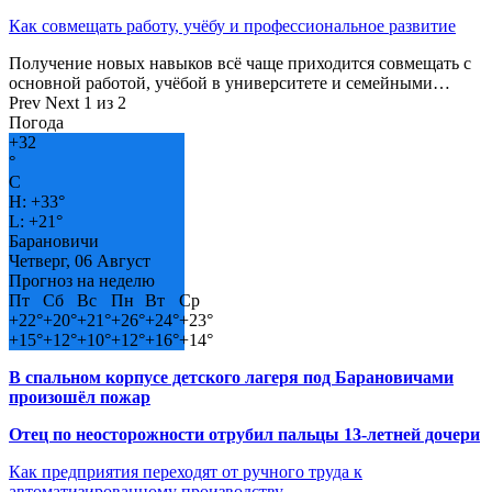
Как совмещать работу, учёбу и профессиональное развитие
Получение новых навыков всё чаще приходится совмещать с
основной работой, учёбой в университете и семейными…
Prev
Next
1 из 2
Погода
+
32
°
C
H:
+
33°
L:
+
21°
Барановичи
Четверг, 06 Август
Прогноз на неделю
Пт
Сб
Вс
Пн
Вт
Ср
+
22°
+
20°
+
21°
+
26°
+
24°
+
23°
+
15°
+
12°
+
10°
+
12°
+
16°
+
14°
В спальном корпусе детского лагеря под Барановичами
произошёл пожар
Отец по неосторожности отрубил пальцы 13-летней дочери
Как предприятия переходят от ручного труда к
автоматизированному производству