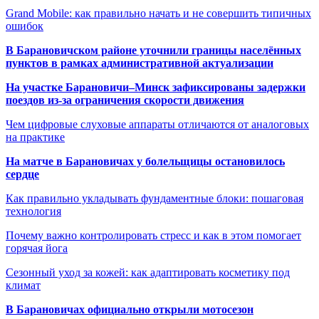
Grand Mobile: как правильно начать и не совершить типичных
ошибок
В Барановичском районе уточнили границы населённых
пунктов в рамках административной актуализации
На участке Барановичи–Минск зафиксированы задержки
поездов из-за ограничения скорости движения
Чем цифровые слуховые аппараты отличаются от аналоговых
на практике
На матче в Барановичах у болельщицы остановилось
сердце
Как правильно укладывать фундаментные блоки: пошаговая
технология
Почему важно контролировать стресс и как в этом помогает
горячая йога
Сезонный уход за кожей: как адаптировать косметику под
климат
В Барановичах официально открыли мотосезон