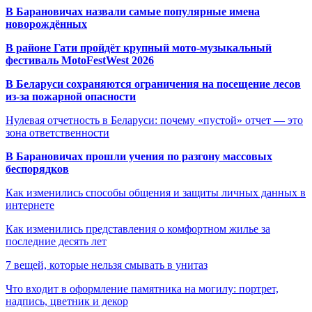
В Барановичах назвали самые популярные имена
новорождённых
В районе Гати пройдёт крупный мото-музыкальный
фестиваль MotoFestWest 2026
В Беларуси сохраняются ограничения на посещение лесов
из-за пожарной опасности
Нулевая отчетность в Беларуси: почему «пустой» отчет — это
зона ответственности
В Барановичах прошли учения по разгону массовых
беспорядков
Как изменились способы общения и защиты личных данных в
интернете
Как изменились представления о комфортном жилье за
последние десять лет
7 вещей, которые нельзя смывать в унитаз
Что входит в оформление памятника на могилу: портрет,
надпись, цветник и декор