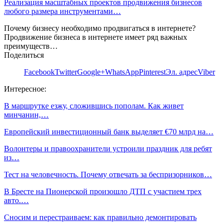
Реализация масштабных проектов продвижения бизнесов
любого размера инструментами…
Почему бизнесу необходимо продвигаться в интернете?
Продвижение бизнеса в интернете имеет ряд важных
преимуществ…
Поделиться
Facebook
Twitter
Google+
WhatsApp
Pinterest
Эл. адрес
Viber
Интересное:
В маршрутке езжу, сложившись пополам. Как живет
минчанин,…
Европейский инвестиционный банк выделяет €70 млрд на…
Волонтеры и правоохранители устроили праздник для ребят
из…
Тест на человечность. Почему отвечать за беспризорников…
В Бресте на Пионерской произошло ДТП с участием трех
авто.…
Сносим и перестраиваем: как правильно демонтировать