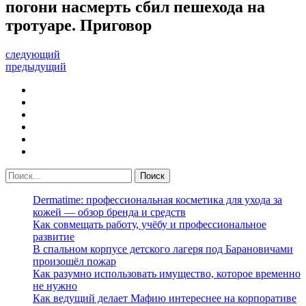
погони насмерть сбил пешехода на
тротуаре. Приговор
следующий
предыдущий
Dermatime: профессиональная косметика для ухода за
кожей — обзор бренда и средств
Как совмещать работу, учёбу и профессиональное
развитие
В спальном корпусе детского лагеря под Барановичами
произошёл пожар
Как разумно использовать имущество, которое временно
не нужно
Как ведущий делает Мафию интереснее на корпоративе