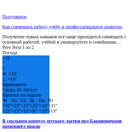
Популярное
Как совмещать работу, учёбу и профессиональное развитие
Получение новых навыков всё чаще приходится совмещать с
основной работой, учёбой в университете и семейными…
Prev
Next
1 из 2
Погода
+
31
°
C
H:
+
33°
L:
+
19°
Барановичи
Среда, 05 Август
Прогноз на неделю
Чт
Пт
Сб
Вс
Пн
Вт
+
32°
+
23°
+
21°
+
21°
+
24°
+
31°
+
21°
+
15°
+
12°
+
9°
+
12°
+
13°
В спальном корпусе детского лагеря под Барановичами
произошёл пожар