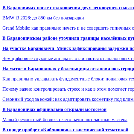
В Барановичах после столкновения двух легковушек спаса
BMW i3 2026: до 850 км без подзарядки
Grand Mobile: как правильно начать и не совершить типичных
В Барановичском районе уточнили границы населённых пу
На участке Барановичи–Минск зафиксированы задержки пое
Чем цифровые слуховые аппараты отличаются от аналоговых н
На матче в Барановичах у болельщицы остановилось сердц
Как правильно укладывать фундаментные блоки: пошаговая те
Почему важно контролировать стресс и как в этом помогает гор
Сезонный уход за кожей: как адаптировать косметику под клим
В Барановичах официально открыли мотосезон
Малый ремонтный бизнес: с чего начинают частные мастера
В городе пройдет «Библионочь» с космической тематикой