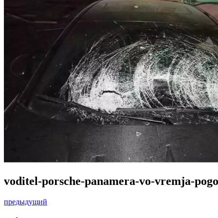
voditel-porsche-panamera-vo-vremja-pogo
предыдущий