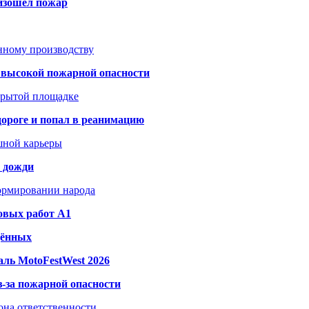
оизошёл пожар
анному производству
а высокой пожарной опасности
акрытой площадке
дороге и попал в реанимацию
шной карьеры
и дожди
формировании народа
овых работ A1
дённых
ль MotoFestWest 2026
з-за пожарной опасности
зона ответственности