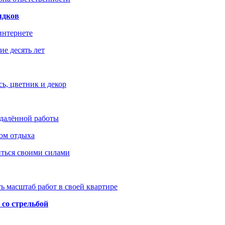
ядков
интернете
е десять лет
ь, цветник и декор
удалённой работы
ом отдыха
иться своими силами
ь масштаб работ в своей квартире
со стрельбой