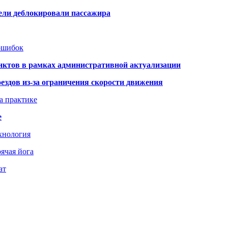
тели деблокировали пассажира
 ошибок
нктов в рамках административной актуализации
здов из-за ограничения скорости движения
а практике
е
хнология
ячая йога
ат