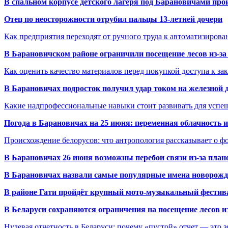
В спальном корпусе детского лагеря под Барановичами пр
Отец по неосторожности отрубил пальцы 13-летней дочери
Как предприятия переходят от ручного труда к автоматизиров
В Барановичском районе ограничили посещение лесов из-з
Как оценить качество материалов перед покупкой доступа к з
В Барановичах подросток получил удар током на железной 
Какие надпрофессиональные навыки стоит развивать для успе
Погода в Барановичах на 25 июня: переменная облачность 
Происхождение белорусов: что антропология рассказывает о 
В Барановичах 26 июня возможны перебои связи из-за план
В Барановичах назвали самые популярные имена новорож
В районе Гати пройдёт крупный мото-музыкальный фестива
В Беларуси сохраняются ограничения на посещение лесов и
Нулевая отчетность в Беларуси: почему «пустой» отчет — это 