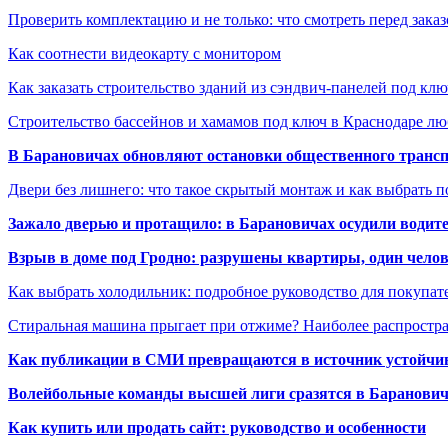
Проверить комплектацию и не только: что смотреть перед заказ
Как соотнести видеокарту с монитором
Как заказать строительство зданий из сэндвич-панелей под кл
Строительство бассейнов и хамамов под ключ в Краснодаре л
В Барановичах обновляют остановки общественного транс
Двери без лишнего: что такое скрытый монтаж и как выбрать 
Зажало дверью и протащило: в Барановичах осудили водите
Взрыв в доме под Гродно: разрушены квартиры, один челов
Как выбрать холодильник: подробное руководство для покупат
Стиральная машина прыгает при отжиме? Наиболее распрост
Как публикации в СМИ превращаются в источник устойчиво
Волейбольные команды высшей лиги сразятся в Баранови
Как купить или продать сайт: руководство и особенности