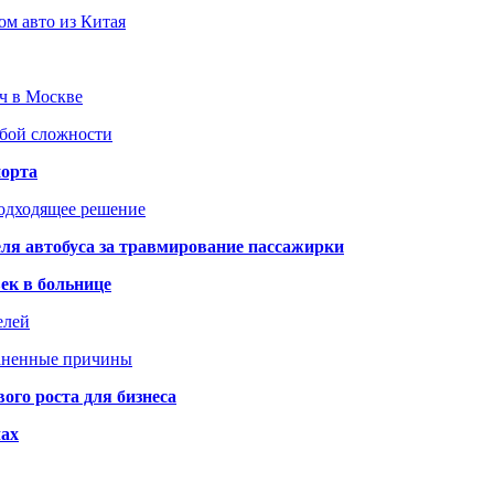
ом авто из Китая
юч в Москве
юбой сложности
порта
подходящее решение
ля автобуса за травмирование пассажирки
ек в больнице
елей
раненные причины
го роста для бизнеса
чах