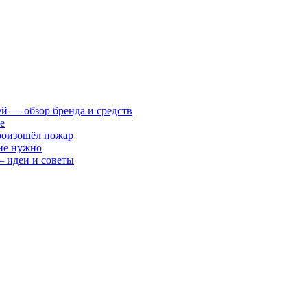
ей — обзор бренда и средств
е
произошёл пожар
 не нужно
— идеи и советы