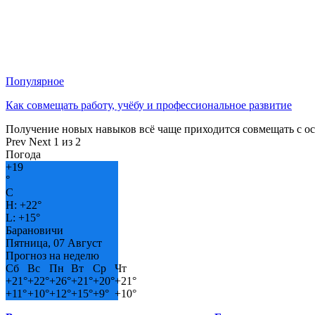
Популярное
Как совмещать работу, учёбу и профессиональное развитие
Получение новых навыков всё чаще приходится совмещать с о
Prev
Next
1 из 2
Погода
+
19
°
C
H:
+
22°
L:
+
15°
Барановичи
Пятница, 07 Август
Прогноз на неделю
Сб
Вс
Пн
Вт
Ср
Чт
+
21°
+
22°
+
26°
+
21°
+
20°
+
21°
+
11°
+
10°
+
12°
+
15°
+
9°
+
10°