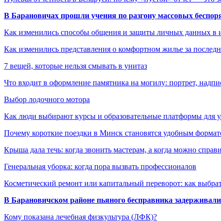
В Барановичах прошли учения по разгону массовых беспор
Как изменились способы общения и защиты личных данных в 
Как изменились представления о комфортном жилье за последни
7 вещей, которые нельзя смывать в унитаз
Что входит в оформление памятника на могилу: портрет, надпис
Выбор лодочного мотора
Как люди выбирают курсы и образовательные платформы для 
Почему короткие поездки в Минск становятся удобным формат
Крыша дала течь: когда звонить мастерам, а когда можно справ
Генеральная уборка: когда пора вызвать профессионалов
Косметический ремонт или капитальный переворот: как выбрат
В Барановичском районе пьяного бесправника задерживали 
Кому показана лечебная физкультура (ЛФК)?