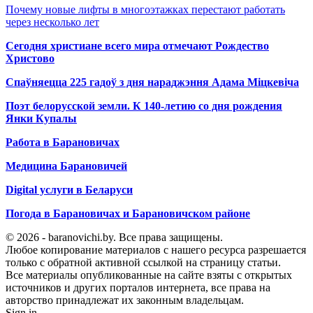
Почему новые лифты в многоэтажках перестают работать
через несколько лет
Сегодня христиане всего мира отмечают Рождество
Христово
Спаўняецца 225 гадоў з дня нараджэння Адама Міцкевіча
Поэт белорусской земли. К 140-летию со дня рождения
Янки Купалы
Работа в Барановичах
Медицина Барановичей
Digital услуги в Беларуси
Погода в Барановичах и Барановичском районе
© 2026 - baranovichi.by. Все права защищены.
Любое копирование материалов с нашего ресурса разрешается
только с обратной активной ссылкой на страницу статьи.
Все материалы опубликованные на сайте взяты с открытых
источников и других порталов интернета, все права на
авторство принадлежат их законным владельцам.
Sign in