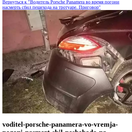
Вернуться к "Водитель Porsche Panamera во время погони
насмерть сбил пешехода на тротуаре. Приговор"
voditel-porsche-panamera-vo-vremja-