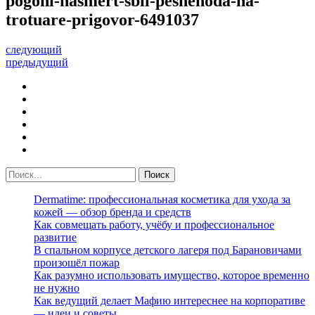
pogoni-nasmert-sbil-peshehoda-na-
trotuare-prigovor-6491037
следующий
предыдущий
Dermatime: профессиональная косметика для ухода за
кожей — обзор бренда и средств
Как совмещать работу, учёбу и профессиональное
развитие
В спальном корпусе детского лагеря под Барановичами
произошёл пожар
Как разумно использовать имущество, которое временно
не нужно
Как ведущий делает Мафию интереснее на корпоративе
— идеи и советы