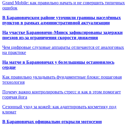
Grand Mobile: как правильно начать и не совершить типичных
ошибок
В Барановичском районе уточнили границы населённых
пунктов в рамках административной актуализации
На участке Барановичи–Минск зафиксированы задержки
поездов из-за ограничения скорости движения
Чем цифровые слуховые аппараты отличаются от аналоговых
на практике
На матче в Барановичах у болельщицы остановилось
сердце
Как правильно укладывать фундаментные блоки: пошаговая
технология
Почему важно контролировать стресс и как в этом помогает
горячая йога
Сезонный уход за кожей: как адаптировать косметику под
климат
В Барановичах официально открыли мотосезон