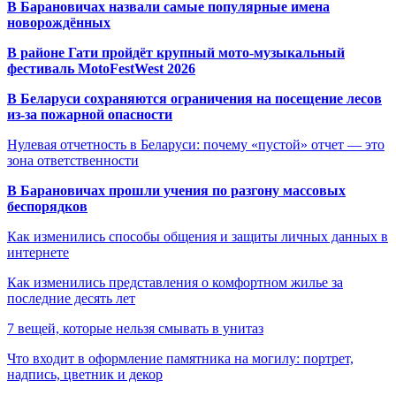
В Барановичах назвали самые популярные имена
новорождённых
В районе Гати пройдёт крупный мото-музыкальный
фестиваль MotoFestWest 2026
В Беларуси сохраняются ограничения на посещение лесов
из-за пожарной опасности
Нулевая отчетность в Беларуси: почему «пустой» отчет — это
зона ответственности
В Барановичах прошли учения по разгону массовых
беспорядков
Как изменились способы общения и защиты личных данных в
интернете
Как изменились представления о комфортном жилье за
последние десять лет
7 вещей, которые нельзя смывать в унитаз
Что входит в оформление памятника на могилу: портрет,
надпись, цветник и декор