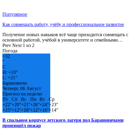
Популярное
Как совмещать работу, учёбу и профессиональное развитие
Получение новых навыков всё чаще приходится совмещать с
основной работой, учёбой в университете и семейными…
Prev
Next
1 из 2
Погода
+
32
°
C
H:
+
33°
L:
+
21°
Барановичи
Четверг, 06 Август
Прогноз на неделю
Пт
Сб
Вс
Пн
Вт
Ср
+
22°
+
20°
+
21°
+
26°
+
24°
+
23°
+
15°
+
12°
+
10°
+
12°
+
16°
+
14°
В спальном корпусе детского лагеря под Барановичами
произошёл пожар