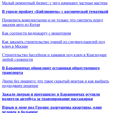
Малый ремонтный бизнес: с чего начинают частные мастера
В городе пройдет «Библионочь» с космической тематикой
Проверить комплектацию и не только: что смотреть перед
заказом авто из Китая
Как соотнести видеокарту с монитором
Как заказать строительство зданий из сэндвич-панелей под
ключ в Москве
Строительство бассейнов и хамамов под ключ в Краснодаре
любой сложности
В Барановичах обновляют остановки общественного
транспорта
Двери без лишнего: что такое скрытый монтаж и как выбрать
подходящее решение
Зажало дверью и протащило: в Барановичах осудили
водителя автобуса за травмирование пассажирки
Взрыв в доме под Гродно: разрушены квартиры, один
человек в больнице