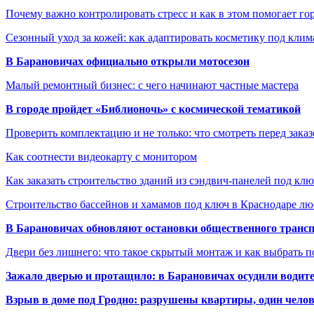
Почему важно контролировать стресс и как в этом помогает гор
Сезонный уход за кожей: как адаптировать косметику под клим
В Барановичах официально открыли мотосезон
Малый ремонтный бизнес: с чего начинают частные мастера
В городе пройдет «Библионочь» с космической тематикой
Проверить комплектацию и не только: что смотреть перед заказ
Как соотнести видеокарту с монитором
Как заказать строительство зданий из сэндвич-панелей под кл
Строительство бассейнов и хамамов под ключ в Краснодаре л
В Барановичах обновляют остановки общественного транс
Двери без лишнего: что такое скрытый монтаж и как выбрать 
Зажало дверью и протащило: в Барановичах осудили водите
Взрыв в доме под Гродно: разрушены квартиры, один челов