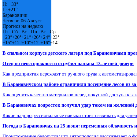
H:
+
33°
L:
+
21°
Барановичи
Четверг, 06 Август
Прогноз на неделю
Пт
Сб
Вс
Пн
Вт
Ср
+
23°
+
20°
+
21°
+
26°
+
24°
+
23°
+
15°
+
12°
+
10°
+
12°
+
16°
+
14°
В спальном корпусе детского лагеря под Барановичами пр
Отец по неосторожности отрубил пальцы 13-летней дочери
Как предприятия переходят от ручного труда к автоматизиров
В Барановичском районе ограничили посещение лесов из-з
Как оценить качество материалов перед покупкой доступа к з
В Барановичах подросток получил удар током на железной 
Какие надпрофессиональные навыки стоит развивать для успе
Погода в Барановичах на 25 июня: переменная облачность 
Происхождение белорусов: что антропология рассказывает о 