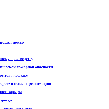
оизошёл пожар
анному производству
а высокой пожарной опасности
акрытой площадке
дороге и попал в реанимацию
шной карьеры
и дожди
формировании народа