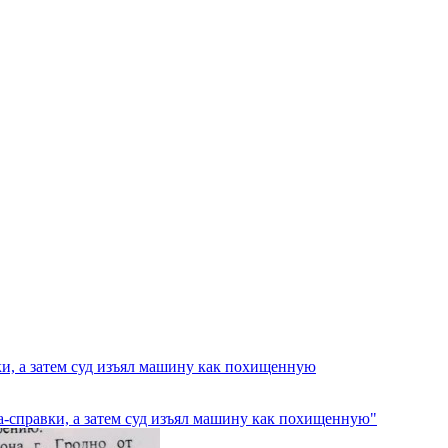
и, а затем суд изъял машину как похищенную
а-справки, а затем суд изъял машину как похищенную"