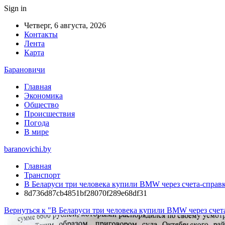
Sign in
Четверг, 6 августа, 2026
Контакты
Лента
Карта
Барановичи
Главная
Экономика
Общество
Происшествия
Погода
В мире
baranovichi.by
Главная
Транспорт
В Беларуси три человека купили BMW через счета-справк
8d736d87cb4851bf28070f289e68df31
Вернуться к "В Беларуси три человека купили BMW через счет