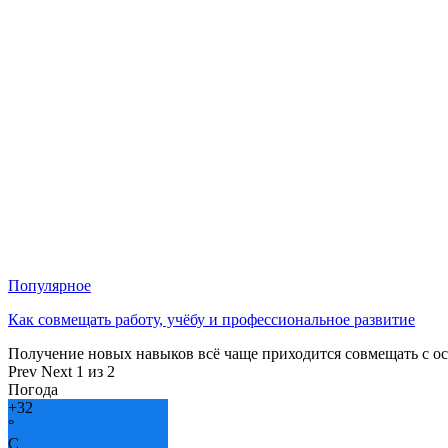
Популярное
Как совмещать работу, учёбу и профессиональное развитие
Получение новых навыков всё чаще приходится совмещать с о
Prev
Next
1 из 2
Погода
+
32
°
C