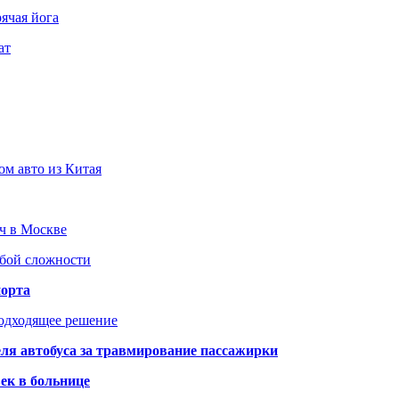
ячая йога
ат
ом авто из Китая
юч в Москве
юбой сложности
порта
подходящее решение
ля автобуса за травмирование пассажирки
ек в больнице