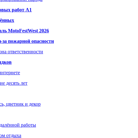
овых работ A1
дённых
ль MotoFestWest 2026
з-за пожарной опасности
зона ответственности
ядков
интернете
е десять лет
ь, цветник и декор
удалённой работы
ом отдыха