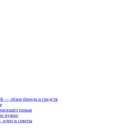
ей — обзор бренда и средств
е
произошёл пожар
 не нужно
— идеи и советы