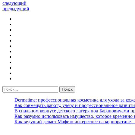
следующий
предыдущий
Dermatime: профессиональная косметика для ухода за кож
Как совмещать работу, учёбу и профессиональное развити
В спальном корпусе детского лагеря под Барановичами 
Как разумно использовать имущество, которое временно
Как ведущий делает Мафию интереснее на корпоративе 