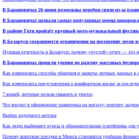
В Барановичах 26 июня возможны перебои связи из-за план
В Барановичах назвали самые популярные имена новорож
В районе Гати пройдёт крупный мото-музыкальный фестива
В Беларуси сохраняются ограничения на посещение лесов и
Нулевая отчетность в Беларуси: почему «пустой» отчет — это 
В Барановичах прошли учения по разгону массовых беспор
Как изменились способы общения и защиты личных данных в 
Как изменились представления о комфортном жилье за последни
7 вещей, которые нельзя смывать в унитаз
Что входит в оформление памятника на могилу: портрет, надпис
Выбор лодочного мотора
Как люди выбирают курсы и образовательные платформы для 
Почему короткие поездки в Минск становятся удобным формат