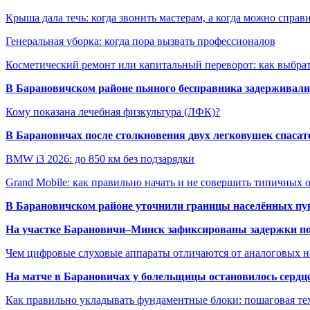
Крыша дала течь: когда звонить мастерам, а когда можно справ
Генеральная уборка: когда пора вызвать профессионалов
Косметический ремонт или капитальный переворот: как выбрат
В Барановичском районе пьяного бесправника задерживали 
Кому показана лечебная физкультура (ЛФК)?
В Барановичах после столкновения двух легковушек спаса
BMW i3 2026: до 850 км без подзарядки
Grand Mobile: как правильно начать и не совершить типичных
В Барановичском районе уточнили границы населённых пу
На участке Барановичи–Минск зафиксированы задержки пое
Чем цифровые слуховые аппараты отличаются от аналоговых н
На матче в Барановичах у болельщицы остановилось сердц
Как правильно укладывать фундаментные блоки: пошаговая те