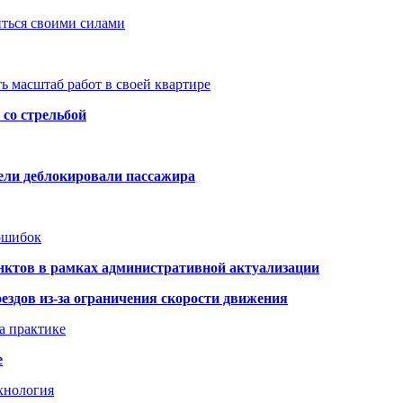
иться своими силами
ь масштаб работ в своей квартире
со стрельбой
тели деблокировали пассажира
 ошибок
нктов в рамках административной актуализации
здов из-за ограничения скорости движения
а практике
е
хнология