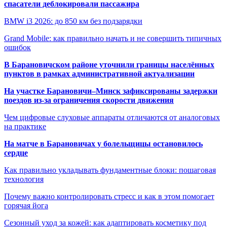
спасатели деблокировали пассажира
BMW i3 2026: до 850 км без подзарядки
Grand Mobile: как правильно начать и не совершить типичных
ошибок
В Барановичском районе уточнили границы населённых
пунктов в рамках административной актуализации
На участке Барановичи–Минск зафиксированы задержки
поездов из-за ограничения скорости движения
Чем цифровые слуховые аппараты отличаются от аналоговых
на практике
На матче в Барановичах у болельщицы остановилось
сердце
Как правильно укладывать фундаментные блоки: пошаговая
технология
Почему важно контролировать стресс и как в этом помогает
горячая йога
Сезонный уход за кожей: как адаптировать косметику под