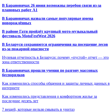
В Барановичах 26 июня возможны перебои связи из-за
плановых работ A1
В Барановичах назвали самые популярные имена
новорождённых
В районе Гати пройдёт крупный мото-музыкальный
фестиваль MotoFestWest 2026
В Беларуси сохраняются ограничения на посещение лесов
из-за пожарной опасности
Нулевая отчетность в Беларуси: почему «пустой» отчет — это
зона ответственности
В Барановичах прошли учения по разгону массовых
беспорядков
Как изменились способы общения и защиты личных данных в
интернете
Как изменились представления о комфортном жилье за
последние десять лет
7 вещей, которые нельзя смывать в унитаз