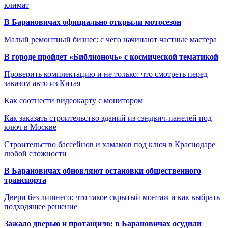
климат
В Барановичах официально открыли мотосезон
Малый ремонтный бизнес: с чего начинают частные мастера
В городе пройдет «Библионочь» с космической тематикой
Проверить комплектацию и не только: что смотреть перед
заказом авто из Китая
Как соотнести видеокарту с монитором
Как заказать строительство зданий из сэндвич-панелей под
ключ в Москве
Строительство бассейнов и хамамов под ключ в Краснодаре
любой сложности
В Барановичах обновляют остановки общественного
транспорта
Двери без лишнего: что такое скрытый монтаж и как выбрать
подходящее решение
Зажало дверью и протащило: в Барановичах осудили