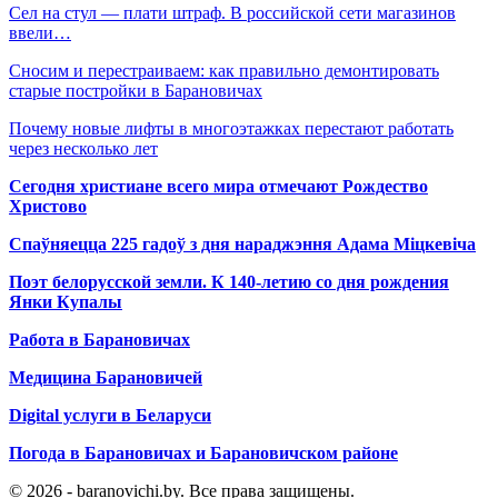
Сел на стул — плати штраф. В российской сети магазинов
ввели…
Сносим и перестраиваем: как правильно демонтировать
старые постройки в Барановичах
Почему новые лифты в многоэтажках перестают работать
через несколько лет
Сегодня христиане всего мира отмечают Рождество
Христово
Спаўняецца 225 гадоў з дня нараджэння Адама Міцкевіча
Поэт белорусской земли. К 140-летию со дня рождения
Янки Купалы
Работа в Барановичах
Медицина Барановичей
Digital услуги в Беларуси
Погода в Барановичах и Барановичском районе
© 2026 - baranovichi.by. Все права защищены.