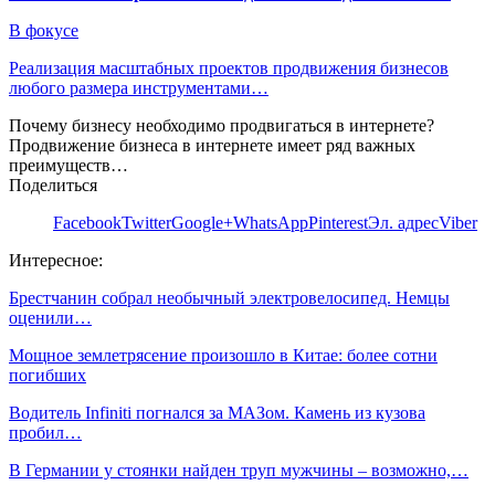
В фокусе
Реализация масштабных проектов продвижения бизнесов
любого размера инструментами…
Почему бизнесу необходимо продвигаться в интернете?
Продвижение бизнеса в интернете имеет ряд важных
преимуществ…
Поделиться
Facebook
Twitter
Google+
WhatsApp
Pinterest
Эл. адрес
Viber
Интересное:
Брестчанин собрал необычный электровелосипед. Немцы
оценили…
Мощное землетрясение произошло в Китае: более сотни
погибших
Водитель Infiniti погнался за МАЗом. Камень из кузова
пробил…
В Германии у стоянки найден труп мужчины – возможно,…