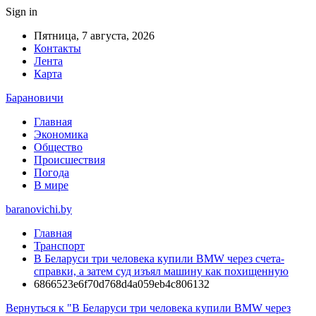
Sign in
Пятница, 7 августа, 2026
Контакты
Лента
Карта
Барановичи
Главная
Экономика
Общество
Происшествия
Погода
В мире
baranovichi.by
Главная
Транспорт
В Беларуси три человека купили BMW через счета-
справки, а затем суд изъял машину как похищенную
6866523e6f70d768d4a059eb4c806132
Вернуться к "В Беларуси три человека купили BMW через