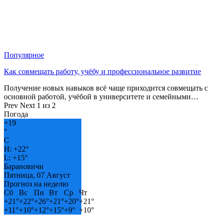
Популярное
Как совмещать работу, учёбу и профессиональное развитие
Получение новых навыков всё чаще приходится совмещать с
основной работой, учёбой в университете и семейными…
Prev
Next
1 из 2
Погода
+
19
°
C
H:
+
22°
L:
+
15°
Барановичи
Пятница, 07 Август
Прогноз на неделю
Сб
Вс
Пн
Вт
Ср
Чт
+
21°
+
22°
+
26°
+
21°
+
20°
+
21°
+
11°
+
10°
+
12°
+
15°
+
9°
+
10°