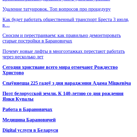
Удаление татуировок. Топ вопросов про процедуру
Как будет работать общественный транспорт Бреста 3 июля,
в…
Сносим и перестраиваем: как правильно демонтировать
старые постройки в Барановичах
Почему новые лифты в многоэтажках перестают работать
через несколько лет
Сегодня христиане всего мира отмечают Рождество
Христово
Спаўняецца 225 гадоў з дня нараджэння Адама Міцкевіча
Поэт белорусской земли. К 140-летию со дня рождения
Янки Купалы
Работа в Барановичах
Медицина Барановичей
Digital услуги в Беларуси