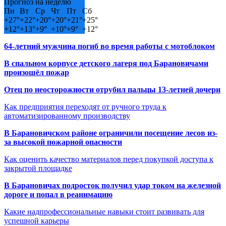
Прогноз на неделю
Пн
Вт
Ср
Чт
Пт
Сб
+
27°
+
22°
+
20°
+
20°
+
21°
+
25°
+
12°
+
13°
+
9°
+
10°
+
9°
+
12°
64-летний мужчина погиб во время работы с мотоблоком
В спальном корпусе детского лагеря под Барановичами
произошёл пожар
Отец по неосторожности отрубил пальцы 13-летней дочери
Как предприятия переходят от ручного труда к
автоматизированному производству
В Барановичском районе ограничили посещение лесов из-
за высокой пожарной опасности
Как оценить качество материалов перед покупкой доступа к
закрытой площадке
В Барановичах подросток получил удар током на железной
дороге и попал в реанимацию
Какие надпрофессиональные навыки стоит развивать для
успешной карьеры