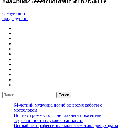
84a4b8d25eeefc8d6f90c5f1b2f5a11e
следующий
предыдущий
64-летний мужчина погиб во время работы с
мотоблоком
Почему громкость — не главный показатель
эффективности слухового аппарата
Dermatime: профессиональная косметика для ухода за