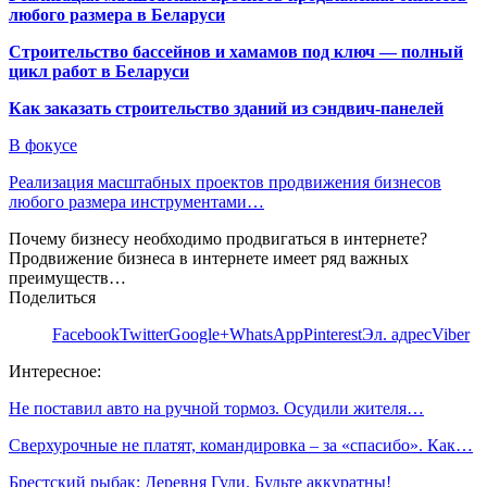
любого размера в Беларуси
Строительство бассейнов и хамамов под ключ — полный
цикл работ в Беларуси
Как заказать строительство зданий из сэндвич-панелей
В фокусе
Реализация масштабных проектов продвижения бизнесов
любого размера инструментами…
Почему бизнесу необходимо продвигаться в интернете?
Продвижение бизнеса в интернете имеет ряд важных
преимуществ…
Поделиться
Facebook
Twitter
Google+
WhatsApp
Pinterest
Эл. адрес
Viber
Интересное:
Не поставил авто на ручной тормоз. Осудили жителя…
Сверхурочные не платят, командировка – за «спасибо». Как…
Брестский рыбак: Деревня Гули. Будьте аккуратны!