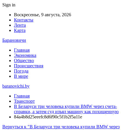
Sign in
Воскресенье, 9 августа, 2026
Контакты
Лента
Карта
Барановичи
Главная
Экономика
Общество
Происшествия
Погода
В мире
baranovichi.by
Главная
Транспорт
В Беларуси три человека купили BMW через счета-
справки, а затем суд изъял машину как похищенную
84a4b8d25eeefc8d6f90c5f1b2f5a11e
Вернуться к "В Беларуси три человека купили BMW через