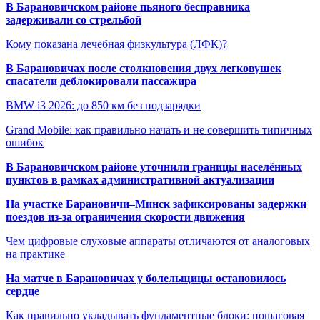
В Барановичском районе пьяного бесправника
задерживали со стрельбой
Кому показана лечебная физкультура (ЛФК)?
В Барановичах после столкновения двух легковушек
спасатели деблокировали пассажира
BMW i3 2026: до 850 км без подзарядки
Grand Mobile: как правильно начать и не совершить типичных
ошибок
В Барановичском районе уточнили границы населённых
пунктов в рамках административной актуализации
На участке Барановичи–Минск зафиксированы задержки
поездов из-за ограничения скорости движения
Чем цифровые слуховые аппараты отличаются от аналоговых
на практике
На матче в Барановичах у болельщицы остановилось
сердце
Как правильно укладывать фундаментные блоки: пошаговая