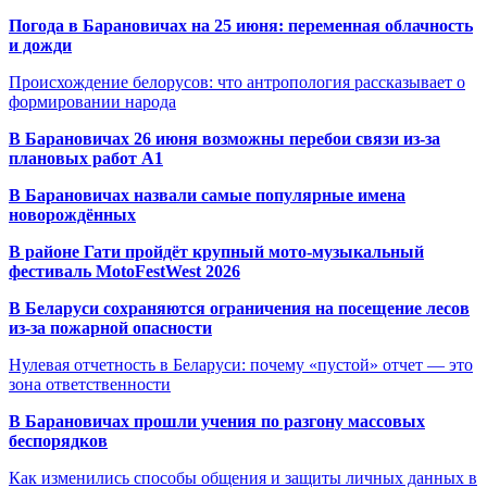
Погода в Барановичах на 25 июня: переменная облачность
и дожди
Происхождение белорусов: что антропология рассказывает о
формировании народа
В Барановичах 26 июня возможны перебои связи из-за
плановых работ A1
В Барановичах назвали самые популярные имена
новорождённых
В районе Гати пройдёт крупный мото-музыкальный
фестиваль MotoFestWest 2026
В Беларуси сохраняются ограничения на посещение лесов
из-за пожарной опасности
Нулевая отчетность в Беларуси: почему «пустой» отчет — это
зона ответственности
В Барановичах прошли учения по разгону массовых
беспорядков
Как изменились способы общения и защиты личных данных в