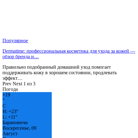
Популярное
Dermatime: профессиональная косметика для ухода за кожей —
обзор бренда и…
Правильно подобранный домашний уход помогает
поддерживать кожу в хорошем состоянии, продлевать
эффект…
Prev
Next
1 из 3
Погода
+
19
°
C
H:
+
23°
L:
+
11°
Барановичи
Воскресенье, 09
Август