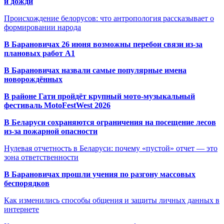
и дожди
Происхождение белорусов: что антропология рассказывает о
формировании народа
В Барановичах 26 июня возможны перебои связи из-за
плановых работ A1
В Барановичах назвали самые популярные имена
новорождённых
В районе Гати пройдёт крупный мото-музыкальный
фестиваль MotoFestWest 2026
В Беларуси сохраняются ограничения на посещение лесов
из-за пожарной опасности
Нулевая отчетность в Беларуси: почему «пустой» отчет — это
зона ответственности
В Барановичах прошли учения по разгону массовых
беспорядков
Как изменились способы общения и защиты личных данных в
интернете