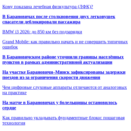
Кому показана лечебная физкультура (ЛФК)?
В Барановичах после столкновения двух легковушек
спасатели деблокировали пассажира
BMW i3 2026: до 850 км без подзарядки
Grand Mobile: как правильно начать и не совершить типичных
ошибок
В Барановичском районе уточнили границы населённых
пунктов в рамках административной актуализации
На участке Барановичи–Минск зафиксированы задержки
поездов из-за ограничения скорости движения
Чем цифровые слуховые аппараты отличаются от аналоговых
на практике
На матче в Барановичах у болельщицы остановилось
сердце
Как правильно укладывать фундаментные блоки: пошаговая
технология