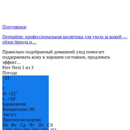
Популярное
Dermatime: профессиональная косметика для ухода за кожей —
обзор бренда и…
Правильно подобранный домашний уход помогает
поддерживать кожу в хорошем состоянии, продлевать
эффект…
Prev
Next
1 из 3
Погода
+
21
°
C
H:
+
22°
L:
+
10°
Барановичи
Воскресенье, 09
Август
Прогноз на неделю
Пн
Вт
Ср
Чт
Пт
Сб