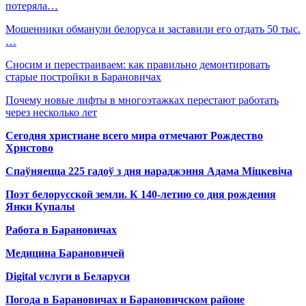
потеряла…
Мошенники обманули белоруса и заставили его отдать 50 тыс.
…
Сносим и перестраиваем: как правильно демонтировать
старые постройки в Барановичах
Почему новые лифты в многоэтажках перестают работать
через несколько лет
Сегодня христиане всего мира отмечают Рождество
Христово
Спаўняецца 225 гадоў з дня нараджэння Адама Міцкевіча
Поэт белорусской земли. К 140-летию со дня рождения
Янки Купалы
Работа в Барановичах
Медицина Барановичей
Digital услуги в Беларуси
Погода в Барановичах и Барановичском районе