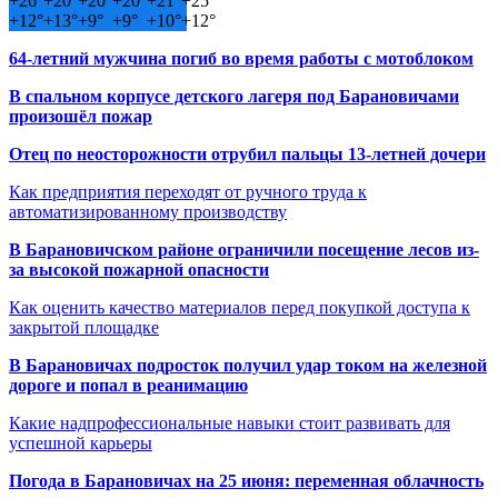
+
26°
+
20°
+
20°
+
20°
+
21°
+
25°
+
12°
+
13°
+
9°
+
9°
+
10°
+
12°
64-летний мужчина погиб во время работы с мотоблоком
В спальном корпусе детского лагеря под Барановичами
произошёл пожар
Отец по неосторожности отрубил пальцы 13-летней дочери
Как предприятия переходят от ручного труда к
автоматизированному производству
В Барановичском районе ограничили посещение лесов из-
за высокой пожарной опасности
Как оценить качество материалов перед покупкой доступа к
закрытой площадке
В Барановичах подросток получил удар током на железной
дороге и попал в реанимацию
Какие надпрофессиональные навыки стоит развивать для
успешной карьеры
Погода в Барановичах на 25 июня: переменная облачность