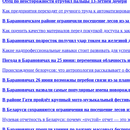
Отец по неосторожности отрубил пальцы 13-летней дочери
Как предприятия переходят от ручного труда к автоматизиров
В Барановичском районе ограничили посещение лесов из-з
Как оценить качество материалов перед покупкой доступа к з
В Барановичах подросток получил удар током на железной 
Какие надпрофессиональные навыки стоит развивать для успе
Погода в Барановичах на 25 июня: переменная облачность 
Происхождение белорусов: что антропология рассказывает о 
В Барановичах 26 июня возможны перебои связи из-за план
В Барановичах назвали самые популярные имена новорож
В районе Гати пройдёт крупный мото-музыкальный фестива
В Беларуси сохраняются ограничения на посещение лесов и
Нулевая отчетность в Беларуси: почему «пустой» отчет — это 
В Барановичах прошли учения по разгону массовых беспор