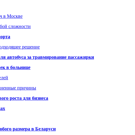
юч в Москве
юбой сложности
порта
подходящее решение
ля автобуса за травмирование пассажирки
ек в больнице
елей
раненные причины
го роста для бизнеса
чах
бого размера в Беларуси