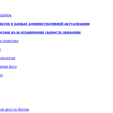
 ошибок
нктов в рамках административной актуализации
здов из-за ограничения скорости движения
а практике
е
хнология
ячая йога
ат
ом авто из Китая