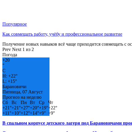
Популярное
Как совмещать работу, учёбу и профессиональное развитие
Получение новых навыков всё чаще приходится совмещать с о
Prev
Next
1 из 2
Погода
+
20
°
C
H:
+
22°
L:
+
15°
Барановичи
Пятница, 07 Август
Прогноз на неделю
Сб
Вс
Пн
Вт
Ср
Чт
+
21°
+
21°
+
27°
+
20°
+
19°
+
22°
+
11°
+
10°
+
12°
+
14°
+
9°
+
9°
В спальном корпусе детского лагеря под Барановичами пр