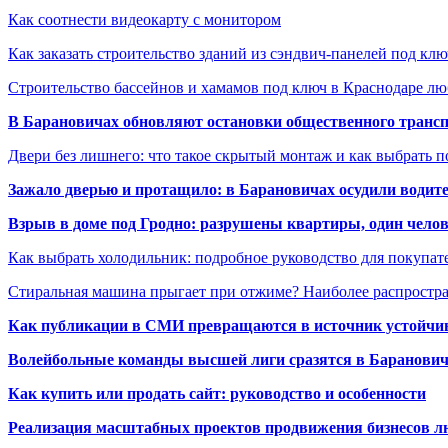
Как соотнести видеокарту с монитором
Как заказать строительство зданий из сэндвич-панелей под кл
Строительство бассейнов и хамамов под ключ в Краснодаре л
В Барановичах обновляют остановки общественного транс
Двери без лишнего: что такое скрытый монтаж и как выбрать 
Зажало дверью и протащило: в Барановичах осудили водите
Взрыв в доме под Гродно: разрушены квартиры, один челов
Как выбрать холодильник: подробное руководство для покупат
Стиральная машина прыгает при отжиме? Наиболее распрост
Как публикации в СМИ превращаются в источник устойчиво
Волейбольные команды высшей лиги сразятся в Баранови
Как купить или продать сайт: руководство и особенности
Реализация масштабных проектов продвижения бизнесов лю