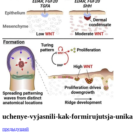
uchenye-vyjasnili-kak-formirujutsja-unika
предыдущий