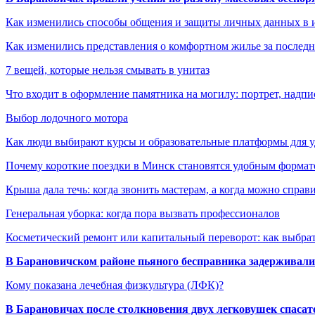
Как изменились способы общения и защиты личных данных в 
Как изменились представления о комфортном жилье за последни
7 вещей, которые нельзя смывать в унитаз
Что входит в оформление памятника на могилу: портрет, надпис
Выбор лодочного мотора
Как люди выбирают курсы и образовательные платформы для 
Почему короткие поездки в Минск становятся удобным формат
Крыша дала течь: когда звонить мастерам, а когда можно справ
Генеральная уборка: когда пора вызвать профессионалов
Косметический ремонт или капитальный переворот: как выбрат
В Барановичском районе пьяного бесправника задерживали 
Кому показана лечебная физкультура (ЛФК)?
В Барановичах после столкновения двух легковушек спаса