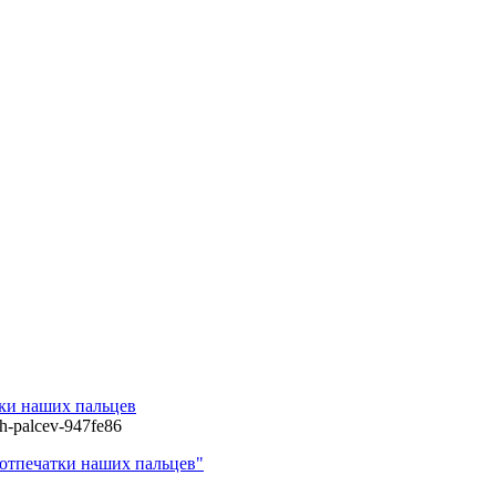
ки наших пальцев
ih-palcev-947fe86
отпечатки наших пальцев"