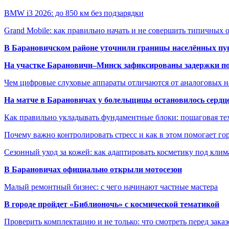
BMW i3 2026: до 850 км без подзарядки
Grand Mobile: как правильно начать и не совершить типичных
В Барановичском районе уточнили границы населённых пу
На участке Барановичи–Минск зафиксированы задержки пое
Чем цифровые слуховые аппараты отличаются от аналоговых н
На матче в Барановичах у болельщицы остановилось сердц
Как правильно укладывать фундаментные блоки: пошаговая те
Почему важно контролировать стресс и как в этом помогает гор
Сезонный уход за кожей: как адаптировать косметику под клим
В Барановичах официально открыли мотосезон
Малый ремонтный бизнес: с чего начинают частные мастера
В городе пройдет «Библионочь» с космической тематикой
Проверить комплектацию и не только: что смотреть перед заказ