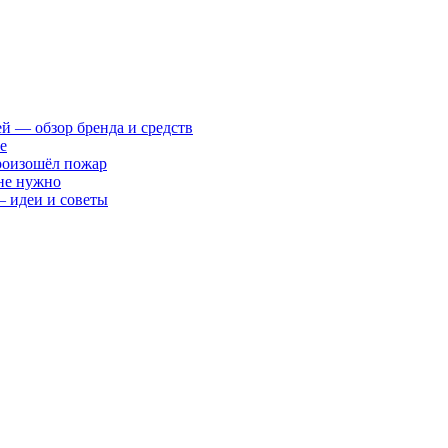
ей — обзор бренда и средств
е
произошёл пожар
 не нужно
— идеи и советы