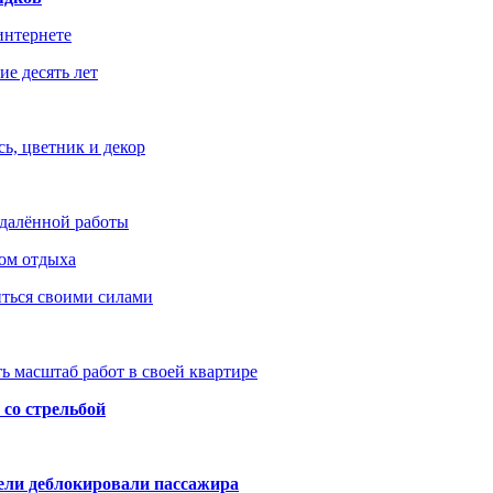
интернете
е десять лет
ь, цветник и декор
удалённой работы
ом отдыха
иться своими силами
ь масштаб работ в своей квартире
со стрельбой
тели деблокировали пассажира