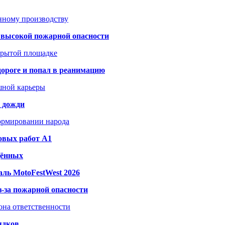
анному производству
а высокой пожарной опасности
акрытой площадке
дороге и попал в реанимацию
шной карьеры
и дожди
формировании народа
овых работ A1
дённых
ль MotoFestWest 2026
з-за пожарной опасности
зона ответственности
ядков