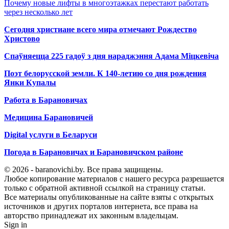
Почему новые лифты в многоэтажках перестают работать
через несколько лет
Сегодня христиане всего мира отмечают Рождество
Христово
Спаўняецца 225 гадоў з дня нараджэння Адама Міцкевіча
Поэт белорусской земли. К 140-летию со дня рождения
Янки Купалы
Работа в Барановичах
Медицина Барановичей
Digital услуги в Беларуси
Погода в Барановичах и Барановичском районе
© 2026 - baranovichi.by. Все права защищены.
Любое копирование материалов с нашего ресурса разрешается
только с обратной активной ссылкой на страницу статьи.
Все материалы опубликованные на сайте взяты с открытых
источников и других порталов интернета, все права на
авторство принадлежат их законным владельцам.
Sign in