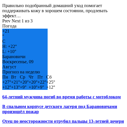
Правильно подобранный домашний уход помогает
поддерживать кожу в хорошем состоянии, продлевать
эффект…
Prev
Next
1 из 3
Погода
+
21
°
C
H:
+
22°
L:
+
10°
Барановичи
Воскресенье, 09
Август
Прогноз на неделю
Пн
Вт
Ср
Чт
Пт
Сб
+
27°
+
21°
+
20°
+
20°
+
22°
+
25°
+
12°
+
13°
+
9°
+
10°
+
9°
+
12°
64-летний мужчина погиб во время работы с мотоблоком
В спальном корпусе детского лагеря под Барановичами
произошёл пожар
Отец по неосторожности отрубил пальцы 13-летней дочери