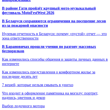
В районе Гати пройдёт крупный мото-музыкальный
фестиваль MotoFestWest 2026
В Беларуси сохраняются ограничения на посещение лесов
из-за пожарной опасности
Нулевая отчетность в Беларуси: почему «пустой» отчет — это
зона ответственности
В Барановичах прошли учения по разгону массовых
беспорядков
Как изменились способы общения и защиты личных данных в
интернете
Как изменились представления о комфортном жилье за
последние десять лет
7 вещей, которые нельзя смывать в унитаз
Что входит в оформление памятника на могилу: портрет,
надпись, цветник и декор
Выбор лодочного мотора