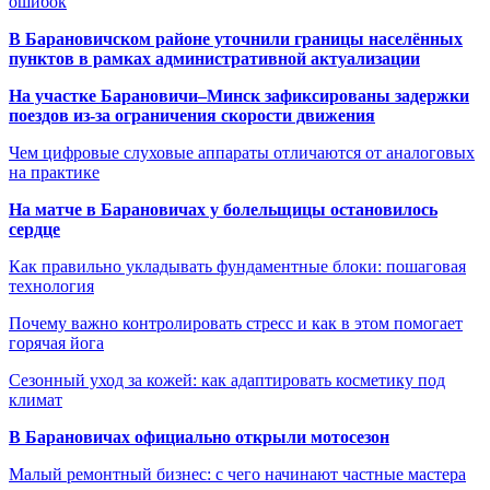
ошибок
В Барановичском районе уточнили границы населённых
пунктов в рамках административной актуализации
На участке Барановичи–Минск зафиксированы задержки
поездов из-за ограничения скорости движения
Чем цифровые слуховые аппараты отличаются от аналоговых
на практике
На матче в Барановичах у болельщицы остановилось
сердце
Как правильно укладывать фундаментные блоки: пошаговая
технология
Почему важно контролировать стресс и как в этом помогает
горячая йога
Сезонный уход за кожей: как адаптировать косметику под
климат
В Барановичах официально открыли мотосезон
Малый ремонтный бизнес: с чего начинают частные мастера