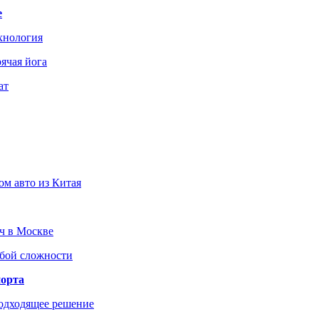
е
хнология
ячая йога
ат
ом авто из Китая
юч в Москве
юбой сложности
порта
подходящее решение