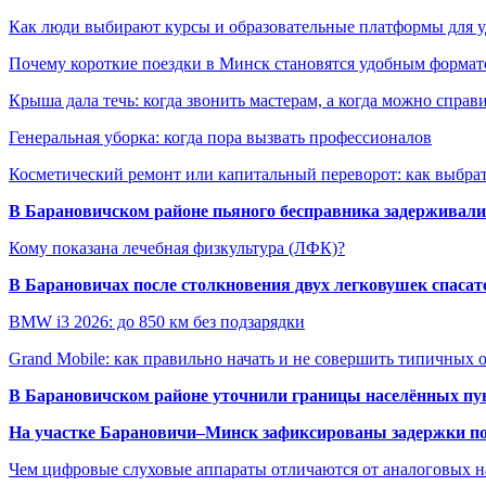
Как люди выбирают курсы и образовательные платформы для 
Почему короткие поездки в Минск становятся удобным формат
Крыша дала течь: когда звонить мастерам, а когда можно справ
Генеральная уборка: когда пора вызвать профессионалов
Косметический ремонт или капитальный переворот: как выбрат
В Барановичском районе пьяного бесправника задерживали 
Кому показана лечебная физкультура (ЛФК)?
В Барановичах после столкновения двух легковушек спаса
BMW i3 2026: до 850 км без подзарядки
Grand Mobile: как правильно начать и не совершить типичных
В Барановичском районе уточнили границы населённых пу
На участке Барановичи–Минск зафиксированы задержки пое
Чем цифровые слуховые аппараты отличаются от аналоговых н