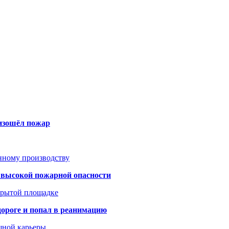
оизошёл пожар
анному производству
а высокой пожарной опасности
акрытой площадке
дороге и попал в реанимацию
шной карьеры