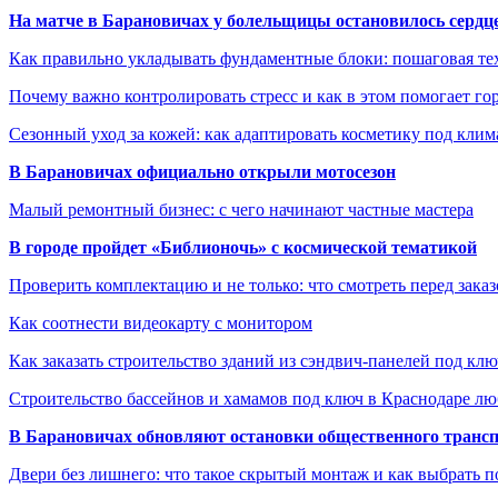
На матче в Барановичах у болельщицы остановилось сердц
Как правильно укладывать фундаментные блоки: пошаговая те
Почему важно контролировать стресс и как в этом помогает гор
Сезонный уход за кожей: как адаптировать косметику под клим
В Барановичах официально открыли мотосезон
Малый ремонтный бизнес: с чего начинают частные мастера
В городе пройдет «Библионочь» с космической тематикой
Проверить комплектацию и не только: что смотреть перед заказ
Как соотнести видеокарту с монитором
Как заказать строительство зданий из сэндвич-панелей под кл
Строительство бассейнов и хамамов под ключ в Краснодаре л
В Барановичах обновляют остановки общественного транс
Двери без лишнего: что такое скрытый монтаж и как выбрать 