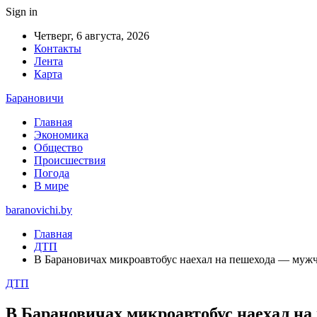
Sign in
Четверг, 6 августа, 2026
Контакты
Лента
Карта
Барановичи
Главная
Экономика
Общество
Происшествия
Погода
В мире
baranovichi.by
Главная
ДТП
В Барановичах микроавтобус наехал на пешехода — муж
ДТП
В Барановичах микроавтобус наехал на