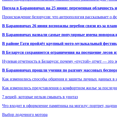
Погода в Барановичах на 25 июня: переменная облачность 
Происхождение белорусов: что антропология рассказывает о 
В Барановичах 26 июня возможны перебои связи из-за план
В Барановичах назвали самые популярные имена новорож
В районе Гати пройдёт крупный мото-музыкальный фестива
В Беларуси сохраняются ограничения на посещение лесов и
Нулевая отчетность в Беларуси: почему «пустой» отчет — это 
В Барановичах прошли учения по разгону массовых беспор
Как изменились способы общения и защиты личных данных в 
Как изменились представления о комфортном жилье за последни
7 вещей, которые нельзя смывать в унитаз
Что входит в оформление памятника на могилу: портрет, надпис
Выбор лодочного мотора