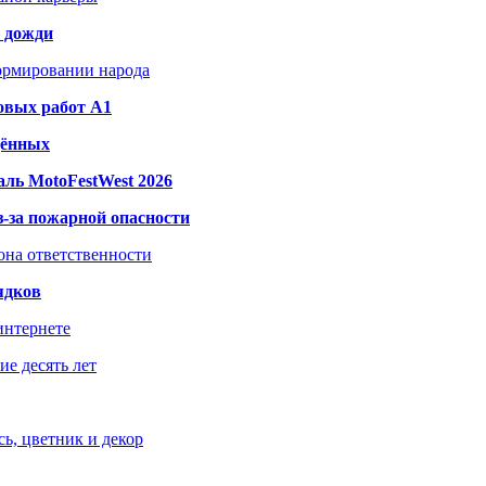
и дожди
формировании народа
овых работ A1
дённых
ль MotoFestWest 2026
з-за пожарной опасности
зона ответственности
ядков
интернете
е десять лет
ь, цветник и декор