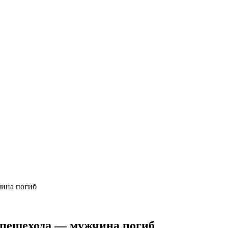
чина погиб
 пешехода — мужчина погиб