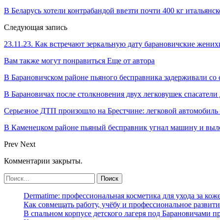
В Беларусь хотели контрабандой ввезти почти 400 кг итальянс
Следующая запись
23.11.23. Как встречают зеркальную дату барановичские жених
Вам также могут понравиться
Еще от автора
В Барановичском районе пьяного бесправника задерживали со 
В Барановичах после столкновения двух легковушек спасатели
Серьезное ДТП произошло на Брестчине: легковой автомобиль 
В Каменецком районе пьяный бесправник угнал машину и выл
Prev
Next
Комментарии закрыты.
Dermatime: профессиональная косметика для ухода за кож
Как совмещать работу, учёбу и профессиональное развити
В спальном корпусе детского лагеря под Барановичами 