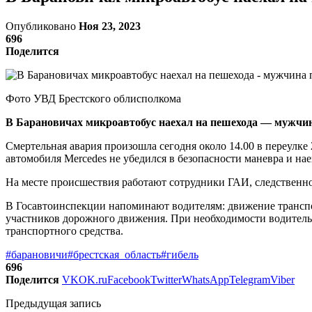
Опубликовано
Ноя 23, 2023
696
Поделится
Фото УВД Брестского облисполкома
В Барановичах микроавтобус наехал на пешехода — мужчи
Смертельная авария произошла сегодня около 14.00 в переулк
автомобиля Mercedes не убедился в безопасности маневра и на
На месте происшествия работают сотрудники ГАИ, следственно
В Госавтоинспекции напоминают водителям: движение транспор
участников дорожного движения. При необходимости водитель
транспортного средства.
#барановичи
#брестская_область
#гибель
696
Поделится
VK
OK.ru
Facebook
Twitter
WhatsApp
Telegram
Viber
Предыдущая запись