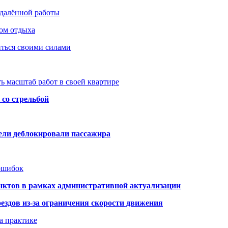
удалённой работы
ом отдыха
иться своими силами
ь масштаб работ в своей квартире
со стрельбой
тели деблокировали пассажира
 ошибок
нктов в рамках административной актуализации
здов из-за ограничения скорости движения
а практике