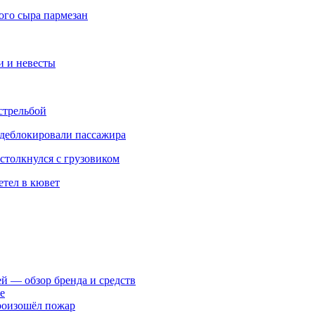
кого сыра пармезан
и и невесты
стрельбой
 деблокировали пассажира
столкнулся с грузовиком
етел в кювет
ей — обзор бренда и средств
е
произошёл пожар