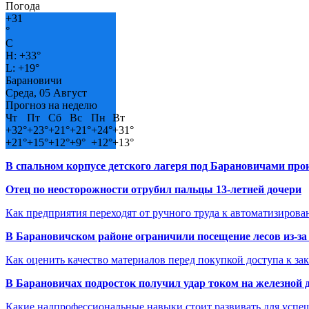
Погода
+
31
°
C
H:
+
33°
L:
+
19°
Барановичи
Среда, 05 Август
Прогноз на неделю
Чт
Пт
Сб
Вс
Пн
Вт
+
32°
+
23°
+
21°
+
21°
+
24°
+
31°
+
21°
+
15°
+
12°
+
9°
+
12°
+
13°
В спальном корпусе детского лагеря под Барановичами пр
Отец по неосторожности отрубил пальцы 13-летней дочери
Как предприятия переходят от ручного труда к автоматизиров
В Барановичском районе ограничили посещение лесов из-з
Как оценить качество материалов перед покупкой доступа к з
В Барановичах подросток получил удар током на железной 
Какие надпрофессиональные навыки стоит развивать для успе