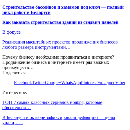
Строительство бассейнов и хамамов под ключ — полный
цикл работ в Беларуси
Как заказать строительство зданий из сэндвич-панелей
В фокусе
Реализация масштабных проектов продвижения бизнесов
любого размера инструментами…
Почему бизнесу необходимо продвигаться в интернете?
Продвижение бизнеса в интернете имеет ряд важных
преимуществ…
Поделиться
Facebook
Twitter
Google+
WhatsApp
Pinterest
Эл. адрес
Viber
Интересное:
ТОП-7 самых классных сериалов ноября, которые
обязательно…
В Беларуси в октябре зафиксировали дефляцию — цены
упали, а…