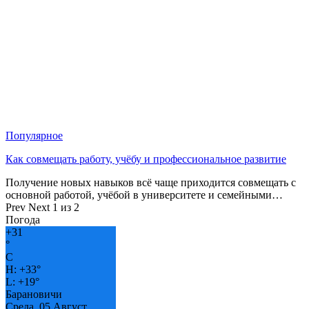
Популярное
Как совмещать работу, учёбу и профессиональное развитие
Получение новых навыков всё чаще приходится совмещать с
основной работой, учёбой в университете и семейными…
Prev
Next
1 из 2
Погода
+
31
°
C
H:
+
33°
L:
+
19°
Барановичи
Среда, 05 Август