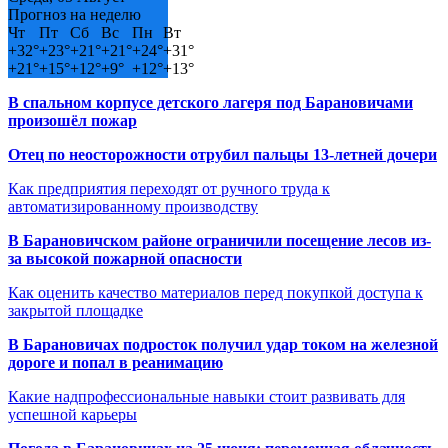
Прогноз на неделю
Чт
Пт
Сб
Вс
Пн
Вт
+
32°
+
23°
+
21°
+
21°
+
24°
+
31°
+
21°
+
15°
+
12°
+
9°
+
12°
+
13°
В спальном корпусе детского лагеря под Барановичами
произошёл пожар
Отец по неосторожности отрубил пальцы 13-летней дочери
Как предприятия переходят от ручного труда к
автоматизированному производству
В Барановичском районе ограничили посещение лесов из-
за высокой пожарной опасности
Как оценить качество материалов перед покупкой доступа к
закрытой площадке
В Барановичах подросток получил удар током на железной
дороге и попал в реанимацию
Какие надпрофессиональные навыки стоит развивать для
успешной карьеры