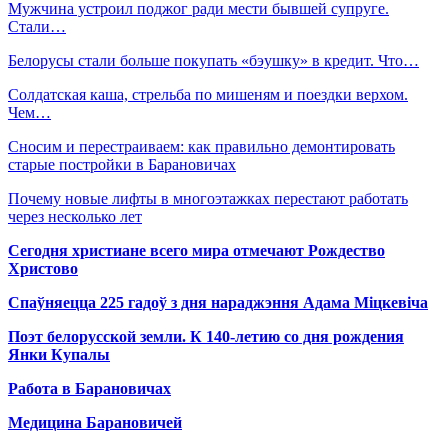
Мужчина устроил поджог ради мести бывшей супруге.
Стали…
Белорусы стали больше покупать «бэушку» в кредит. Что…
Солдатская каша, стрельба по мишеням и поездки верхом.
Чем…
Сносим и перестраиваем: как правильно демонтировать
старые постройки в Барановичах
Почему новые лифты в многоэтажках перестают работать
через несколько лет
Сегодня христиане всего мира отмечают Рождество
Христово
Спаўняецца 225 гадоў з дня нараджэння Адама Міцкевіча
Поэт белорусской земли. К 140-летию со дня рождения
Янки Купалы
Работа в Барановичах
Медицина Барановичей