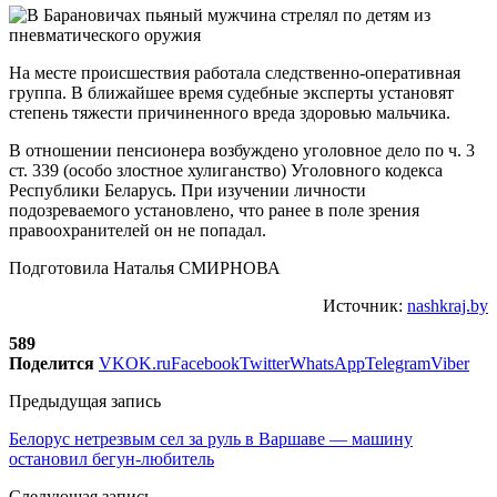
На месте происшествия работала следственно-оперативная
группа. В ближайшее время судебные эксперты установят
степень тяжести причиненного вреда здоровью мальчика.
В отношении пенсионера возбуждено уголовное дело по ч. 3
ст. 339 (особо злостное хулиганство) Уголовного кодекса
Республики Беларусь. При изучении личности
подозреваемого установлено, что ранее в поле зрения
правоохранителей он не попадал.
Подготовила Наталья СМИРНОВА
Источник:
nashkraj.by
589
Поделится
VK
OK.ru
Facebook
Twitter
WhatsApp
Telegram
Viber
Предыдущая запись
Белорус нетрезвым сел за руль в Варшаве — машину
остановил бегун-любитель
Следующая запись