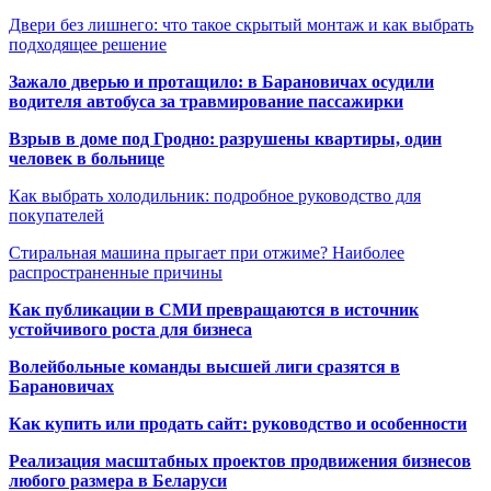
Двери без лишнего: что такое скрытый монтаж и как выбрать
подходящее решение
Зажало дверью и протащило: в Барановичах осудили
водителя автобуса за травмирование пассажирки
Взрыв в доме под Гродно: разрушены квартиры, один
человек в больнице
Как выбрать холодильник: подробное руководство для
покупателей
Стиральная машина прыгает при отжиме? Наиболее
распространенные причины
Как публикации в СМИ превращаются в источник
устойчивого роста для бизнеса
Волейбольные команды высшей лиги сразятся в
Барановичах
Как купить или продать сайт: руководство и особенности
Реализация масштабных проектов продвижения бизнесов
любого размера в Беларуси