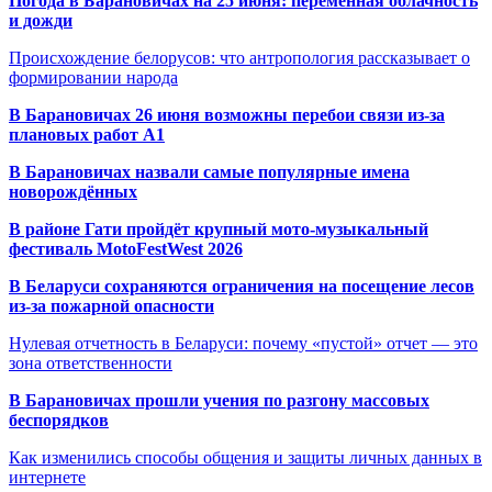
Погода в Барановичах на 25 июня: переменная облачность
и дожди
Происхождение белорусов: что антропология рассказывает о
формировании народа
В Барановичах 26 июня возможны перебои связи из-за
плановых работ A1
В Барановичах назвали самые популярные имена
новорождённых
В районе Гати пройдёт крупный мото-музыкальный
фестиваль MotoFestWest 2026
В Беларуси сохраняются ограничения на посещение лесов
из-за пожарной опасности
Нулевая отчетность в Беларуси: почему «пустой» отчет — это
зона ответственности
В Барановичах прошли учения по разгону массовых
беспорядков
Как изменились способы общения и защиты личных данных в
интернете