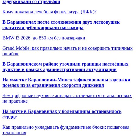
задерживали со стрельбой
Кому показана лечебная физкультура (ЛФК)?
В Барановичах после столкновения двух легковушек
спасатели деблокировали пассажира
BMW i3 2026: до 850 км без подзарядки
Grand Mobile: как правильно начать и не совершить типичных
ошибок
В Барановичском районе уточнили границы населённых
пунктов в рамках административной актуализации
На участке Барановичи–Минск зафиксированы задержки
поездов из-за ограничения скорости движения
Чем цифровые слуховые аппараты отличаются от аналоговых
на практике
На матче в Барановичах у болельщицы остановилось
сердце
Как правильно укладывать фундаментные блоки: пошаговая
технология