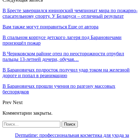
В Бресте завершился юниорский чемпионат мира по пожарно-
спасательному спорту. У Беларуси – отличный результат
Вам также могут понравиться
Еще от автора
В спальном корпусе детского лагеря под Барановичами
произошёл пожар
В Чериковском районе отец по неосторожности отрубил
пальцы 13-летней дочери, обучая…
В Барановичах подросток получил удар током на железной
дороге и попал в реанимацию
В Барановичах прошли учения по разгону массовых
беспорядков
Prev
Next
Комментарии закрыты.
Dermatime: профессиональная косметика для ухода за