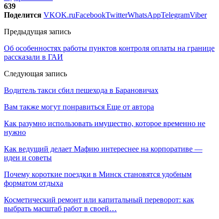
639
Поделится
VK
OK.ru
Facebook
Twitter
WhatsApp
Telegram
Viber
Предыдущая запись
Об особенностях работы пунктов контроля оплаты на границе
рассказали в ГАИ
Следующая запись
Водитель такси сбил пешехода в Барановичах
Вам также могут понравиться
Еще от автора
Как разумно использовать имущество, которое временно не
нужно
Как ведущий делает Мафию интереснее на корпоративе —
идеи и советы
Почему короткие поездки в Минск становятся удобным
форматом отдыха
Косметический ремонт или капитальный переворот: как
выбрать масштаб работ в своей…