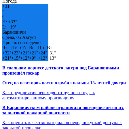
Погода
+
31
°
C
H:
+
33°
L:
+
19°
Барановичи
Среда, 05 Август
Прогноз на неделю
Чт
Пт
Сб
Вс
Пн
Вт
+
32°
+
23°
+
21°
+
21°
+
24°
+
31°
+
21°
+
15°
+
12°
+
9°
+
12°
+
13°
В спальном корпусе детского лагеря под Барановичами
произошёл пожар
Отец по неосторожности отрубил пальцы 13-летней дочери
Как предприятия переходят от ручного труда к
автоматизированному производству
В Барановичском районе ограничили посещение лесов из-
за высокой пожарной опасности
Как оценить качество материалов перед покупкой доступа к
закрытой площадке