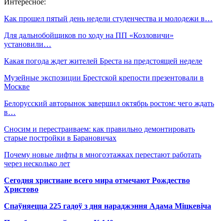
Интересное:
Как прошел пятый день недели студенчества и молодежи в…
Для дальнобойщиков по ходу на ПП «Козловичи»
установили…
Какая погода ждет жителей Бреста на предстоящей неделе
Музейные экспозиции Брестской крепости презентовали в
Москве
Белорусский авторынок завершил октябрь ростом: чего ждать
в…
Сносим и перестраиваем: как правильно демонтировать
старые постройки в Барановичах
Почему новые лифты в многоэтажках перестают работать
через несколько лет
Сегодня христиане всего мира отмечают Рождество
Христово
Спаўняецца 225 гадоў з дня нараджэння Адама Міцкевіча