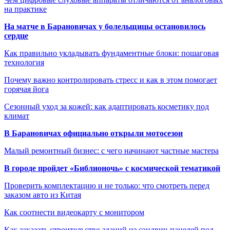
на практике
На матче в Барановичах у болельщицы остановилось
сердце
Как правильно укладывать фундаментные блоки: пошаговая
технология
Почему важно контролировать стресс и как в этом помогает
горячая йога
Сезонный уход за кожей: как адаптировать косметику под
климат
В Барановичах официально открыли мотосезон
Малый ремонтный бизнес: с чего начинают частные мастера
В городе пройдет «Библионочь» с космической тематикой
Проверить комплектацию и не только: что смотреть перед
заказом авто из Китая
Как соотнести видеокарту с монитором
Как заказать строительство зданий из сэндвич-панелей под