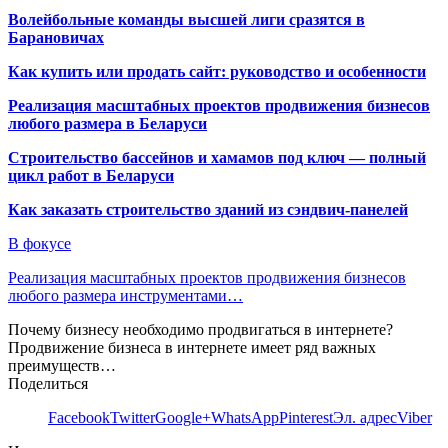
Волейбольные команды высшей лиги сразятся в
Барановичах
Как купить или продать сайт: руководство и особенности
Реализация масштабных проектов продвижения бизнесов
любого размера в Беларуси
Строительство бассейнов и хамамов под ключ — полный
цикл работ в Беларуси
Как заказать строительство зданий из сэндвич-панелей
В фокусе
Реализация масштабных проектов продвижения бизнесов
любого размера инструментами…
Почему бизнесу необходимо продвигаться в интернете?
Продвижение бизнеса в интернете имеет ряд важных
преимуществ…
Поделиться
Facebook
Twitter
Google+
WhatsApp
Pinterest
Эл. адрес
Viber