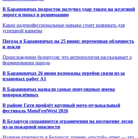
В Барановичах подросток получил удар током на железной
дороге и попал в реанимацию
Какие надпрофессиональные навыки стоит развивать для
успешной карьеры
Погода в Барановичах на 25 июня: переменная облачность
и дожди
Происхождение белорусов: что антропология рассказывает о
формировании народа
В Барановичах 26 июня возможны перебои связи из-за
плановых работ A1
В Барановичах назвали самые популярные имена
новорождённых
В районе Гати пройдёт крупный мото-музыкальный
фестиваль MotoFestWest 2026
В Беларуси сохраняются ограничения на посещение лесов
из-за пожарной опасности
Нулевая отчетность в Беларуси: почему «пустой» отчет — это