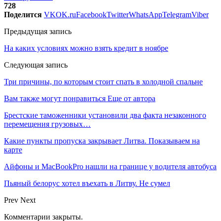
728
Поделится
VK
OK.ru
Facebook
Twitter
WhatsApp
Telegram
Viber
Предыдущая запись
На каких условиях можно взять кредит в ноябре
Следующая запись
Три причины, по которым стоит спать в холодной спальне
Вам также могут понравиться
Еще от автора
Брестские таможенники установили два факта незаконного
перемещения грузовых…
Какие пункты пропуска закрывает Литва. Показываем на
карте
Айфоны и MacBookPro нашли на границе у водителя автобуса
Пьяный белорус хотел въехать в Литву. Не сумел
Prev
Next
Комментарии закрыты.