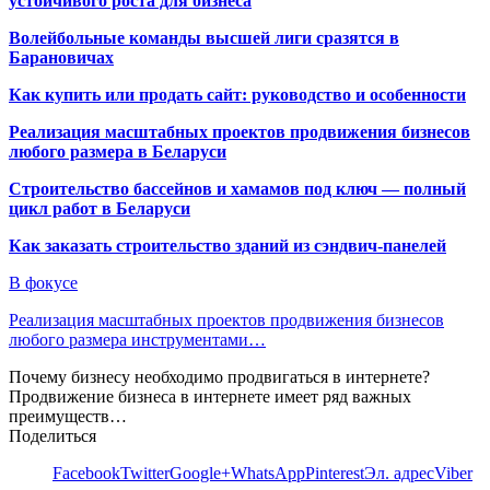
устойчивого роста для бизнеса
Волейбольные команды высшей лиги сразятся в
Барановичах
Как купить или продать сайт: руководство и особенности
Реализация масштабных проектов продвижения бизнесов
любого размера в Беларуси
Строительство бассейнов и хамамов под ключ — полный
цикл работ в Беларуси
Как заказать строительство зданий из сэндвич-панелей
В фокусе
Реализация масштабных проектов продвижения бизнесов
любого размера инструментами…
Почему бизнесу необходимо продвигаться в интернете?
Продвижение бизнеса в интернете имеет ряд важных
преимуществ…
Поделиться
Facebook
Twitter
Google+
WhatsApp
Pinterest
Эл. адрес
Viber