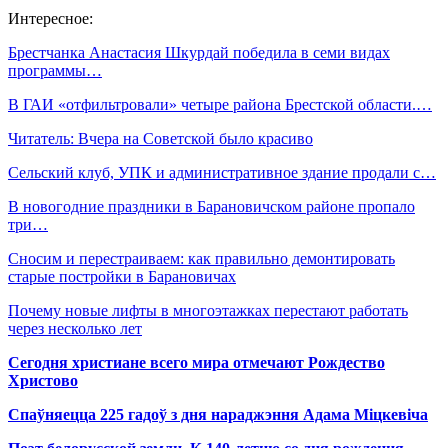
Интересное:
Брестчанка Анастасия Шкурдай победила в семи видах
программы…
В ГАИ «отфильтровали» четыре района Брестской области.…
Читатель: Вчера на Советской было красиво
Сельский клуб, УПК и административное здание продали с…
В новогодние праздники в Барановичском районе пропало
три…
Сносим и перестраиваем: как правильно демонтировать
старые постройки в Барановичах
Почему новые лифты в многоэтажках перестают работать
через несколько лет
Сегодня христиане всего мира отмечают Рождество
Христово
Спаўняецца 225 гадоў з дня нараджэння Адама Міцкевіча