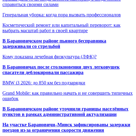
справиться своими силами
Генеральная уборка: когда пора вызвать профессионалов
Косметический ремонт или капитальный переворот: как
выбрать масштаб работ в своей квартире
В Барановичском районе пьяного бесправника
задерживали со стрельбой
Кому показана лечебная физкультура (ЛФК)?
В Барановичах после столкновения двух легковушек
спасатели деблокировали пассажира
BMW i3 2026: до 850 км без подзарядки
Grand Mobile: как правильно начать и не совершить типичных
ошибок
В Барановичском районе уточнили границы населённых
пунктов в рамках административной актуализации
На участке Барановичи–Минск зафиксированы задержки
поездов из-за ограничения скорости движения