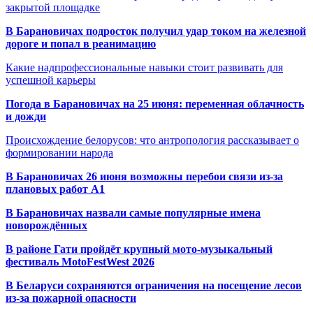
закрытой площадке
В Барановичах подросток получил удар током на железной
дороге и попал в реанимацию
Какие надпрофессиональные навыки стоит развивать для
успешной карьеры
Погода в Барановичах на 25 июня: переменная облачность
и дожди
Происхождение белорусов: что антропология рассказывает о
формировании народа
В Барановичах 26 июня возможны перебои связи из-за
плановых работ A1
В Барановичах назвали самые популярные имена
новорождённых
В районе Гати пройдёт крупный мото-музыкальный
фестиваль MotoFestWest 2026
В Беларуси сохраняются ограничения на посещение лесов
из-за пожарной опасности