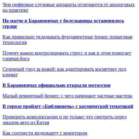
Чем цифровые слуховые аппараты отличаются от аналоговых
на практике
На матче в Барановичах у болельщицы остановилось
сердце
Как правильно укладывать фундаментные блоки: пошаговая
технология
Почему важно контролировать стресс и как в этом помогает
горячая йога
Сезонный уход за кожей: как адаптировать косметику под
климат
В Барановичах официально открыли мотосезон
Малый ремонтный бизнес: с чего начинают частные мастера
В городе пройдет «Библионочь» с космической тематикой
Проверить комплектацию и не только: что смотреть перед
заказом авто из Китая
Как соотнести видеокарту с монитором