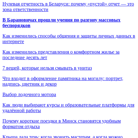
Нулевая отчетность в Беларуси: почему «пустой» отчет — это
зона ответственности
В Барановичах прошли учения по разгону массовых
беспорядков
Как изменились способы общения и защиты личных данных в
интернете
Как изменились представления о комфортном жилье за
последние десять лет
7 вещей, которые нельзя смывать в унитаз
Что входит в оформление памятника на могилу: портрет,
надпись, цветник и декор
Выбор лодочного мотора
Как люди выбирают курсы и образовательные платформы для
удалённой работы
Почему короткие поездки в Минск становятся удобным
форматом отдыха
Крыша дала течь: когда звонить мастерам, а когда можно