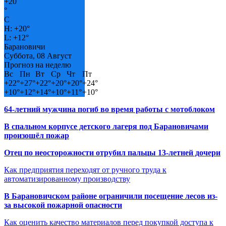
+
20
°
C
H:
+
20°
L:
+
12°
Барановичи
Суббота, 08 Август
Прогноз на неделю
Вс
Пн
Вт
Ср
Чт
Пт
+
22°
+
27°
+
22°
+
20°
+
20°
+
24°
+
10°
+
12°
+
14°
+
10°
+
11°
+
10°
64-летний мужчина погиб во время работы с мотоблоком
В спальном корпусе детского лагеря под Барановичами
произошёл пожар
Отец по неосторожности отрубил пальцы 13-летней дочери
Как предприятия переходят от ручного труда к
автоматизированному производству
В Барановичском районе ограничили посещение лесов из-
за высокой пожарной опасности
Как оценить качество материалов перед покупкой доступа к