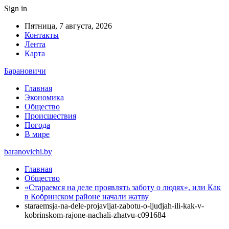
Sign in
Пятница, 7 августа, 2026
Контакты
Лента
Карта
Барановичи
Главная
Экономика
Общество
Происшествия
Погода
В мире
baranovichi.by
Главная
Общество
«Стараемся на деле проявлять заботу о людях», или Как
в Кобринском районе начали жатву
staraemsja-na-dele-projavljat-zabotu-o-ljudjah-ili-kak-v-
kobrinskom-rajone-nachali-zhatvu-c091684