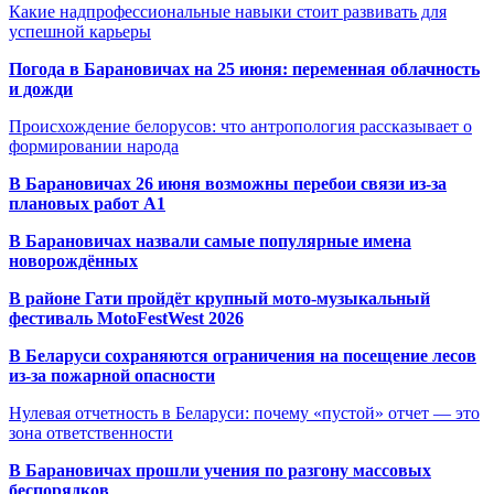
Какие надпрофессиональные навыки стоит развивать для
успешной карьеры
Погода в Барановичах на 25 июня: переменная облачность
и дожди
Происхождение белорусов: что антропология рассказывает о
формировании народа
В Барановичах 26 июня возможны перебои связи из-за
плановых работ A1
В Барановичах назвали самые популярные имена
новорождённых
В районе Гати пройдёт крупный мото-музыкальный
фестиваль MotoFestWest 2026
В Беларуси сохраняются ограничения на посещение лесов
из-за пожарной опасности
Нулевая отчетность в Беларуси: почему «пустой» отчет — это
зона ответственности
В Барановичах прошли учения по разгону массовых
беспорядков