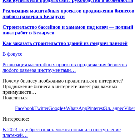
Как купить или продать сайт: руководство и особенности
Реализация масштабных проектов продвижения бизнесов
любого размера в Беларуси
Строительство бассейнов и хамамов под ключ — полный
цикл работ в Беларуси
Как заказать строительство зданий из сэндвич-панелей
В фокусе
Реализация масштабных проектов продвижения бизнесов
любого размера инструментами…
Почему бизнесу необходимо продвигаться в интернете?
Продвижение бизнеса в интернете имеет ряд важных
преимуществ…
Поделиться
Facebook
Twitter
Google+
WhatsApp
Pinterest
Эл. адрес
Viber
Интересное:
В 2023 году брестская таможня повысила поступление
платежей…