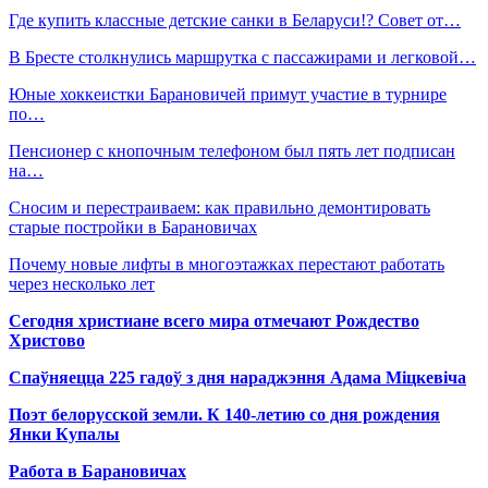
Где купить классные детские санки в Беларуси!? Совет от…
В Бресте столкнулись маршрутка с пассажирами и легковой…
Юные хоккеистки Барановичей примут участие в турнире
по…
Пенсионер с кнопочным телефоном был пять лет подписан
на…
Сносим и перестраиваем: как правильно демонтировать
старые постройки в Барановичах
Почему новые лифты в многоэтажках перестают работать
через несколько лет
Сегодня христиане всего мира отмечают Рождество
Христово
Спаўняецца 225 гадоў з дня нараджэння Адама Міцкевіча
Поэт белорусской земли. К 140-летию со дня рождения
Янки Купалы
Работа в Барановичах