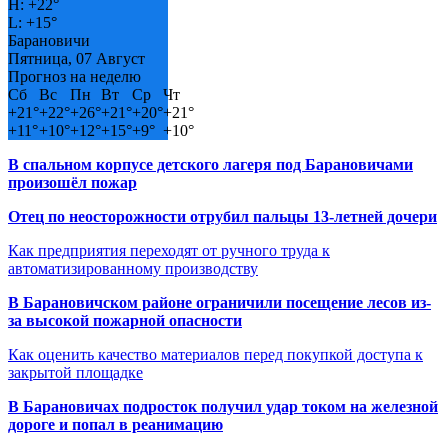
H:
+
22°
L:
+
15°
Барановичи
Пятница, 07 Август
Прогноз на неделю
Сб
Вс
Пн
Вт
Ср
Чт
+
21°
+
22°
+
26°
+
21°
+
20°
+
21°
+
11°
+
10°
+
12°
+
15°
+
9°
+
10°
В спальном корпусе детского лагеря под Барановичами
произошёл пожар
Отец по неосторожности отрубил пальцы 13-летней дочери
Как предприятия переходят от ручного труда к
автоматизированному производству
В Барановичском районе ограничили посещение лесов из-
за высокой пожарной опасности
Как оценить качество материалов перед покупкой доступа к
закрытой площадке
В Барановичах подросток получил удар током на железной
дороге и попал в реанимацию