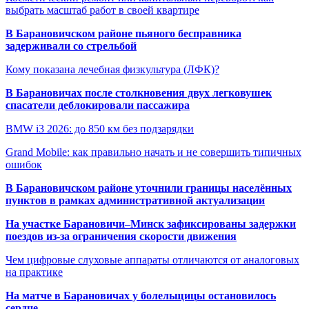
выбрать масштаб работ в своей квартире
В Барановичском районе пьяного бесправника
задерживали со стрельбой
Кому показана лечебная физкультура (ЛФК)?
В Барановичах после столкновения двух легковушек
спасатели деблокировали пассажира
BMW i3 2026: до 850 км без подзарядки
Grand Mobile: как правильно начать и не совершить типичных
ошибок
В Барановичском районе уточнили границы населённых
пунктов в рамках административной актуализации
На участке Барановичи–Минск зафиксированы задержки
поездов из-за ограничения скорости движения
Чем цифровые слуховые аппараты отличаются от аналоговых
на практике
На матче в Барановичах у болельщицы остановилось
сердце