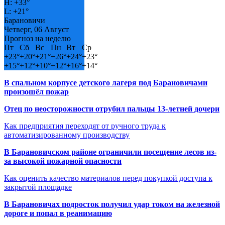
H:
+
33°
L:
+
21°
Барановичи
Четверг, 06 Август
Прогноз на неделю
Пт
Сб
Вс
Пн
Вт
Ср
+
23°
+
20°
+
21°
+
26°
+
24°
+
23°
+
15°
+
12°
+
10°
+
12°
+
16°
+
14°
В спальном корпусе детского лагеря под Барановичами
произошёл пожар
Отец по неосторожности отрубил пальцы 13-летней дочери
Как предприятия переходят от ручного труда к
автоматизированному производству
В Барановичском районе ограничили посещение лесов из-
за высокой пожарной опасности
Как оценить качество материалов перед покупкой доступа к
закрытой площадке
В Барановичах подросток получил удар током на железной
дороге и попал в реанимацию