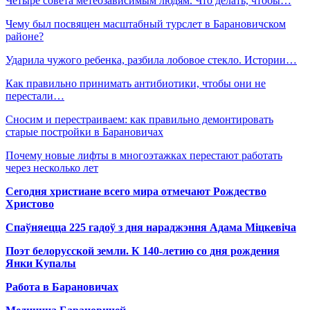
Четыре совета метеозависимым людям. Что делать, чтобы…
Чему был посвящен масштабный турслет в Барановичском
районе?
Ударила чужого ребенка, разбила лобовое стекло. Истории…
Как правильно принимать антибиотики, чтобы они не
перестали…
Сносим и перестраиваем: как правильно демонтировать
старые постройки в Барановичах
Почему новые лифты в многоэтажках перестают работать
через несколько лет
Сегодня христиане всего мира отмечают Рождество
Христово
Спаўняецца 225 гадоў з дня нараджэння Адама Міцкевіча
Поэт белорусской земли. К 140-летию со дня рождения
Янки Купалы
Работа в Барановичах