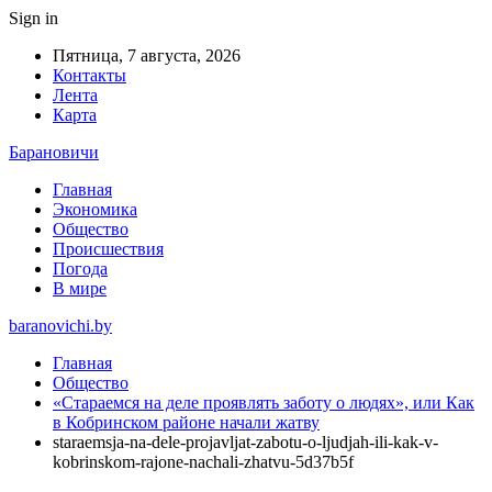
Sign in
Пятница, 7 августа, 2026
Контакты
Лента
Карта
Барановичи
Главная
Экономика
Общество
Происшествия
Погода
В мире
baranovichi.by
Главная
Общество
«Стараемся на деле проявлять заботу о людях», или Как
в Кобринском районе начали жатву
staraemsja-na-dele-projavljat-zabotu-o-ljudjah-ili-kak-v-
kobrinskom-rajone-nachali-zhatvu-5d37b5f