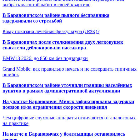
выбрать масштаб работ в своей квартире
В Барановичском районе пьяного бесправника
задерживали со стрельбой
Кому показана лечебная физкультура (ЛФК)?
В Барановичах после столкновения двух легковушек
спасатели деблокировали пассажира
BMW i3 2026: до 850 км без подзарядки
Grand Mobile: как правильно начать и не совершить типичных
ошибок
В Барановичском районе уточнили границы населённых
пунктов в рамках административной актуализации
На участке Барановичи–Минск зафиксированы задержки
поездов из-за ограничения скорости движения
Чем цифровые слуховые аппараты отличаются от аналоговых
на практике
На матче в Барановичах у болельщицы остановилось
сердце