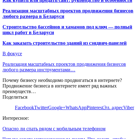
Как купить или продать сайт: руководство и особенности
Реализация масштабных проектов продвижения бизнесов
любого размера в Беларуси
Строительство бассейнов и хамамов под ключ — полный
цикл работ в Беларуси
Как заказать строительство зданий из сэндвич-панелей
В фокусе
Реализация масштабных проектов продвижения бизнесов
любого размера инструментами…
Почему бизнесу необходимо продвигаться в интернете?
Продвижение бизнеса в интернете имеет ряд важных
преимуществ…
Поделиться
Facebook
Twitter
Google+
WhatsApp
Pinterest
Эл. адрес
Viber
Интересное:
Опасно ли спать рядом с мобильным телефоном