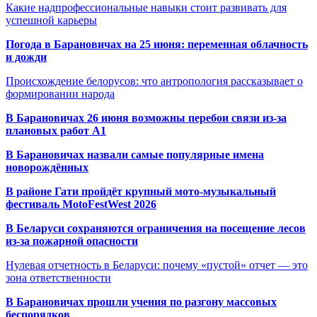
Какие надпрофессиональные навыки стоит развивать для
успешной карьеры
Погода в Барановичах на 25 июня: переменная облачность
и дожди
Происхождение белорусов: что антропология рассказывает о
формировании народа
В Барановичах 26 июня возможны перебои связи из-за
плановых работ A1
В Барановичах назвали самые популярные имена
новорождённых
В районе Гати пройдёт крупный мото-музыкальный
фестиваль MotoFestWest 2026
В Беларуси сохраняются ограничения на посещение лесов
из-за пожарной опасности
Нулевая отчетность в Беларуси: почему «пустой» отчет — это
зона ответственности
В Барановичах прошли учения по разгону массовых
беспорядков