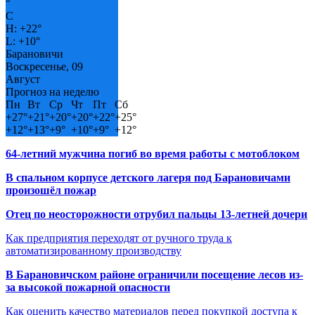
°
C
H:
+
22°
L:
+
10°
Барановичи
Воскресенье, 09
Август
Прогноз на неделю
Пн
Вт
Ср
Чт
Пт
Сб
+
27°
+
21°
+
20°
+
20°
+
22°
+
25°
+
12°
+
13°
+
9°
+
10°
+
9°
+
12°
64-летний мужчина погиб во время работы с мотоблоком
В спальном корпусе детского лагеря под Барановичами
произошёл пожар
Отец по неосторожности отрубил пальцы 13-летней дочери
Как предприятия переходят от ручного труда к
автоматизированному производству
В Барановичском районе ограничили посещение лесов из-
за высокой пожарной опасности
Как оценить качество материалов перед покупкой доступа к