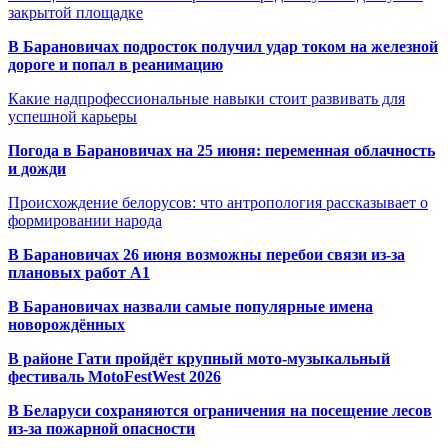
закрытой площадке
В Барановичах подросток получил удар током на железной
дороге и попал в реанимацию
Какие надпрофессиональные навыки стоит развивать для
успешной карьеры
Погода в Барановичах на 25 июня: переменная облачность
и дожди
Происхождение белорусов: что антропология рассказывает о
формировании народа
В Барановичах 26 июня возможны перебои связи из-за
плановых работ A1
В Барановичах назвали самые популярные имена
новорождённых
В районе Гати пройдёт крупный мото-музыкальный
фестиваль MotoFestWest 2026
В Беларуси сохраняются ограничения на посещение лесов
из-за пожарной опасности