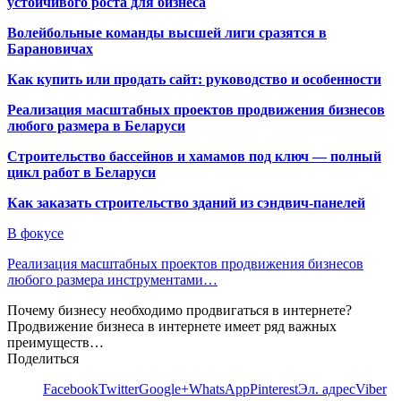
устойчивого роста для бизнеса
Волейбольные команды высшей лиги сразятся в
Барановичах
Как купить или продать сайт: руководство и особенности
Реализация масштабных проектов продвижения бизнесов
любого размера в Беларуси
Строительство бассейнов и хамамов под ключ — полный
цикл работ в Беларуси
Как заказать строительство зданий из сэндвич-панелей
В фокусе
Реализация масштабных проектов продвижения бизнесов
любого размера инструментами…
Почему бизнесу необходимо продвигаться в интернете?
Продвижение бизнеса в интернете имеет ряд важных
преимуществ…
Поделиться
Facebook
Twitter
Google+
WhatsApp
Pinterest
Эл. адрес
Viber