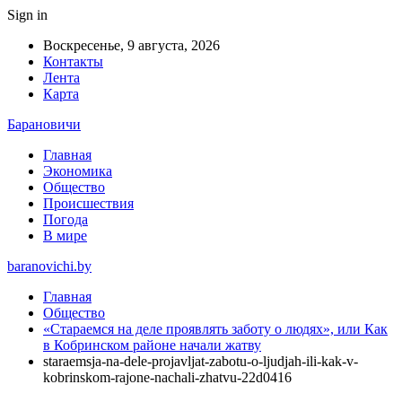
Sign in
Воскресенье, 9 августа, 2026
Контакты
Лента
Карта
Барановичи
Главная
Экономика
Общество
Происшествия
Погода
В мире
baranovichi.by
Главная
Общество
«Стараемся на деле проявлять заботу о людях», или Как
в Кобринском районе начали жатву
staraemsja-na-dele-projavljat-zabotu-o-ljudjah-ili-kak-v-
kobrinskom-rajone-nachali-zhatvu-22d0416