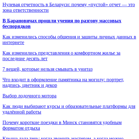
Нулевая отчетность в Беларуси: почему «пустой» отчет — это
зона ответственности
В Барановичах прошли учения по разгону массовых
беспорядков
Как изменились способы общения и защиты личных данных в
интернете
Как изменились представления о комфортном жилье за
последние десять лет
7 вещей, которые нельзя смывать в унитаз
Что входит в оформление памятника на могилу: портрет,
надпись, цветник и декор
Выбор лодочного мотора
Как люди выбирают курсы и образовательные платформы для
удалённой работы
Почему короткие поездки в Минск становятся удобным
форматом отдыха
Крыша дала течь: когда звонить мастерам, а когда можно