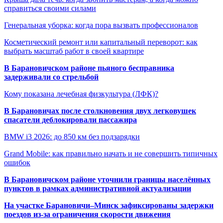
справиться своими силами
Генеральная уборка: когда пора вызвать профессионалов
Косметический ремонт или капитальный переворот: как
выбрать масштаб работ в своей квартире
В Барановичском районе пьяного бесправника
задерживали со стрельбой
Кому показана лечебная физкультура (ЛФК)?
В Барановичах после столкновения двух легковушек
спасатели деблокировали пассажира
BMW i3 2026: до 850 км без подзарядки
Grand Mobile: как правильно начать и не совершить типичных
ошибок
В Барановичском районе уточнили границы населённых
пунктов в рамках административной актуализации
На участке Барановичи–Минск зафиксированы задержки
поездов из-за ограничения скорости движения