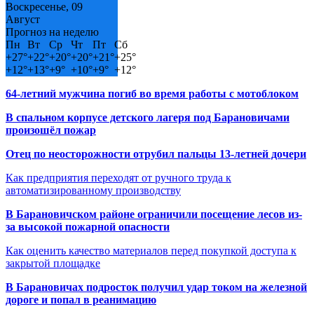
Воскресенье, 09
Август
Прогноз на неделю
Пн
Вт
Ср
Чт
Пт
Сб
+
27°
+
22°
+
20°
+
20°
+
21°
+
25°
+
12°
+
13°
+
9°
+
10°
+
9°
+
12°
64-летний мужчина погиб во время работы с мотоблоком
В спальном корпусе детского лагеря под Барановичами
произошёл пожар
Отец по неосторожности отрубил пальцы 13-летней дочери
Как предприятия переходят от ручного труда к
автоматизированному производству
В Барановичском районе ограничили посещение лесов из-
за высокой пожарной опасности
Как оценить качество материалов перед покупкой доступа к
закрытой площадке
В Барановичах подросток получил удар током на железной
дороге и попал в реанимацию