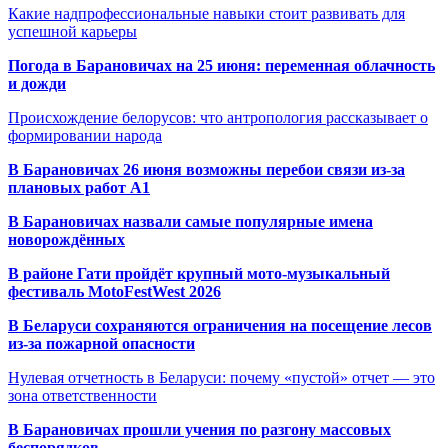
Какие надпрофессиональные навыки стоит развивать для
успешной карьеры
Погода в Барановичах на 25 июня: переменная облачность
и дожди
Происхождение белорусов: что антропология рассказывает о
формировании народа
В Барановичах 26 июня возможны перебои связи из-за
плановых работ A1
В Барановичах назвали самые популярные имена
новорождённых
В районе Гати пройдёт крупный мото-музыкальный
фестиваль MotoFestWest 2026
В Беларуси сохраняются ограничения на посещение лесов
из-за пожарной опасности
Нулевая отчетность в Беларуси: почему «пустой» отчет — это
зона ответственности
В Барановичах прошли учения по разгону массовых
беспорядков