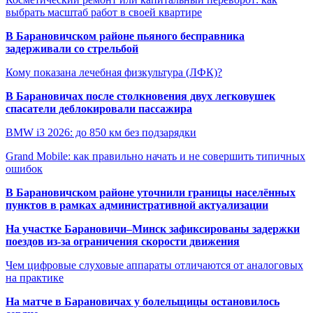
выбрать масштаб работ в своей квартире
В Барановичском районе пьяного бесправника
задерживали со стрельбой
Кому показана лечебная физкультура (ЛФК)?
В Барановичах после столкновения двух легковушек
спасатели деблокировали пассажира
BMW i3 2026: до 850 км без подзарядки
Grand Mobile: как правильно начать и не совершить типичных
ошибок
В Барановичском районе уточнили границы населённых
пунктов в рамках административной актуализации
На участке Барановичи–Минск зафиксированы задержки
поездов из-за ограничения скорости движения
Чем цифровые слуховые аппараты отличаются от аналоговых
на практике
На матче в Барановичах у болельщицы остановилось