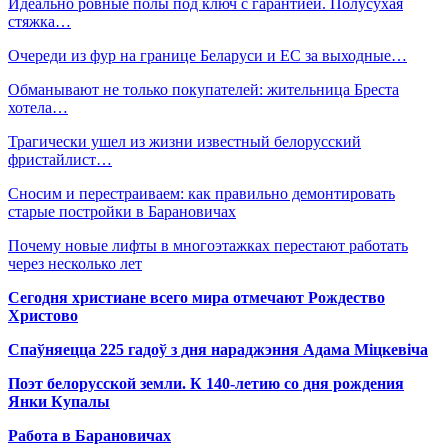
Идеально ровные полы под ключ с гарантией. Полусухая
стяжка…
Очереди из фур на границе Беларуси и ЕС за выходные…
Обманывают не только покупателей: жительница Бреста
хотела…
Трагически ушел из жизни известный белорусский
фристайлист…
Сносим и перестраиваем: как правильно демонтировать
старые постройки в Барановичах
Почему новые лифты в многоэтажках перестают работать
через несколько лет
Сегодня христиане всего мира отмечают Рождество
Христово
Спаўняецца 225 гадоў з дня нараджэння Адама Міцкевіча
Поэт белорусской земли. К 140-летию со дня рождения
Янки Купалы
Работа в Барановичах