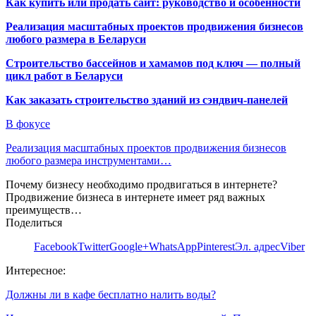
Как купить или продать сайт: руководство и особенности
Реализация масштабных проектов продвижения бизнесов
любого размера в Беларуси
Строительство бассейнов и хамамов под ключ — полный
цикл работ в Беларуси
Как заказать строительство зданий из сэндвич-панелей
В фокусе
Реализация масштабных проектов продвижения бизнесов
любого размера инструментами…
Почему бизнесу необходимо продвигаться в интернете?
Продвижение бизнеса в интернете имеет ряд важных
преимуществ…
Поделиться
Facebook
Twitter
Google+
WhatsApp
Pinterest
Эл. адрес
Viber
Интересное:
Должны ли в кафе бесплатно налить воды?