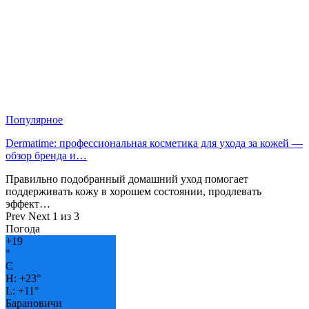
Популярное
Dermatime: профессиональная косметика для ухода за кожей —
обзор бренда и…
Правильно подобранный домашний уход помогает
поддерживать кожу в хорошем состоянии, продлевать
эффект…
Prev
Next
1 из 3
Погода
+
19
°
C
H:
+
23°
L:
+
11°
Барановичи