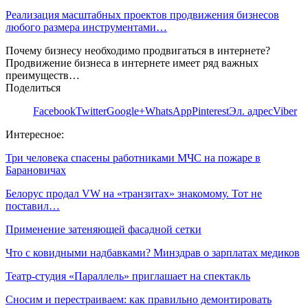
Реализация масштабных проектов продвижения бизнесов
любого размера инструментами…
Почему бизнесу необходимо продвигаться в интернете?
Продвижение бизнеса в интернете имеет ряд важных
преимуществ…
Поделиться
Facebook
Twitter
Google+
WhatsApp
Pinterest
Эл. адрес
Viber
Интересное:
Три человека спасены работниками МЧС на пожаре в
Барановичах
Белорус продал VW на «транзитах» знакомому. Тот не
поставил…
Применение затеняющей фасадной сетки
Что с ковидными надбавками? Минздрав о зарплатах медиков
Театр-студия «Параллель» приглашает на спектакль
Сносим и перестраиваем: как правильно демонтировать