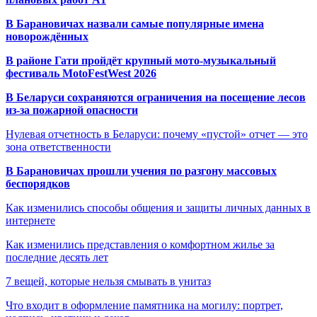
В Барановичах назвали самые популярные имена
новорождённых
В районе Гати пройдёт крупный мото-музыкальный
фестиваль MotoFestWest 2026
В Беларуси сохраняются ограничения на посещение лесов
из-за пожарной опасности
Нулевая отчетность в Беларуси: почему «пустой» отчет — это
зона ответственности
В Барановичах прошли учения по разгону массовых
беспорядков
Как изменились способы общения и защиты личных данных в
интернете
Как изменились представления о комфортном жилье за
последние десять лет
7 вещей, которые нельзя смывать в унитаз
Что входит в оформление памятника на могилу: портрет,