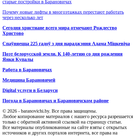
старые постройки в Барановичах
Почему новые лифты в многоэтажках перестают работать
через несколько лет
Сегодня христиане всего мира отмечают Рождество
Христово
Спаўняецца 225 гадоў з дня нараджэння Адама Міцкевіча
Поэт белорусской земли. К 140-летию со дня рождения
Янки Купалы
Работа в Барановичах
Медицина Барановичей
Digital услуги в Беларуси
Погода в Барановичах и Барановичском районе
© 2026 - baranovichi.by. Все права защищены.
Любое копирование материалов с нашего ресурса разрешается
только с обратной активной ссылкой на страницу статьи.
Все материалы опубликованные на сайте взяты с открытых
источников и других порталов интернета, все права на