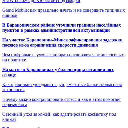
BMW i3 2026: до 850 км без подзарядки
Grand Mobile: как правильно начать и не совершить типичных
ошибок
В Барановичском районе уточнили границы населённых
пунктов в рамках административной актуализации
На участке Барановичи–Минск зафиксированы задержки
поездов из-за ограничения скорости движения
Чем цифровые слуховые аппараты отличаются от аналоговых
на практике
На матче в Барановичах у болельщицы остановилось
сердце
Как правильно укладывать фундаментные блоки: пошаговая
технология
Почему важно контролировать стресс и как в этом помогает
горячая йога
Сезонный уход за кожей: как адаптировать косметику под
климат