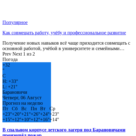
Популярное
Как совмещать работу, учёбу и профессиональное развитие
Получение новых навыков всё чаще приходится совмещать с
основной работой, учёбой в университете и семейными…
Prev
Next
1 из 2
Погода
+
32
°
C
H:
+
33°
L:
+
21°
Барановичи
Четверг, 06 Август
Прогноз на неделю
Пт
Сб
Вс
Пн
Вт
Ср
+
23°
+
20°
+
21°
+
26°
+
24°
+
23°
+
15°
+
12°
+
10°
+
12°
+
16°
+
14°
В спальном корпусе детского лагеря под Барановичами
произошёл пожар