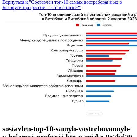
Вернуться к "Составлен топ-10 самых востребованных в
Беларуси профессий – кто в списке?"
sostavlen-top-10-samyh-vostrebovannyh-
v-belarusi-professij-kto-v-spiske-957bd79