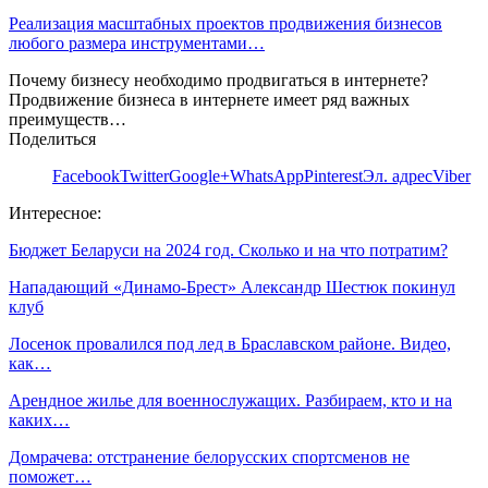
Реализация масштабных проектов продвижения бизнесов
любого размера инструментами…
Почему бизнесу необходимо продвигаться в интернете?
Продвижение бизнеса в интернете имеет ряд важных
преимуществ…
Поделиться
Facebook
Twitter
Google+
WhatsApp
Pinterest
Эл. адрес
Viber
Интересное:
Бюджет Беларуси на 2024 год. Сколько и на что потратим?
Нападающий «Динамо-Брест» Александр Шестюк покинул
клуб
Лосенок провалился под лед в Браславском районе. Видео,
как…
Арендное жилье для военнослужащих. Разбираем, кто и на
каких…
Домрачева: отстранение белорусских спортсменов не
поможет…