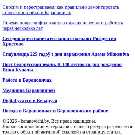
Сносим и перестраиваем: как правильно демонтировать
старые постройки в Барановичах
Почему новые лифты в многоэтажках перестают работать
через несколько лет
Сегодня христиане всего мира отмечают Рождество
Христово
Спаўняецца 225 гадоў з дня нараджэння Адама Міцкевіча
Поэт белорусской земли. К 140-летию со дня рождения
Янки Купалы
Работа в Барановичах
Медицина Барановичей
Digital услуги в Беларуси
Погода в Барановичах и Барановичском районе
© 2026 - baranovichi.by. Все права защищены.
Любое копирование материалов с нашего ресурса разрешается
только с обратной активной ссылкой на страницу статьи.