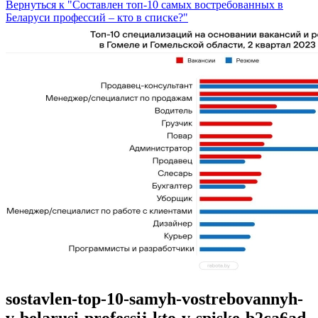
Вернуться к "Составлен топ-10 самых востребованных в
Беларуси профессий – кто в списке?"
sostavlen-top-10-samyh-vostrebovannyh-
v-belarusi-professij-kto-v-spiske-b2ca6ad