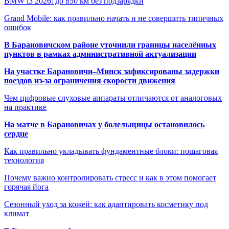
BMW i3 2026: до 850 км без подзарядки
Grand Mobile: как правильно начать и не совершить типичных
ошибок
В Барановичском районе уточнили границы населённых
пунктов в рамках административной актуализации
На участке Барановичи–Минск зафиксированы задержки
поездов из-за ограничения скорости движения
Чем цифровые слуховые аппараты отличаются от аналоговых
на практике
На матче в Барановичах у болельщицы остановилось
сердце
Как правильно укладывать фундаментные блоки: пошаговая
технология
Почему важно контролировать стресс и как в этом помогает
горячая йога
Сезонный уход за кожей: как адаптировать косметику под
климат