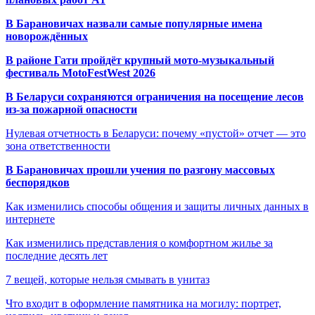
В Барановичах назвали самые популярные имена
новорождённых
В районе Гати пройдёт крупный мото-музыкальный
фестиваль MotoFestWest 2026
В Беларуси сохраняются ограничения на посещение лесов
из-за пожарной опасности
Нулевая отчетность в Беларуси: почему «пустой» отчет — это
зона ответственности
В Барановичах прошли учения по разгону массовых
беспорядков
Как изменились способы общения и защиты личных данных в
интернете
Как изменились представления о комфортном жилье за
последние десять лет
7 вещей, которые нельзя смывать в унитаз
Что входит в оформление памятника на могилу: портрет,