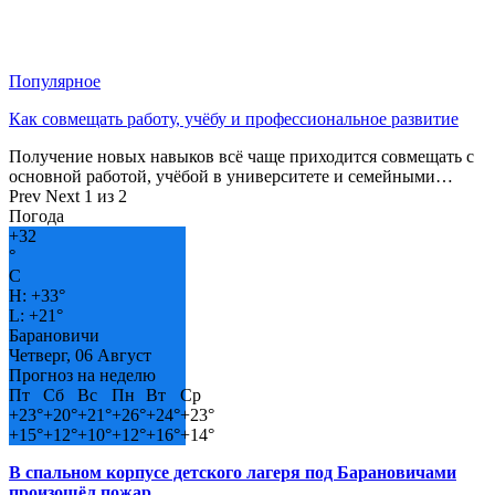
Популярное
Как совмещать работу, учёбу и профессиональное развитие
Получение новых навыков всё чаще приходится совмещать с
основной работой, учёбой в университете и семейными…
Prev
Next
1 из 2
Погода
+
32
°
C
H:
+
33°
L:
+
21°
Барановичи
Четверг, 06 Август
Прогноз на неделю
Пт
Сб
Вс
Пн
Вт
Ср
+
23°
+
20°
+
21°
+
26°
+
24°
+
23°
+
15°
+
12°
+
10°
+
12°
+
16°
+
14°
В спальном корпусе детского лагеря под Барановичами
произошёл пожар