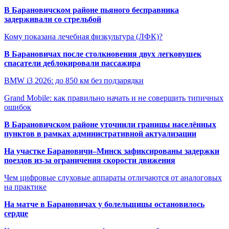
В Барановичском районе пьяного бесправника
задерживали со стрельбой
Кому показана лечебная физкультура (ЛФК)?
В Барановичах после столкновения двух легковушек
спасатели деблокировали пассажира
BMW i3 2026: до 850 км без подзарядки
Grand Mobile: как правильно начать и не совершить типичных
ошибок
В Барановичском районе уточнили границы населённых
пунктов в рамках административной актуализации
На участке Барановичи–Минск зафиксированы задержки
поездов из-за ограничения скорости движения
Чем цифровые слуховые аппараты отличаются от аналоговых
на практике
На матче в Барановичах у болельщицы остановилось
сердце