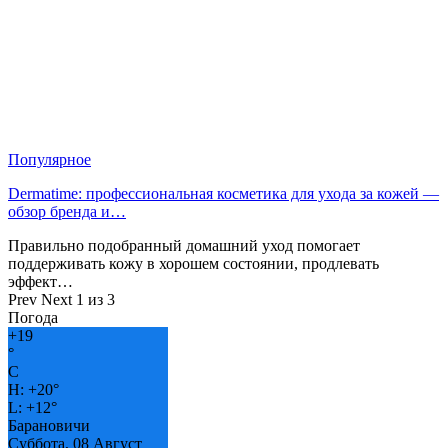
Популярное
Dermatime: профессиональная косметика для ухода за кожей —
обзор бренда и…
Правильно подобранный домашний уход помогает
поддерживать кожу в хорошем состоянии, продлевать
эффект…
Prev
Next
1 из 3
Погода
+
19
°
C
H:
+
20°
L:
+
12°
Барановичи
Суббота, 08 Август