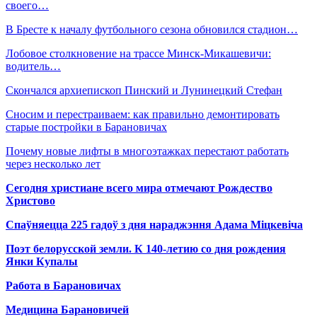
своего…
В Бресте к началу футбольного сезона обновился стадион…
Лобовое столкновение на трассе Минск-Микашевичи:
водитель…
Скончался архиепископ Пинский и Лунинецкий Стефан
Сносим и перестраиваем: как правильно демонтировать
старые постройки в Барановичах
Почему новые лифты в многоэтажках перестают работать
через несколько лет
Сегодня христиане всего мира отмечают Рождество
Христово
Спаўняецца 225 гадоў з дня нараджэння Адама Міцкевіча
Поэт белорусской земли. К 140-летию со дня рождения
Янки Купалы
Работа в Барановичах
Медицина Барановичей