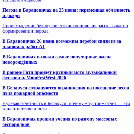
Погода в Барановичах на 25 июня: переменная облачность
и дожди
Происхождение белорусов: что антропология рассказывает о
формировании народа
В Барановичах 26 июня возможны перебои связи из-за
плановых работ A1
В Барановичах назвали самые популярные имена
новорождённых
В районе Гати пройдёт крупный мото-музыкальный
фестиваль MotoFestWest 2026
В Беларуси сохраняются ограничения на посещение лесов
из-за пожарной опасности
Нулевая отчетность в Беларуси: почему «пустой» отчет — это
зона ответственности
В Барановичах прошли учения по разгону массовых
беспорядков