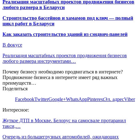
Реализация масштабных проектов продвижения бизнесов
любого размера в Беларуси
Строительство бассейнов и хамамов под ключ — полный
цикл работ в Беларуси
Как заказать строительство зданий из сэндвич-панелей
В фокусе
Реализация масштабных проектов продвижения бизнесов
любого размера инструментами…
Почему бизнесу необходимо продвигаться в интернете?
Продвижение бизнеса в интернете имеет ряд важных
преимуществ…
Поделиться
Facebook
Twitter
Google+
WhatsApp
Pinterest
Эл. адрес
Viber
Интересное:
Жуткое ДТП в Москве. Белорус на самосвале протаранил
такси,…
Очередь из большегрузных автомобилей, ожидающих