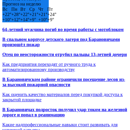
Прогноз на неделю
Вс
Пн
Вт
Ср
Чт
Пт
+
22°
+
28°
+
22°
+
21°
+
21°
+
24°
+
10°
+
12°
+
14°
+
9°
+
10°
+
9°
64-летний мужчина погиб во время работы с мотоблоком
В спальном корпусе детского лагеря под Барановичами
произошёл пожар
Отец по неосторожности отрубил пальцы 13-летней дочери
Как предприятия переходят от ручного труда к
автоматизированному производству
В Барановичском районе ограничили посещение лесов из-
за высокой пожарной опасности
Как оценить качество материалов перед покупкой доступа к
закрытой площадке
В Барановичах подросток получил удар током на железной
дороге и попал в реанимацию
Какие надпрофессиональные навыки стоит развивать для
успешной карьеры