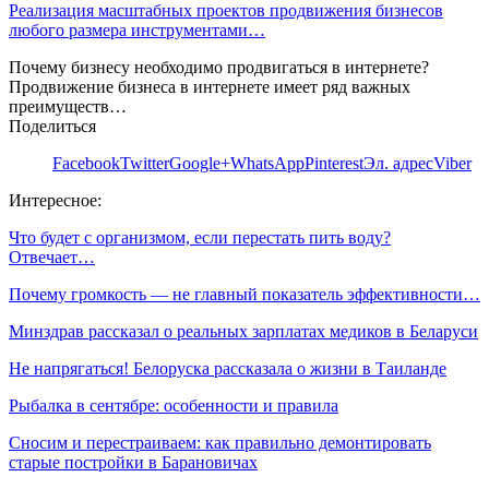
Реализация масштабных проектов продвижения бизнесов
любого размера инструментами…
Почему бизнесу необходимо продвигаться в интернете?
Продвижение бизнеса в интернете имеет ряд важных
преимуществ…
Поделиться
Facebook
Twitter
Google+
WhatsApp
Pinterest
Эл. адрес
Viber
Интересное:
Что будет с организмом, если перестать пить воду?
Отвечает…
Почему громкость — не главный показатель эффективности…
Минздрав рассказал о реальных зарплатах медиков в Беларуси
Не напрягаться! Белоруска рассказала о жизни в Таиланде
Рыбалка в сентябре: особенности и правила
Сносим и перестраиваем: как правильно демонтировать
старые постройки в Барановичах