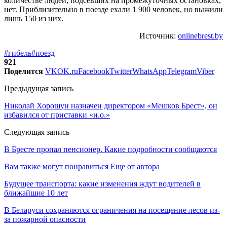
количестве людей, подсевших на промежуточных остановках,
нет. Приблизительно в поезде ехали 1 900 человек, но выжили
лишь 150 из них.
Источник:
onlinebrest.by
#гибель
#поезд
921
Поделится
VK
OK.ru
Facebook
Twitter
WhatsApp
Telegram
Viber
Предыдущая запись
Николай Хорошун назначен директором «Мешков Брест», он
избавился от приставки «и.о.»
Следующая запись
В Бресте пропал пенсионер. Какие подробности сообщаются
Вам также могут понравиться
Еще от автора
Будущее транспорта: какие изменения ждут водителей в
ближайшие 10 лет
В Беларуси сохраняются ограничения на посещение лесов из-
за пожарной опасности