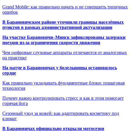
Grand Mobile: как правильно начать и не совершить типичных
ошибок
В Барановичском районе уточнили границы населённых
пунктов в рамках административной актуализации
На участке Барановичи–Минск зафиксированы задержки
поездов из-за ограничения скорости движения
Чем цифровые слуховые аппараты отличаются от аналоговых
на практике
На матче в Барановичах у болельщицы остановилось
сердце
Как правильно укладывать фундаментные блоки: пошаговая
технология
Почему важно контролировать стресс и как в этом помогает
горячая йога
Сезонный уход за кожей: как адаптировать косметику под
климат
В Барановичах официально открыли мотосезон