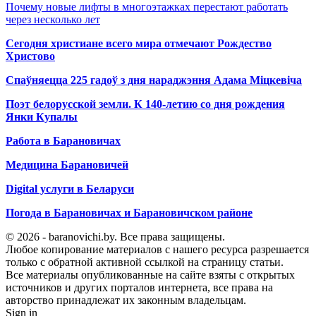
Почему новые лифты в многоэтажках перестают работать
через несколько лет
Сегодня христиане всего мира отмечают Рождество
Христово
Спаўняецца 225 гадоў з дня нараджэння Адама Міцкевіча
Поэт белорусской земли. К 140-летию со дня рождения
Янки Купалы
Работа в Барановичах
Медицина Барановичей
Digital услуги в Беларуси
Погода в Барановичах и Барановичском районе
© 2026 - baranovichi.by. Все права защищены.
Любое копирование материалов с нашего ресурса разрешается
только с обратной активной ссылкой на страницу статьи.
Все материалы опубликованные на сайте взяты с открытых
источников и других порталов интернета, все права на
авторство принадлежат их законным владельцам.
Sign in