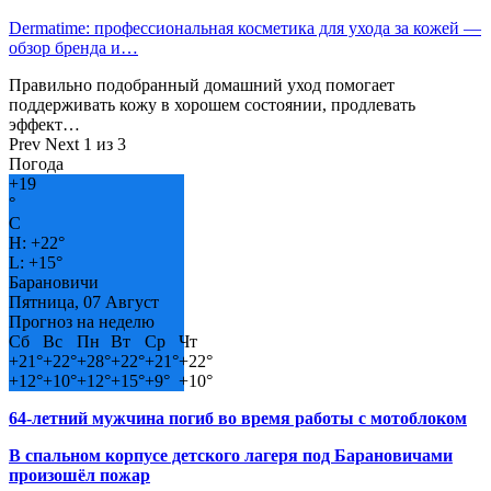
Dermatime: профессиональная косметика для ухода за кожей —
обзор бренда и…
Правильно подобранный домашний уход помогает
поддерживать кожу в хорошем состоянии, продлевать
эффект…
Prev
Next
1 из 3
Погода
+
19
°
C
H:
+
22°
L:
+
15°
Барановичи
Пятница, 07 Август
Прогноз на неделю
Сб
Вс
Пн
Вт
Ср
Чт
+
21°
+
22°
+
28°
+
22°
+
21°
+
22°
+
12°
+
10°
+
12°
+
15°
+
9°
+
10°
64-летний мужчина погиб во время работы с мотоблоком
В спальном корпусе детского лагеря под Барановичами
произошёл пожар