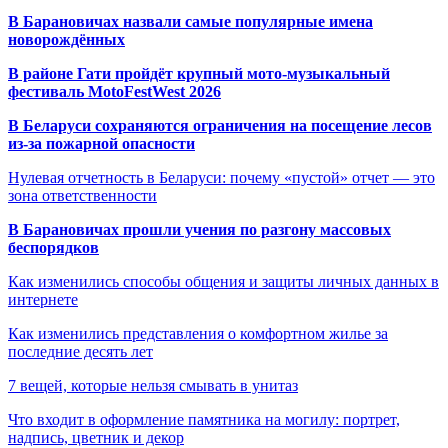
В Барановичах назвали самые популярные имена
новорождённых
В районе Гати пройдёт крупный мото-музыкальный
фестиваль MotoFestWest 2026
В Беларуси сохраняются ограничения на посещение лесов
из-за пожарной опасности
Нулевая отчетность в Беларуси: почему «пустой» отчет — это
зона ответственности
В Барановичах прошли учения по разгону массовых
беспорядков
Как изменились способы общения и защиты личных данных в
интернете
Как изменились представления о комфортном жилье за
последние десять лет
7 вещей, которые нельзя смывать в унитаз
Что входит в оформление памятника на могилу: портрет,
надпись, цветник и декор