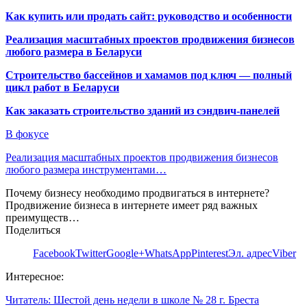
Как купить или продать сайт: руководство и особенности
Реализация масштабных проектов продвижения бизнесов
любого размера в Беларуси
Строительство бассейнов и хамамов под ключ — полный
цикл работ в Беларуси
Как заказать строительство зданий из сэндвич-панелей
В фокусе
Реализация масштабных проектов продвижения бизнесов
любого размера инструментами…
Почему бизнесу необходимо продвигаться в интернете?
Продвижение бизнеса в интернете имеет ряд важных
преимуществ…
Поделиться
Facebook
Twitter
Google+
WhatsApp
Pinterest
Эл. адрес
Viber
Интересное:
Читатель: Шестой день недели в школе № 28 г. Бреста