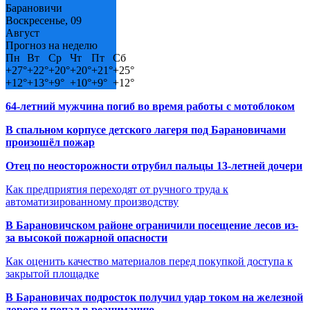
Барановичи
Воскресенье, 09
Август
Прогноз на неделю
Пн
Вт
Ср
Чт
Пт
Сб
+
27°
+
22°
+
20°
+
20°
+
21°
+
25°
+
12°
+
13°
+
9°
+
10°
+
9°
+
12°
64-летний мужчина погиб во время работы с мотоблоком
В спальном корпусе детского лагеря под Барановичами
произошёл пожар
Отец по неосторожности отрубил пальцы 13-летней дочери
Как предприятия переходят от ручного труда к
автоматизированному производству
В Барановичском районе ограничили посещение лесов из-
за высокой пожарной опасности
Как оценить качество материалов перед покупкой доступа к
закрытой площадке
В Барановичах подросток получил удар током на железной
дороге и попал в реанимацию