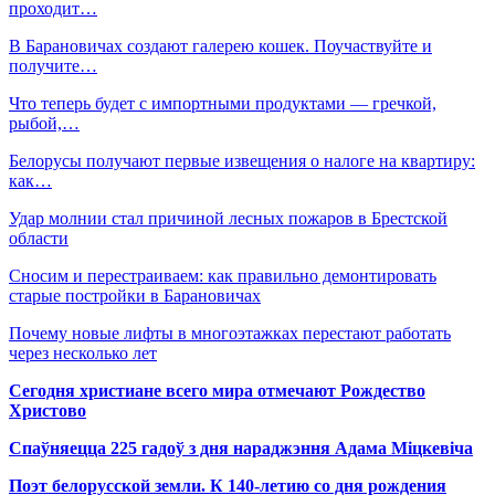
проходит…
В Барановичах создают галерею кошек. Поучаствуйте и
получите…
Что теперь будет с импортными продуктами — гречкой,
рыбой,…
Белорусы получают первые извещения о налоге на квартиру:
как…
Удар молнии стал причиной лесных пожаров в Брестской
области
Сносим и перестраиваем: как правильно демонтировать
старые постройки в Барановичах
Почему новые лифты в многоэтажках перестают работать
через несколько лет
Сегодня христиане всего мира отмечают Рождество
Христово
Спаўняецца 225 гадоў з дня нараджэння Адама Міцкевіча
Поэт белорусской земли. К 140-летию со дня рождения