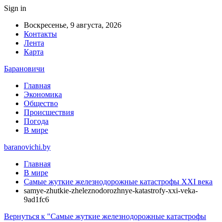
Sign in
Воскресенье, 9 августа, 2026
Контакты
Лента
Карта
Барановичи
Главная
Экономика
Общество
Происшествия
Погода
В мире
baranovichi.by
Главная
В мире
Самые жуткие железнодорожные катастрофы XXI века
samye-zhutkie-zheleznodorozhnye-katastrofy-xxi-veka-
9ad1fc6
Вернуться к "Самые жуткие железнодорожные катастрофы