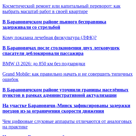
Косметический ремонт или капитальный переворот: как
выбрать масштаб работ в своей квартире
В Барановичском районе пьяного бесправника
задерживали со стрельбой
Кому показана лечебная физкультура (ЛФК)?
В Барановичах после столкновения двух легковушек
спасатели деблокировали пассажира
BMW i3 2026: до 850 км без подзарядки
Grand Mobile: как правильно начать и не совершить типичных
ошибок
В Барановичском районе уточнили границы населённых
пунктов в рамках административной актуализации
На участке Барановичи–Минск зафиксированы задержки
поездов из-за ограничения скорости движения
Чем цифровые слуховые аппараты отличаются от аналоговых
на практике