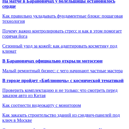
На матче в Барановичах у болельщицы остановилось
сердце
Как правильно укладывать фундаментные блоки: пошаговая
технология
Почему важно контролировать стресс и как в этом помогает
горячая йога
Сезонный уход за кожей: как адаптировать косметику под
климат
В Барановичах официально открыли мотосезон
Малый ремонтный бизнес: с чего начинают частные мастера
В городе пройдет «Библионочь» с космической тематикой
Проверить комплектацию и не только: что смотреть перед
заказом авто из Китая
Как соотнести видеокарту с монитором
Как заказать строительство зданий из сэндвич-панелей под
ключ в Москве