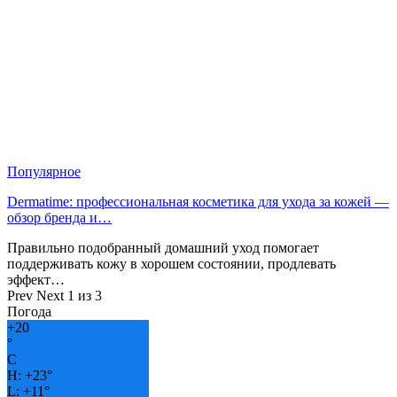
Популярное
Dermatime: профессиональная косметика для ухода за кожей —
обзор бренда и…
Правильно подобранный домашний уход помогает
поддерживать кожу в хорошем состоянии, продлевать
эффект…
Prev
Next
1 из 3
Погода
+
20
°
C
H:
+
23°
L:
+
11°