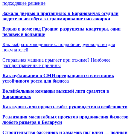
подходящее решение
Зажало дверью и протащило: в Барановичах осудили
водителя автобуса за травмирование пассажирки
Взрыв в доме под Гродно: разрушены квартиры, один
человек в больнице
Как выбрать холодильник: подробное руководство для
покупателей
Стиральная машина прыгает при отжиме? Наиболее
распространенные причины
Как публикации в СМИ превращаются в источник
устойчивого роста для бизнеса
Волейбольные команды высшей лиги сразятся в
Барановичах
Как купить или продать сайт: руководство и особенности
Реализация масштабных проектов продвижения бизнесов
любого размера в Беларуси
Строительство бассейнов и хамамов под ключ — полный