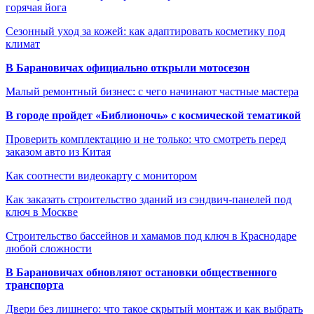
горячая йога
Сезонный уход за кожей: как адаптировать косметику под
климат
В Барановичах официально открыли мотосезон
Малый ремонтный бизнес: с чего начинают частные мастера
В городе пройдет «Библионочь» с космической тематикой
Проверить комплектацию и не только: что смотреть перед
заказом авто из Китая
Как соотнести видеокарту с монитором
Как заказать строительство зданий из сэндвич-панелей под
ключ в Москве
Строительство бассейнов и хамамов под ключ в Краснодаре
любой сложности
В Барановичах обновляют остановки общественного
транспорта
Двери без лишнего: что такое скрытый монтаж и как выбрать