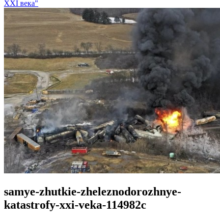
XXI века"
samye-zhutkie-zheleznodorozhnye-
katastrofy-xxi-veka-114982c