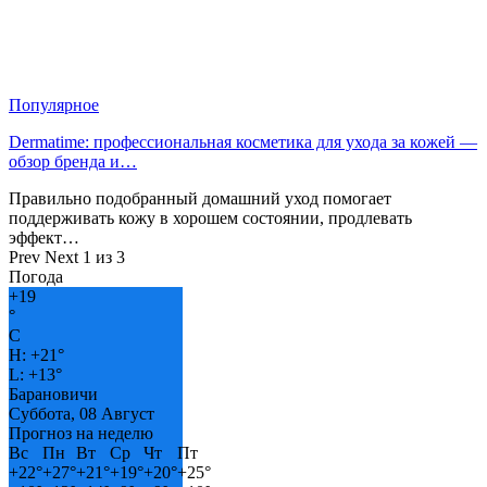
Популярное
Dermatime: профессиональная косметика для ухода за кожей —
обзор бренда и…
Правильно подобранный домашний уход помогает
поддерживать кожу в хорошем состоянии, продлевать
эффект…
Prev
Next
1 из 3
Погода
+
19
°
C
H:
+
21°
L:
+
13°
Барановичи
Суббота, 08 Август
Прогноз на неделю
Вс
Пн
Вт
Ср
Чт
Пт
+
22°
+
27°
+
21°
+
19°
+
20°
+
25°