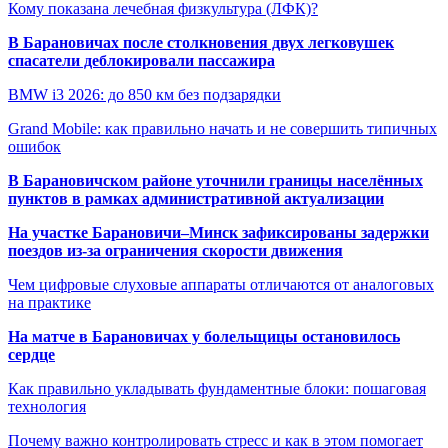
Кому показана лечебная физкультура (ЛФК)?
В Барановичах после столкновения двух легковушек
спасатели деблокировали пассажира
BMW i3 2026: до 850 км без подзарядки
Grand Mobile: как правильно начать и не совершить типичных
ошибок
В Барановичском районе уточнили границы населённых
пунктов в рамках административной актуализации
На участке Барановичи–Минск зафиксированы задержки
поездов из-за ограничения скорости движения
Чем цифровые слуховые аппараты отличаются от аналоговых
на практике
На матче в Барановичах у болельщицы остановилось
сердце
Как правильно укладывать фундаментные блоки: пошаговая
технология
Почему важно контролировать стресс и как в этом помогает