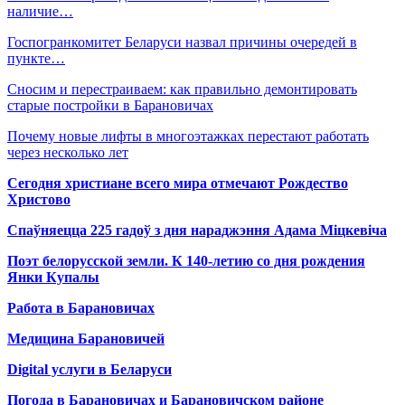
наличие…
Госпогранкомитет Беларуси назвал причины очередей в
пункте…
Сносим и перестраиваем: как правильно демонтировать
старые постройки в Барановичах
Почему новые лифты в многоэтажках перестают работать
через несколько лет
Сегодня христиане всего мира отмечают Рождество
Христово
Спаўняецца 225 гадоў з дня нараджэння Адама Міцкевіча
Поэт белорусской земли. К 140-летию со дня рождения
Янки Купалы
Работа в Барановичах
Медицина Барановичей
Digital услуги в Беларуси
Погода в Барановичах и Барановичском районе