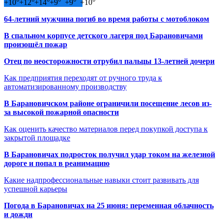
+
10°
+
12°
+
14°
+
9°
+
9°
+
10°
64-летний мужчина погиб во время работы с мотоблоком
В спальном корпусе детского лагеря под Барановичами
произошёл пожар
Отец по неосторожности отрубил пальцы 13-летней дочери
Как предприятия переходят от ручного труда к
автоматизированному производству
В Барановичском районе ограничили посещение лесов из-
за высокой пожарной опасности
Как оценить качество материалов перед покупкой доступа к
закрытой площадке
В Барановичах подросток получил удар током на железной
дороге и попал в реанимацию
Какие надпрофессиональные навыки стоит развивать для
успешной карьеры
Погода в Барановичах на 25 июня: переменная облачность
и дожди