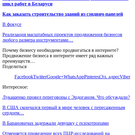
цикл работ в Беларуси
Как заказать строительство зданий из сэндвич-панелей
В фокусе
Реализация масштабных проектов продвижения бизнесов
любого размера инструментами…
Почему бизнесу необходимо продвигаться в интернете?
Продвижение бизнеса в интернете имеет ряд важных
преимуществ…
Поделиться
Facebook
Twitter
Google+
WhatsApp
Pinterest
Эл. адрес
Viber
Интересное:
Лукашенко провел переговоры с Эрдоганом. Что обсуждали?
В США скончался первый в мире человек с пересаженным
сердцем…
В Барановичах задержали девушку с психотропами
Отменяется проведение всех ПЦР-исследований на