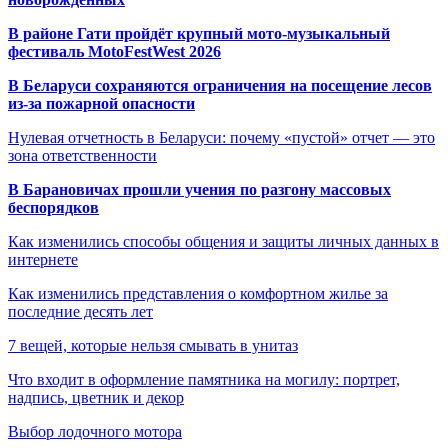
В районе Гати пройдёт крупный мото-музыкальный
фестиваль MotoFestWest 2026
В Беларуси сохраняются ограничения на посещение лесов
из-за пожарной опасности
Нулевая отчетность в Беларуси: почему «пустой» отчет — это
зона ответственности
В Барановичах прошли учения по разгону массовых
беспорядков
Как изменились способы общения и защиты личных данных в
интернете
Как изменились представления о комфортном жилье за
последние десять лет
7 вещей, которые нельзя смывать в унитаз
Что входит в оформление памятника на могилу: портрет,
надпись, цветник и декор
Выбор лодочного мотора