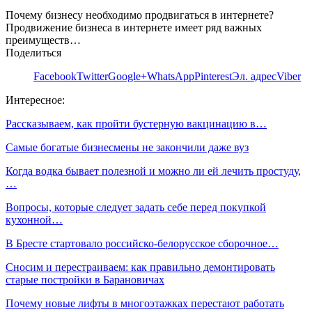
Почему бизнесу необходимо продвигаться в интернете?
Продвижение бизнеса в интернете имеет ряд важных
преимуществ…
Поделиться
Facebook
Twitter
Google+
WhatsApp
Pinterest
Эл. адрес
Viber
Интересное:
Рассказываем, как пройти бустерную вакцинацию в…
Самые богатые бизнесмены не закончили даже вуз
Когда водка бывает полезной и можно ли ей лечить простуду,
…
Вопросы, которые следует задать себе перед покупкой
кухонной…
В Бресте стартовало российско-белорусское сборочное…
Сносим и перестраиваем: как правильно демонтировать
старые постройки в Барановичах
Почему новые лифты в многоэтажках перестают работать