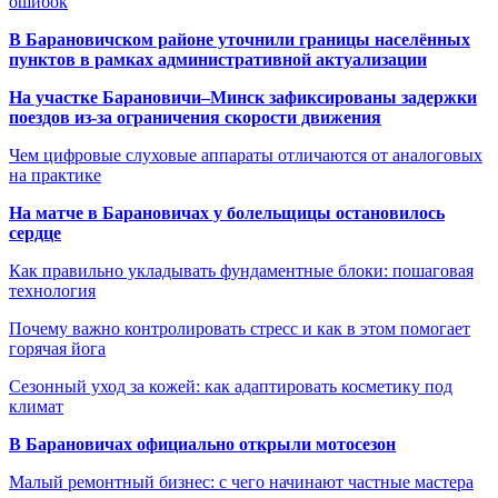
ошибок
В Барановичском районе уточнили границы населённых
пунктов в рамках административной актуализации
На участке Барановичи–Минск зафиксированы задержки
поездов из-за ограничения скорости движения
Чем цифровые слуховые аппараты отличаются от аналоговых
на практике
На матче в Барановичах у болельщицы остановилось
сердце
Как правильно укладывать фундаментные блоки: пошаговая
технология
Почему важно контролировать стресс и как в этом помогает
горячая йога
Сезонный уход за кожей: как адаптировать косметику под
климат
В Барановичах официально открыли мотосезон
Малый ремонтный бизнес: с чего начинают частные мастера