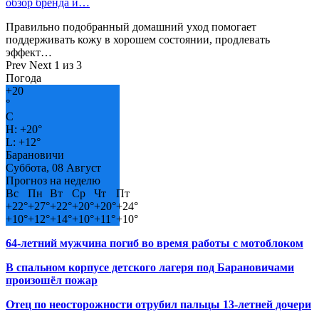
обзор бренда и…
Правильно подобранный домашний уход помогает
поддерживать кожу в хорошем состоянии, продлевать
эффект…
Prev
Next
1 из 3
Погода
+
20
°
C
H:
+
20°
L:
+
12°
Барановичи
Суббота, 08 Август
Прогноз на неделю
Вс
Пн
Вт
Ср
Чт
Пт
+
22°
+
27°
+
22°
+
20°
+
20°
+
24°
+
10°
+
12°
+
14°
+
10°
+
11°
+
10°
64-летний мужчина погиб во время работы с мотоблоком
В спальном корпусе детского лагеря под Барановичами
произошёл пожар
Отец по неосторожности отрубил пальцы 13-летней дочери