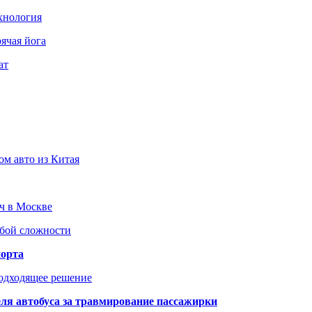
хнология
ячая йога
ат
ом авто из Китая
юч в Москве
юбой сложности
порта
подходящее решение
ля автобуса за травмирование пассажирки