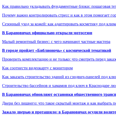
Как правильно укладывать фундаментные блоки: пошаговая те
Почему важно контролировать стресс и как в этом помогает гор
Сезонный уход за кожей: как адаптировать косметику под клим
В Барановичах официально открыли мотосезон
Малый ремонтный бизнес: с чего начинают частные мастера
В городе пройдет «Библионочь» с космической тематикой
Проверить комплектацию и не только: что смотреть перед заказ
Как соотнести видеокарту с монитором
Как заказать строительство зданий из сэндвич-панелей под кл
Строительство бассейнов и хамамов под ключ в Краснодаре л
В Барановичах обновляют остановки общественного транс
Двери без лишнего: что такое скрытый монтаж и как выбрать 
Зажало дверью и протащило: в Барановичах осудили водите