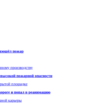
оизошёл пожар
анному производству
а высокой пожарной опасности
акрытой площадке
дороге и попал в реанимацию
шной карьеры