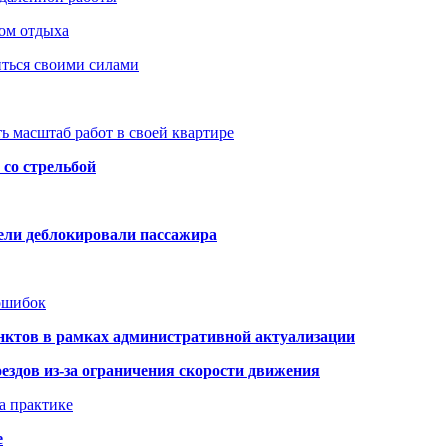
ом отдыха
иться своими силами
ь масштаб работ в своей квартире
со стрельбой
тели деблокировали пассажира
 ошибок
нктов в рамках административной актуализации
здов из-за ограничения скорости движения
а практике
е