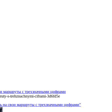
вои маршруты с трехзначными цифрами
hruty-s-trehznachnymi-ciframi-3d6fd5e
ить на свои маршруты с трехзначными цифрами"