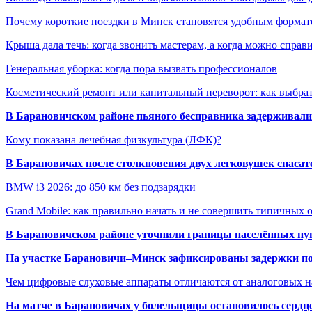
Почему короткие поездки в Минск становятся удобным формат
Крыша дала течь: когда звонить мастерам, а когда можно справ
Генеральная уборка: когда пора вызвать профессионалов
Косметический ремонт или капитальный переворот: как выбрат
В Барановичском районе пьяного бесправника задерживали 
Кому показана лечебная физкультура (ЛФК)?
В Барановичах после столкновения двух легковушек спаса
BMW i3 2026: до 850 км без подзарядки
Grand Mobile: как правильно начать и не совершить типичных
В Барановичском районе уточнили границы населённых пу
На участке Барановичи–Минск зафиксированы задержки пое
Чем цифровые слуховые аппараты отличаются от аналоговых н
На матче в Барановичах у болельщицы остановилось сердц