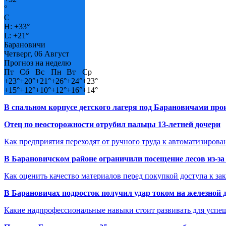
°
C
H:
+
33°
L:
+
21°
Барановичи
Четверг, 06 Август
Прогноз на неделю
Пт
Сб
Вс
Пн
Вт
Ср
+
23°
+
20°
+
21°
+
26°
+
24°
+
23°
+
15°
+
12°
+
10°
+
12°
+
16°
+
14°
В спальном корпусе детского лагеря под Барановичами пр
Отец по неосторожности отрубил пальцы 13-летней дочери
Как предприятия переходят от ручного труда к автоматизиров
В Барановичском районе ограничили посещение лесов из-з
Как оценить качество материалов перед покупкой доступа к з
В Барановичах подросток получил удар током на железной 
Какие надпрофессиональные навыки стоит развивать для успе