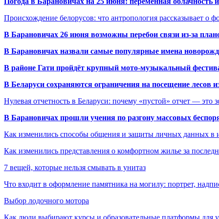
Погода в Барановичах на 25 июня: переменная облачность 
Происхождение белорусов: что антропология рассказывает о 
В Барановичах 26 июня возможны перебои связи из-за план
В Барановичах назвали самые популярные имена новорож
В районе Гати пройдёт крупный мото-музыкальный фестива
В Беларуси сохраняются ограничения на посещение лесов и
Нулевая отчетность в Беларуси: почему «пустой» отчет — это 
В Барановичах прошли учения по разгону массовых беспор
Как изменились способы общения и защиты личных данных в 
Как изменились представления о комфортном жилье за последни
7 вещей, которые нельзя смывать в унитаз
Что входит в оформление памятника на могилу: портрет, надпис
Выбор лодочного мотора
Как люди выбирают курсы и образовательные платформы для 