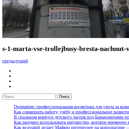
s-1-marta-vse-trollejbusy-bresta-nachnut
предыдущий
Dermatime: профессиональная косметика для ухода за кож
Как совмещать работу, учёбу и профессиональное развити
В спальном корпусе детского лагеря под Барановичами 
Как разумно использовать имущество, которое временно
Как ведущий делает Мафию интереснее на корпоративе 