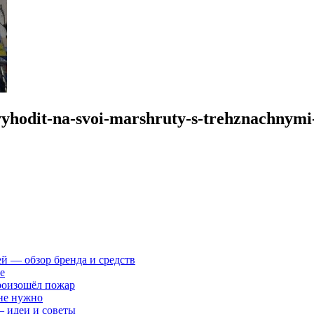
-vyhodit-na-svoi-marshruty-s-trehznachnymi
ей — обзор бренда и средств
е
произошёл пожар
 не нужно
— идеи и советы