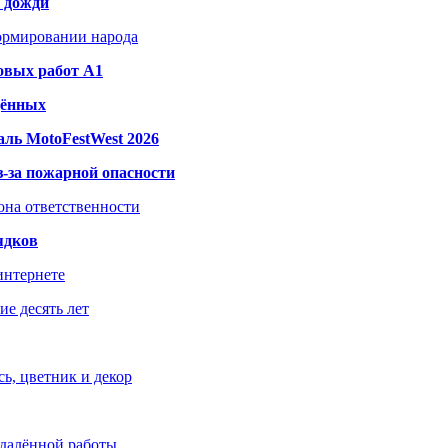
и дожди
формировании народа
овых работ A1
дённых
ль MotoFestWest 2026
з-за пожарной опасности
зона ответственности
ядков
интернете
е десять лет
ь, цветник и декор
удалённой работы